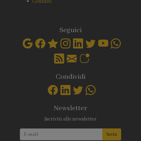
Contatti
Seguici
Condividi
Newsletter
Iscriviti alle newsletter
Invia