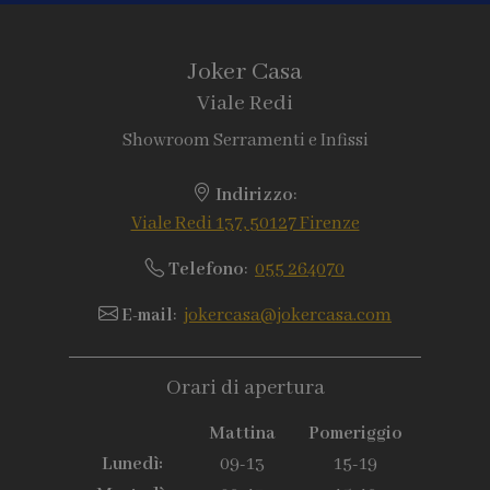
Joker Casa
Viale Redi
Showroom Serramenti e Infissi
Indirizzo
:
Viale Redi 137, 50127 Firenze
Telefono
:
055 264070
E-mail
:
jokercasa@jokercasa.com
Orari di apertura
Mattina
Pomeriggio
Lunedì:
09-13
15-19