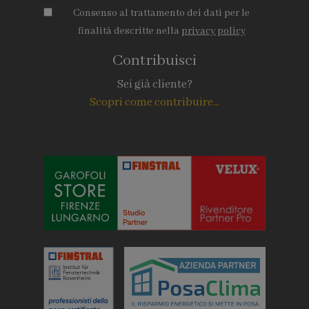
Consenso al trattamento dei dati per le
finalità descritte nella
privacy policy
Contribuisci
Sei già cliente?
Scopri come contribuire...