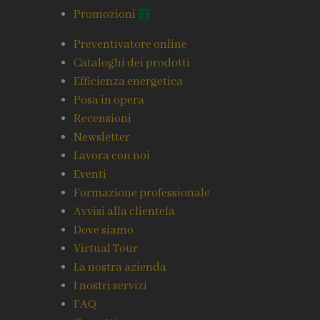
Promozioni
Preventivatore online
Cataloghi dei prodotti
Efficienza energetica
Posa in opera
Recensioni
Newsletter
Lavora con noi
Eventi
Formazione professionale
Avvisi alla clientela
Dove siamo
Virtual Tour
La nostra azienda
I nostri servizi
FAQ