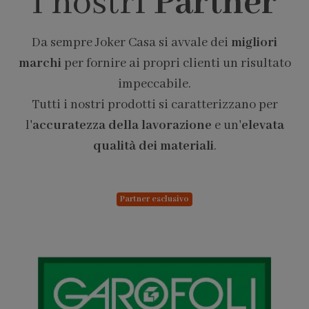
I nostri
Partner
Da sempre Joker Casa si avvale dei
migliori
marchi
per fornire ai propri clienti un risultato
impeccabile.
Tutti i nostri prodotti si caratterizzano per
l'
accuratezza della lavorazione
e un'
elevata
qualità dei materiali
.
Partner esclusivo