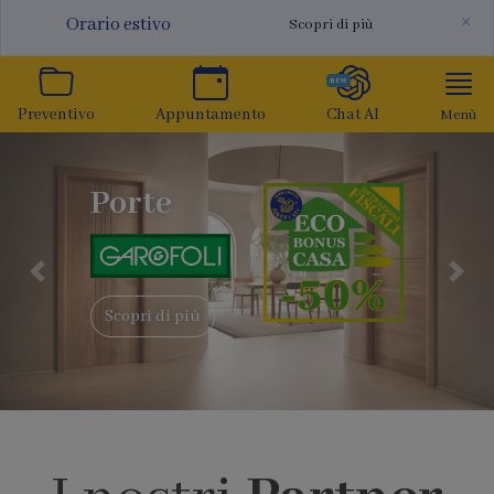
×
Orario estivo
Scopri di più
new
Preventivo
Appuntamento
Chat AI
Menù
Porte
Precedente
Succ
Scopri di più