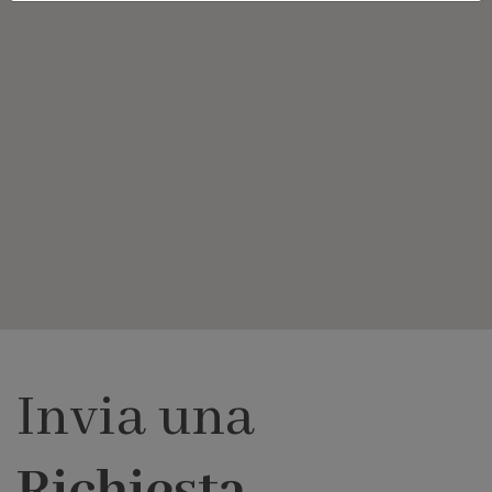
Invia una