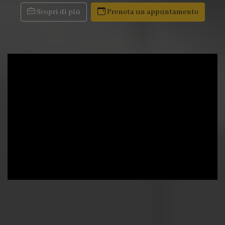
Scopri di più
Prenota un appuntamento