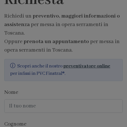
Richiesta
Richiedi un
preventivo, maggiori informazioni o
assistenza
per messa in opera serramenti in
Toscana.
Oppure
prenota un appuntamento
per messa in
opera serramenti in Toscana.
Scopri anche il nostro
preventivatore online
per infissi in PVC Finstral®.
Nome
Cognome