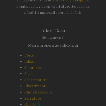
Si prega di consultare la
sede Google Maps
per
maggiori dettagli sugli orari di apertura relativi
a festività nazionali e periodi di ferie.
Joker Casa
Serramenti
Messa in opera qualificata di
Porte
Infissi
Sicurezza
Scale
Schermature
Rivestimenti
Climatizzazione
Serrature
Offerte