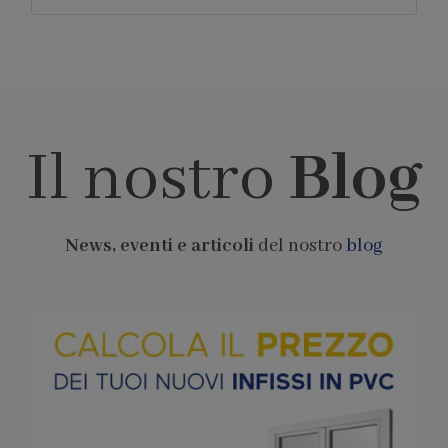
Il nostro
Blog
News, eventi e articoli
del nostro
blog