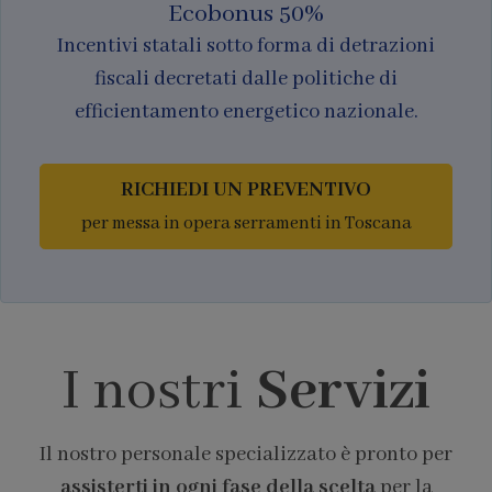
Ecobonus 50%
Incentivi statali sotto forma di detrazioni
fiscali decretati dalle politiche di
efficientamento energetico nazionale.
RICHIEDI UN PREVENTIVO
per messa in opera serramenti in Toscana
I nostri
Servizi
Il nostro personale specializzato è pronto per
assisterti in ogni fase della scelta
per la