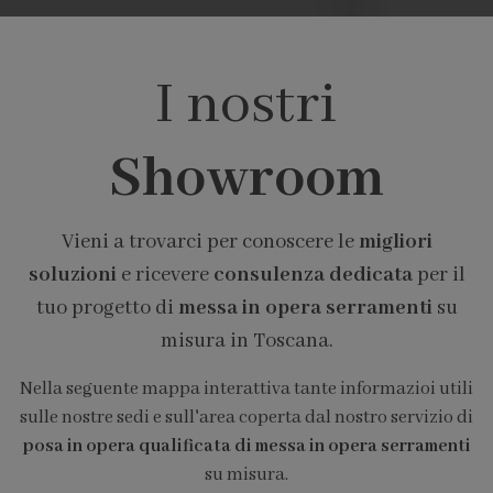
I nostri
Showroom
Vieni a trovarci per conoscere le
migliori
soluzioni
e ricevere
consulenza dedicata
per il
tuo progetto di
messa in opera serramenti
su
misura in Toscana.
Nella seguente mappa interattiva tante informazioi utili
sulle nostre sedi e sull'area coperta dal nostro servizio di
posa in opera qualificata di messa in opera serramenti
su misura.