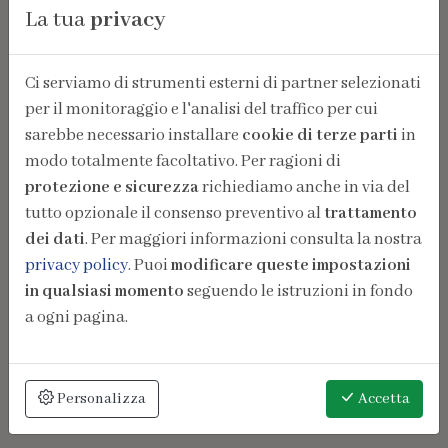
La tua
privacy
Ci serviamo di strumenti esterni di partner selezionati
per il monitoraggio e l'analisi del traffico per cui
sarebbe necessario installare
cookie di terze parti
in
modo totalmente facoltativo. Per ragioni di
protezione e sicurezza
richiediamo anche in via del
tutto opzionale il consenso preventivo al
trattamento
dei dati
. Per maggiori informazioni consulta la nostra
privacy policy
. Puoi
modificare queste impostazioni
in qualsiasi momento
seguendo le istruzioni in fondo
a ogni pagina.
Personalizza
Accetta