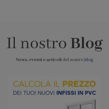
Il nostro
Blog
News, eventi e articoli
del nostro
blog