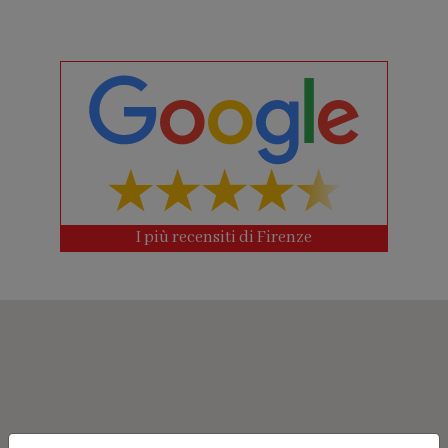
I più recensiti di Firenze