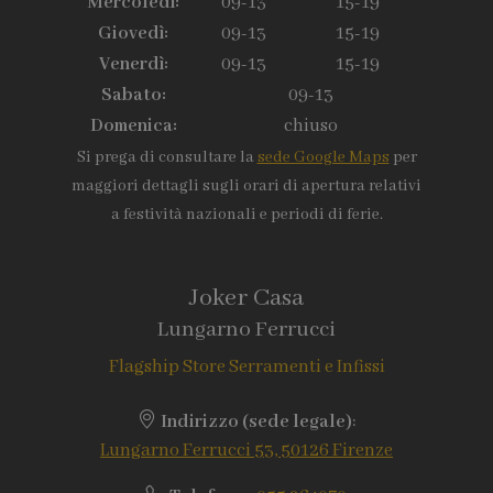
Mercoledì:
09-13
15-19
Giovedì:
09-13
15-19
Venerdì:
09-13
15-19
Sabato:
09-13
Domenica:
chiuso
Si prega di consultare la
sede Google Maps
per
maggiori dettagli sugli orari di apertura relativi
a festività nazionali e periodi di ferie.
Joker Casa
Lungarno Ferrucci
Flagship Store Serramenti e Infissi
Indirizzo (sede legale)
:
Lungarno Ferrucci 53, 50126 Firenze