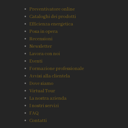
Preventivatore online
Cataloghi dei prodotti
Efficienza energetica
Posa in opera
Recensioni
Newsletter
Lavora con noi
Eventi
Formazione professionale
Avvisi alla clientela
Dove siamo
Virtual Tour
La nostra azienda
I nostri servizi
FAQ
Contatti