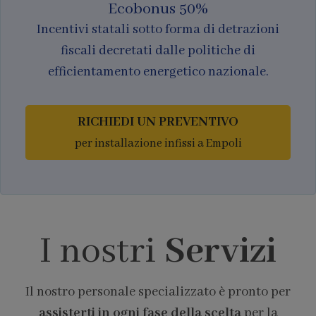
Ecobonus 50%
Incentivi statali sotto forma di detrazioni
fiscali decretati dalle politiche di
efficientamento energetico nazionale.
RICHIEDI UN PREVENTIVO
per installazione infissi a Empoli
I nostri
Servizi
Il nostro personale specializzato è pronto per
assisterti in ogni fase della scelta
per la