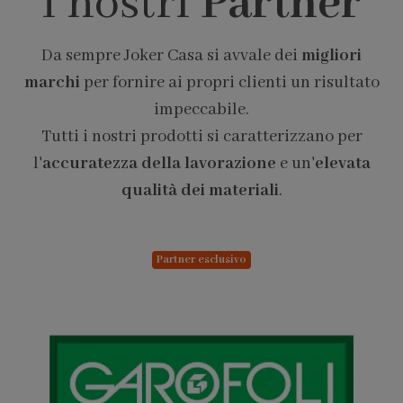
I nostri
Partner
Da sempre Joker Casa si avvale dei
migliori
marchi
per fornire ai propri clienti un risultato
impeccabile.
Tutti i nostri prodotti si caratterizzano per
l'
accuratezza della lavorazione
e un'
elevata
qualità dei materiali
.
Partner esclusivo