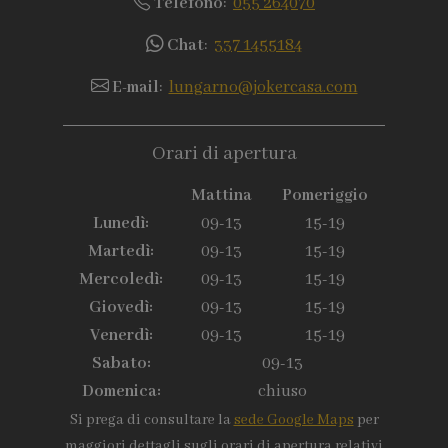
Telefono
:
055 264070
Chat
:
337 1455184
E-mail
:
lungarno@jokercasa.com
Orari di apertura
Mattina
Pomeriggio
Lunedì:
09-13
15-19
Martedì:
09-13
15-19
Mercoledì:
09-13
15-19
Giovedì:
09-13
15-19
Venerdì:
09-13
15-19
Sabato:
09-13
Domenica:
chiuso
Si prega di consultare la
sede Google Maps
per
maggiori dettagli sugli orari di apertura relativi