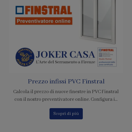
l
Pagamenti con Bitcoin
Finstral
È ufficiale! Abbiamo accreditato la nostra azi
ura i...
per l'adesione al circuito di pagamento tramite
Scopri di più