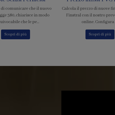
rezzo di nuove finestre in PVC
È ufficiale! Abbiamo accr
on il nostro preventivatore
nostra azienda per l'adesion
nline. Configura i...
di pagamento tramite
Scopri di più
Scopri di più