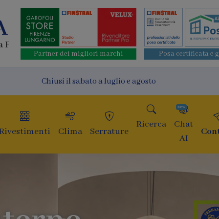
A
a Fucecchio
Partner dei migliori marchi
Posa certificata e 
Chiusi il sabato a luglio e agosto
new
Ricerca
Chat
Rivestimenti
Clima
Serrature
Cont
AI