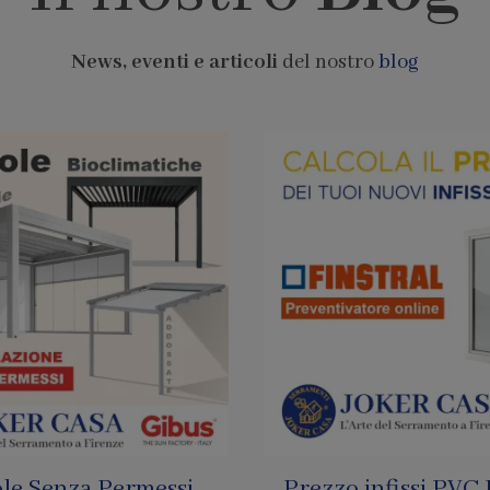
News, eventi e articoli
del nostro
blog
infissi PVC Finstral
Pagamenti con Bi