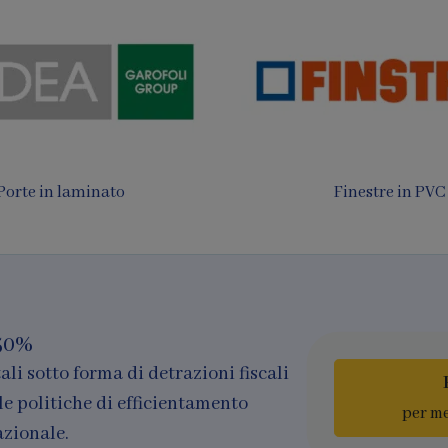
 da sole e Pergotende
Finestre in legno e al
50%
ali sotto forma di detrazioni fiscali
le politiche di efficientamento
per me
azionale.