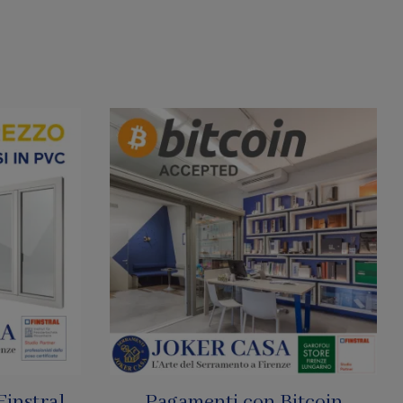
tcoin
SharkNet: Le Zanzariere