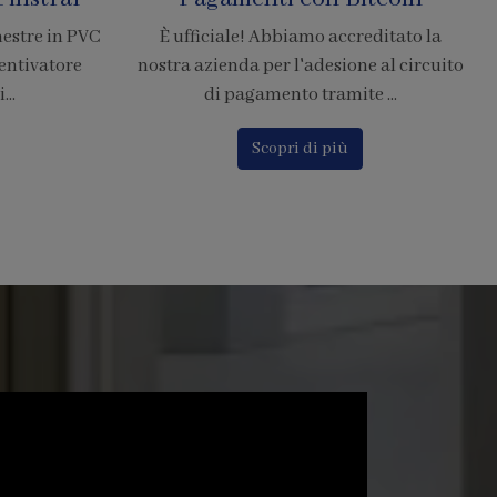
Resistenti di Grandi
editato la
Dimensioni
e al circuito
 ...
La zanzariera SharkNet introduce
innovazione risolvendo i principali
problemi delle comuni zanzarier...
Scopri di più