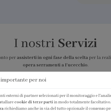
I nostri
Servizi
ronto per
assisterti in ogni fase della scelta
per la real
opera serramenti a Fucecchio
.
 importante per noi
ti esterni di partner selezionati per il monitoraggio e l'analisi
stallare
cookie di terze parti
in modo totalmente facoltativo.
za
richiediamo anche in via del tutto opzionale il consenso pr