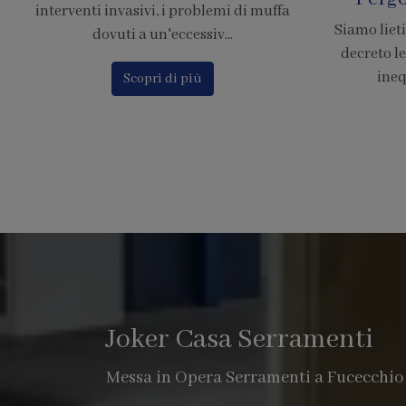
Siamo lieti di comunicare che il nuovo
Calcola il p
decreto legge 380, chiarisce in modo
Finstral c
inequivocabile che le pe...
o
Scopri di più
Joker Casa Serramenti
Messa in Opera Serramenti a Fucecchio