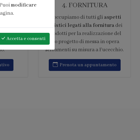
ONE
6. ASSISTENZA
 Puoi
modificare
pagina.
pera di
Garantiamo
assistenza post
amenti
vendita continuativa
,
ndo gli
intervenendo rapidamente su ogni
Accetta
e consenti
saClima®.
tipo di problematica relativa al
icata
progetto di messa in opera
eim per i
serramenti su misura a Fucecchio.
al®
Richiedi assistenza
amento