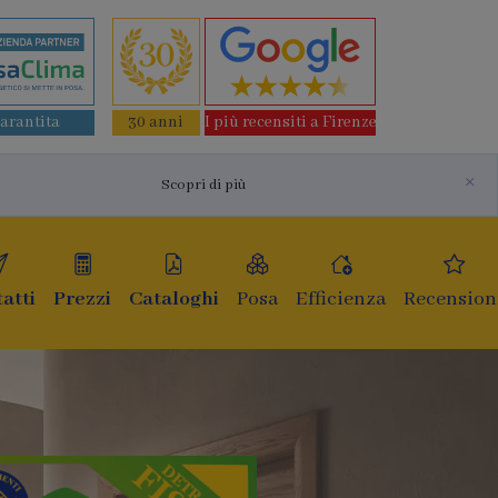
garantita
30 anni
I più recensiti a Firenze
×
Scopri di più
atti
Prezzi
Cataloghi
Posa
Efficienza
Recension
Finestr
di ulti