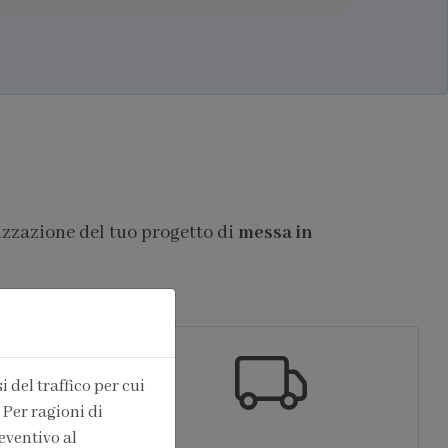
izzazione del tuo progetto di
messa in
 del traffico per cui
 Per ragioni di
eventivo al