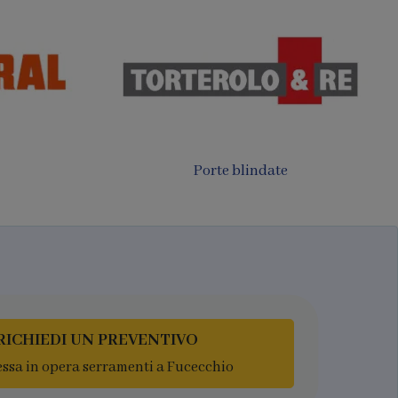
Porte filomuro
luminio
RICHIEDI UN PREVENTIVO
ssa in opera serramenti a Fucecchio