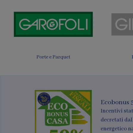
Tende
Finestre per tetti
Ecobonus 
Incentivi stat
decretati dal
energetico n