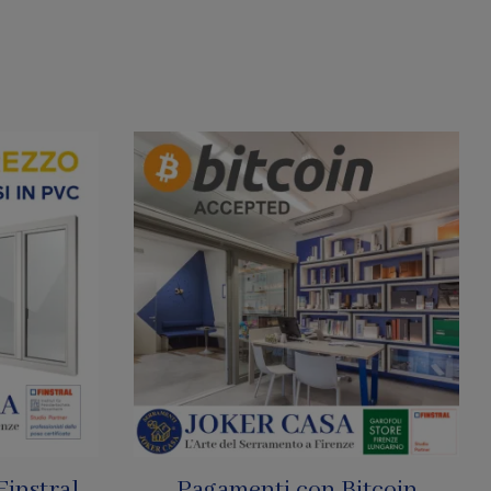
tcoin
SharkNet: Le Zanzariere