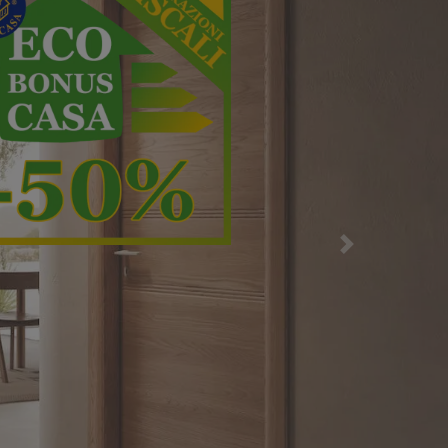
 massima efficien
Successiva
più