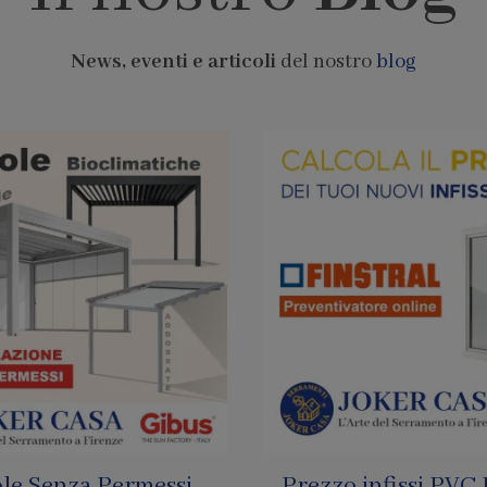
News, eventi e articoli
del nostro
blog
infissi PVC Finstral
Pagamenti con Bi