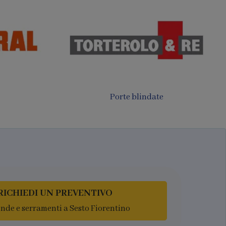
Porte filomuro
luminio
RICHIEDI UN PREVENTIVO
ende e serramenti a Sesto Fiorentino