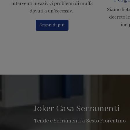
Siamo lieti di comunicare che il nuovo
Calcola il p
decreto legge 380, chiarisce in modo
Finstral c
inequivocabile che le pe...
o
Scopri di più
Joker Casa Serramenti
Tende e Serramenti a Sesto Fiorentino