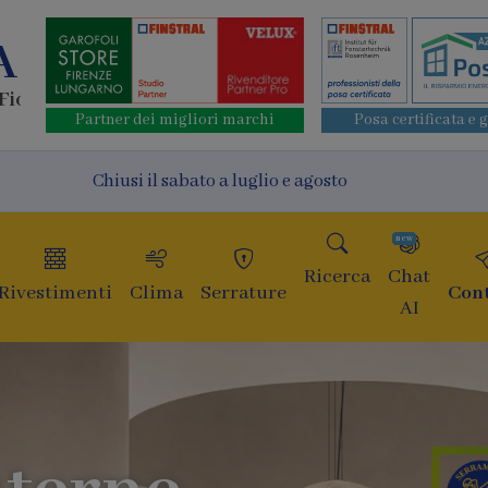
A
 Fiorentino
Partner dei migliori marchi
Posa certificata e 
Chiusi il sabato a luglio e agosto
new
Ricerca
Chat
Rivestimenti
Clima
Serrature
Cont
AI
Fin
di 