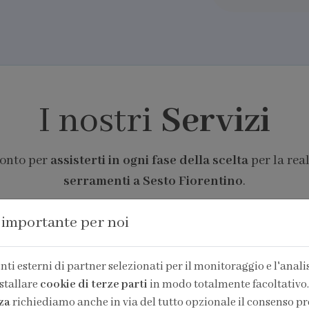
I nostri
Servizi
ronto per
assisterti in ogni fase della scelta
per la rea
serramenti a Sesto Fiorentino
.
 importante per noi
ti esterni di partner selezionati per il monitoraggio e l'analisi
stallare
cookie di terze parti
in modo totalmente facoltativo.
za
richiediamo anche in via del tutto opzionale il consenso pr