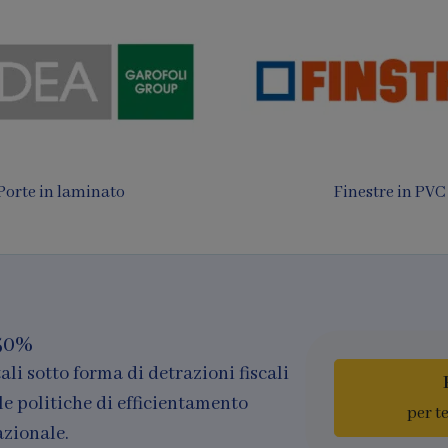
 da sole e Pergotende
Finestre in legno e al
50%
ali sotto forma di detrazioni fiscali
le politiche di efficientamento
per t
azionale.