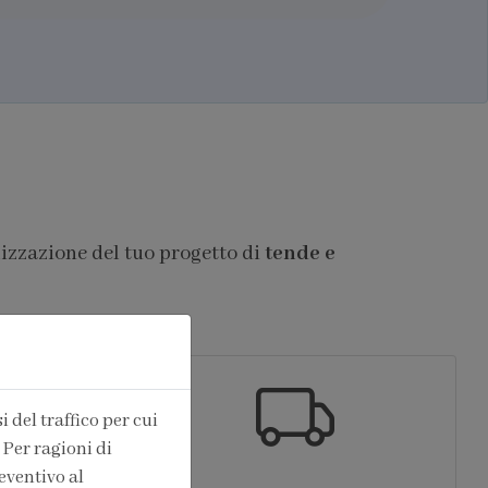
lizzazione del tuo progetto di
tende e
 del traffico per cui
 Per ragioni di
eventivo al