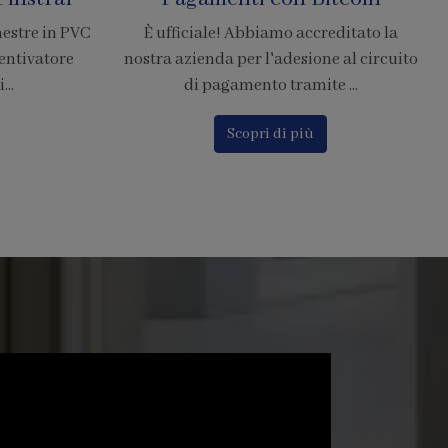
Resistenti di Grandi
editato la
Dimensioni
e al circuito
 ...
La zanzariera SharkNet introduce
innovazione risolvendo i principali
problemi delle comuni zanzarier...
Scopri di più