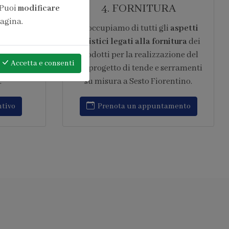
ONE
6. ASSISTENZA
 Puoi
modificare
pagina.
pera di
Garantiamo
assistenza post
ntita 10
vendita continuativa
,
ard del
intervenendo rapidamente su ogni
Accetta
e consenti
 in opera
tipo di problematica relativa al
to IFT
progetto di tende e serramenti su
amenti
misura a Sesto Fiorentino.
Richiedi assistenza
amento