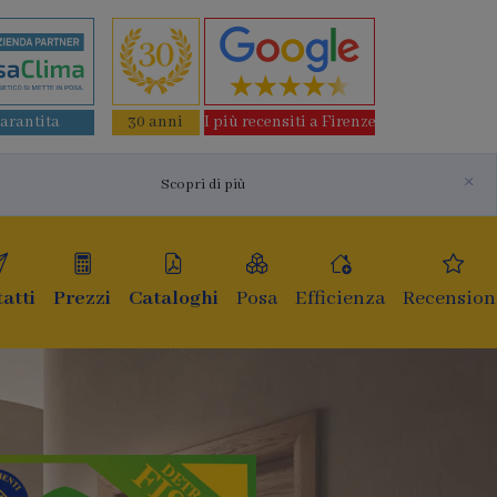
garantita
30 anni
I più recensiti a Firenze
×
Scopri di più
atti
Prezzi
Cataloghi
Posa
Efficienza
Recension
estre e infissi
ultima generazion