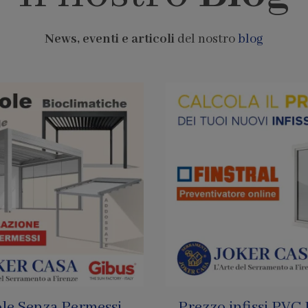
News, eventi e articoli
del nostro
blog
infissi PVC Finstral
Pagamenti con Bi