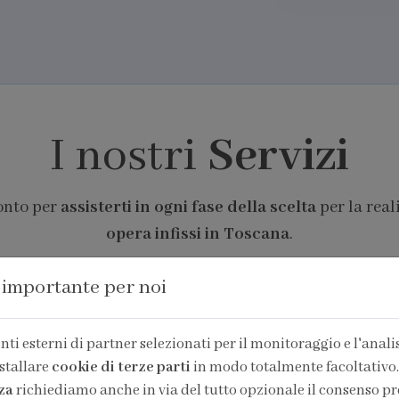
I nostri
Servizi
ronto per
assisterti in ogni fase della scelta
per la real
opera infissi in Toscana
.
 importante per noi
ti esterni di partner selezionati per il monitoraggio e l'analisi
stallare
cookie di terze parti
in modo totalmente facoltativo.
za
richiediamo anche in via del tutto opzionale il consenso pr