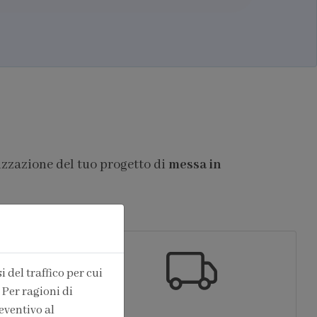
izzazione del tuo progetto di
messa in
 del traffico per cui
 Per ragioni di
eventivo al