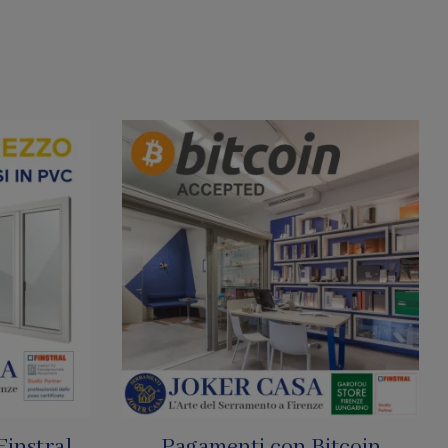
tcoin
SharkNet: Le Zanzariere