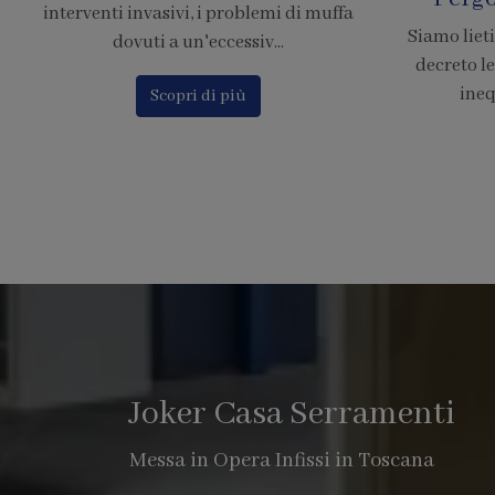
Siamo lieti di comunicare che il nuovo
Calcola il p
decreto legge 380, chiarisce in modo
Finstral c
inequivocabile che le pe...
o
Scopri di più
Joker Casa Serramenti
Messa in Opera Infissi in Toscana