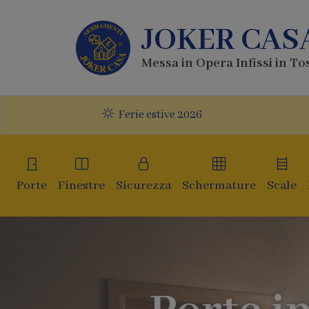
JOKER CAS
Messa in Opera Infissi in T
Ferie estive 2026
Porte
Finestre
Sicurezza
Schermature
Scale