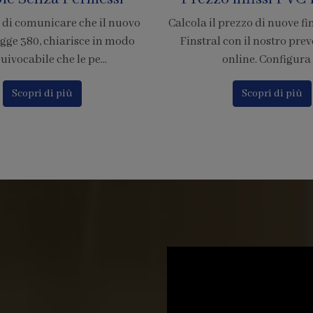
rezzo di nuove finestre in PVC
È ufficiale! Abbiamo accr
on il nostro preventivatore
nostra azienda per l'adesion
nline. Configura i...
di pagamento tramite
Scopri di più
Scopri di più