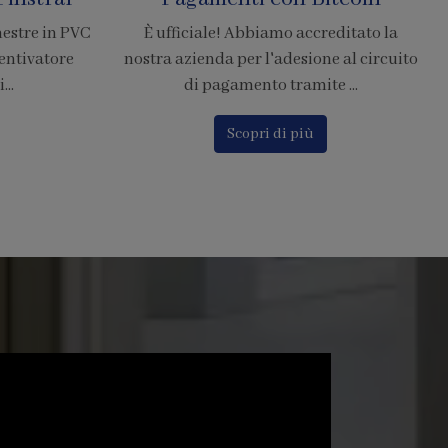
Resistenti di Grandi
editato la
Dimensioni
e al circuito
 ...
La zanzariera SharkNet introduce
innovazione risolvendo i principali
problemi delle comuni zanzarier...
Scopri di più