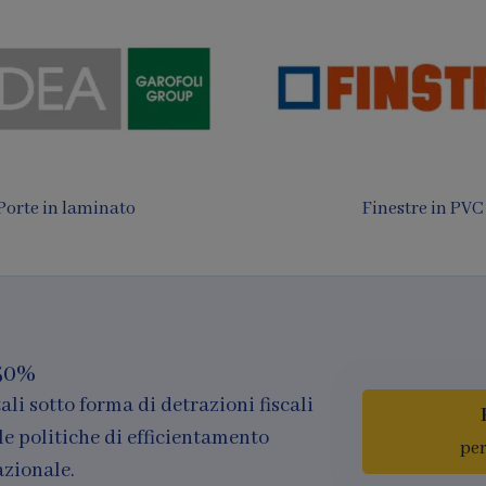
 da sole e Pergotende
Finestre in legno e al
50%
ali sotto forma di detrazioni fiscali
le politiche di efficientamento
per
azionale.