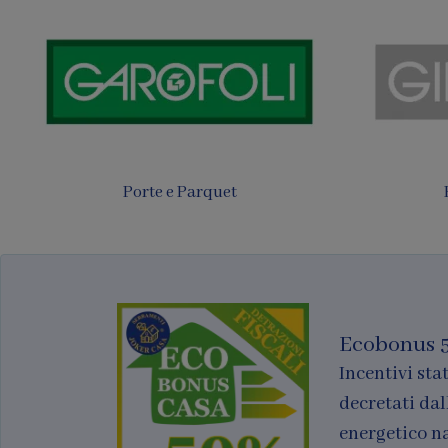
Tende
Finestre per tetti
Ecobonus 
Incentivi stat
decretati dal
energetico n