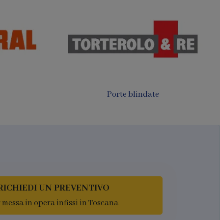
Porte filomuro
luminio
RICHIEDI UN PREVENTIVO
 messa in opera infissi in Toscana