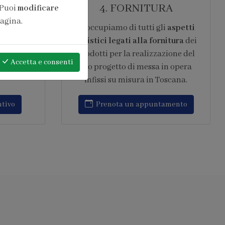
ONE
6. ASSISTENZA
 Puoi
modificare
pagina.
pera di
Garantiamo
assistenza post
rantita 10
vendita continuativa
,
ard del
intervenendo rapidamente su ogni
Accetta
e consenti
 in opera
tipo di problematica relativa al
to IFT
progetto di messa in opera infissi
amenti
su misura in Toscana.
Richiedi assistenza
amento