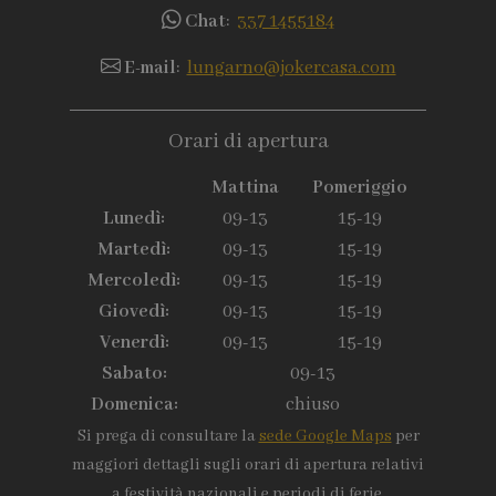
Chat
:
337 1455184
E-mail
:
lungarno@jokercasa.com
Orari di apertura
Mattina
Pomeriggio
Lunedì:
09-13
15-19
Martedì:
09-13
15-19
Mercoledì:
09-13
15-19
Giovedì:
09-13
15-19
Venerdì:
09-13
15-19
Sabato:
09-13
Domenica:
chiuso
Si prega di consultare la
sede Google Maps
per
maggiori dettagli sugli orari di apertura relativi
a festività nazionali e periodi di ferie.