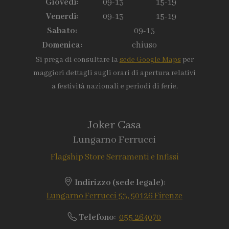
Giovedì:
09-13
15-19
Venerdì:
09-13
15-19
Sabato:
09-13
Domenica:
chiuso
Si prega di consultare la
sede Google Maps
per
maggiori dettagli sugli orari di apertura relativi
a festività nazionali e periodi di ferie.
Joker Casa
Lungarno Ferrucci
Flagship Store Serramenti e Infissi
Indirizzo (sede legale)
:
Lungarno Ferrucci 53, 50126 Firenze
Telefono
:
055 264070