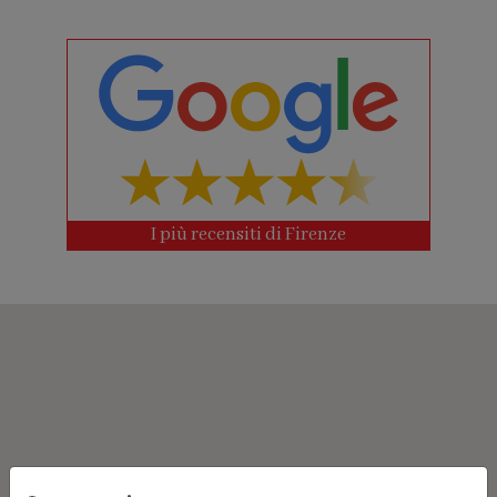
I più recensiti di Firenze