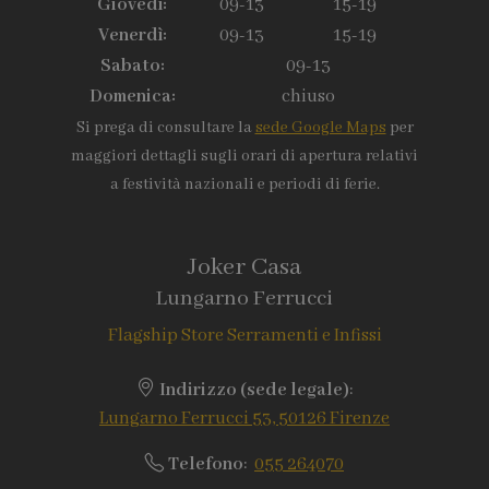
Giovedì:
09-13
15-19
Venerdì:
09-13
15-19
Sabato:
09-13
Domenica:
chiuso
Si prega di consultare la
sede Google Maps
per
maggiori dettagli sugli orari di apertura relativi
a festività nazionali e periodi di ferie.
Joker Casa
Lungarno Ferrucci
Flagship Store Serramenti e Infissi
Indirizzo (sede legale)
:
Lungarno Ferrucci 53, 50126 Firenze
Telefono
:
055 264070