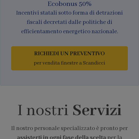
Ecobonus 50%
Incentivi statali sotto forma di detrazioni
fiscali decretati dalle politiche di
efficientamento energetico nazionale.
RICHIEDI UN PREVENTIVO
per vendita finestre a Scandicci
I nostri
Servizi
Il nostro personale specializzato è pronto per
assisterti in ogni fase della scelta
per la