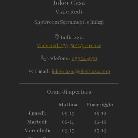
Joker Casa
Viale Redi
Showroom Serramenti e Infissi
Indirizzo
:
Viale Redi 137, 50127 Firenze
Telefono
:
055 264070
E-mail
:
jokercasa@jokercasa.com
Orari di apertura
Mattina
Pomeriggio
Lunedì:
09-13
15-19
Martedì:
09-13
15-19
Mercoledì:
09-13
15-19