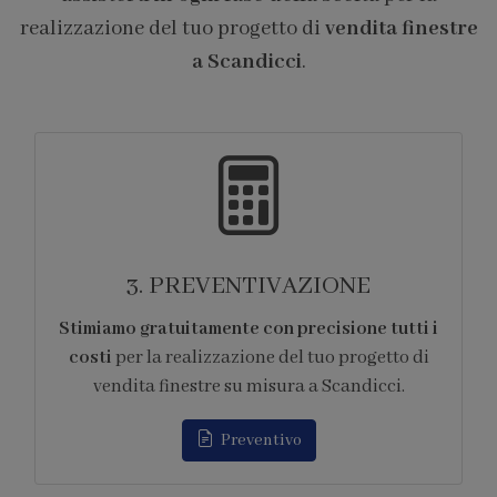
realizzazione del tuo progetto di
vendita finestre
a Scandicci
.
4. FORNITURA
tti i
Ci occupiamo di tutti gli
aspetti logistici
o di
legati alla fornitura
dei prodotti per la
.
realizzazione del tuo progetto di vendita
finestre su misura a Scandicci.
Appuntamento