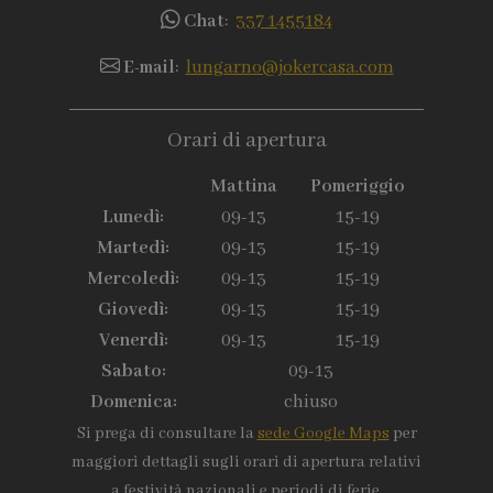
Chat
:
337 1455184
E-mail
:
lungarno@jokercasa.com
Orari di apertura
Mattina
Pomeriggio
Lunedì:
09-13
15-19
Martedì:
09-13
15-19
Mercoledì:
09-13
15-19
Giovedì:
09-13
15-19
Venerdì:
09-13
15-19
Sabato:
09-13
Domenica:
chiuso
Si prega di consultare la
sede Google Maps
per
maggiori dettagli sugli orari di apertura relativi
a festività nazionali e periodi di ferie.