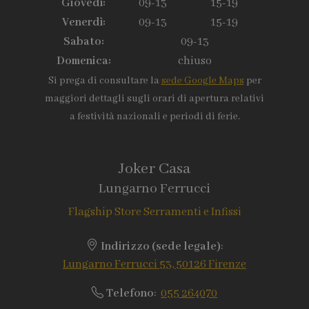
Giovedì:
09-13
15-19
Venerdì:
09-13
15-19
Sabato:
09-13
Domenica:
chiuso
Si prega di consultare la
sede Google Maps
per
maggiori dettagli sugli orari di apertura relativi
a festività nazionali e periodi di ferie.
Joker Casa
Lungarno Ferrucci
Flagship Store Serramenti e Infissi
Indirizzo (sede legale)
:
Lungarno Ferrucci 53, 50126 Firenze
Telefono
:
055 264070