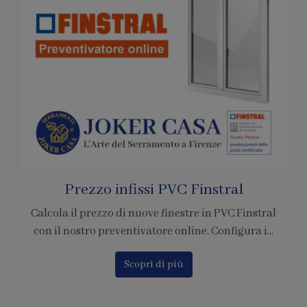
Pagamenti con Bitcoin
È ufficiale! Abbiamo accreditato la nostra azienda
per l'adesione al circuito di pagamento tramite ...
Scopri di più