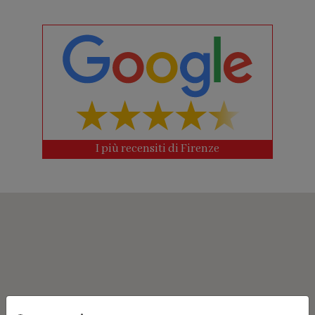
I più recensiti di Firenze