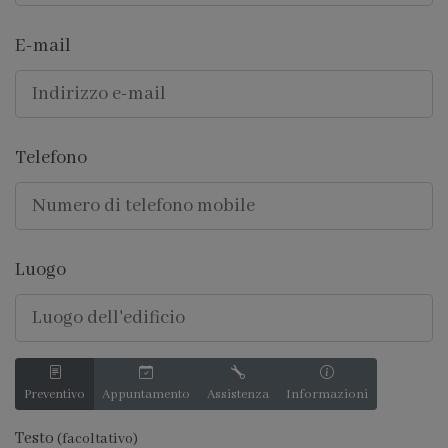
E-mail
Telefono
Luogo
Preventivo
Appuntamento
Assistenza
Informazioni
Testo
(facoltativo)