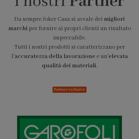
I nostri
Partner
Da sempre Joker Casa si avvale dei
migliori
marchi
per fornire ai propri clienti un risultato
impeccabile.
Tutti i nostri prodotti si caratterizzano per
l'
accuratezza della lavorazione
e un'
elevata
qualità dei materiali
.
Partner esclusivo