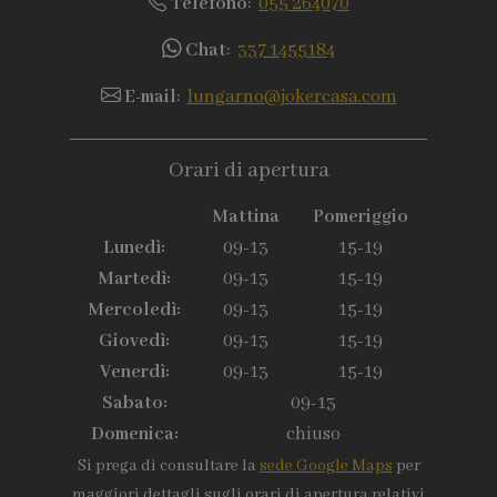
Telefono
:
055 264070
Chat
:
337 1455184
E-mail
:
lungarno@jokercasa.com
Orari di apertura
Mattina
Pomeriggio
Lunedì:
09-13
15-19
Martedì:
09-13
15-19
Mercoledì:
09-13
15-19
Giovedì:
09-13
15-19
Venerdì:
09-13
15-19
Sabato:
09-13
Domenica:
chiuso
Si prega di consultare la
sede Google Maps
per
maggiori dettagli sugli orari di apertura relativi