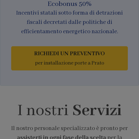
Ecobonus 50%
Incentivi statali sotto forma di detrazioni
fiscali decretati dalle politiche di
efficientamento energetico nazionale.
RICHIEDI UN PREVENTIVO
per installazione porte a Prato
I nostri
Servizi
Il nostro personale specializzato è pronto per
assisterti in ogni fase della scelta
per la