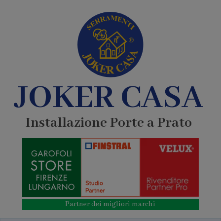
JOKER CASA
Installazione Porte a Prato
Partner dei migliori marchi