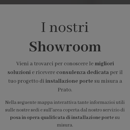
I nostri
Showroom
Vieni a trovarci per conoscere le
migliori
soluzioni
e ricevere
consulenza dedicata
per il
tuo progetto di
installazione porte
su misura a
Prato.
Nella seguente mappa interattiva tante informazioi utili
sulle nostre sedi e sull'area coperta dal nostro servizio di
posa in opera qualificata di installazione porte
su
misura.