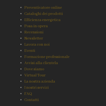
Preventivatore online
Cataloghi dei prodotti
Efficienza energetica
Posa in opera
Recensioni
Newsletter
Lavora con noi
Eventi
Formazione professionale
Avvisi alla clientela
Dove siamo
Virtual Tour
La nostra azienda
I nostri servizi
FAQ
Contatti