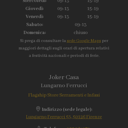
Mercoledì:
09-13
15-19
Giovedì:
09-13
15-19
Venerdì:
09-13
15-19
Sabato:
09-13
Domenica:
chiuso
Si prega di consultare la
sede Google Maps
per
maggiori dettagli sugli orari di apertura relativi
a festività nazionali e periodi di ferie.
Joker Casa
Lungarno Ferrucci
Flagship Store Serramenti e Infissi
Indirizzo (sede legale)
:
Lungarno Ferrucci 53, 50126 Firenze