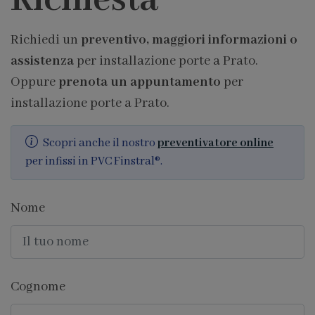
Richiesta
Richiedi un
preventivo, maggiori informazioni o
assistenza
per installazione porte a Prato.
Oppure
prenota un appuntamento
per
installazione porte a Prato.
Scopri anche il nostro
preventivatore online
per infissi in PVC Finstral®.
Nome
Cognome