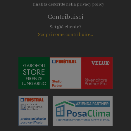
finalità descritte nella
privacy policy
Contribuisci
Sei già cliente?
Scopri come contribuire...