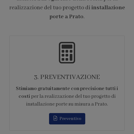
realizzazione del tuo progetto di
installazione
porte a Prato
.
4. FORNITURA
Ci occupiamo di tutti gli
aspetti logistici
legati alla fornitura
dei prodotti per la
realizzazione del tuo progetto di installazione
porte su misura a Prato.
Appuntamento