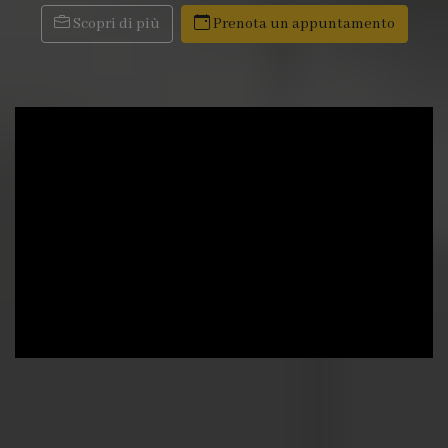
Scopri di più
Prenota un appuntamento