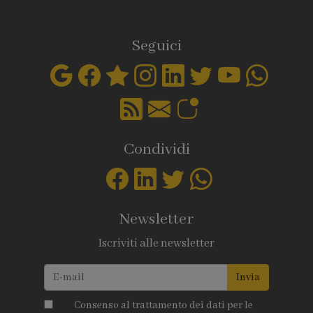
Seguici
Condividi
Newsletter
Iscriviti alle newsletter
Invia
Consenso al trattamento dei dati per le