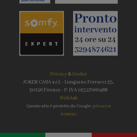
Privacy
&
Cookie
JOKER CASA s.r.l. - Lungarno Ferrucci 53,
50126 Firenze - P. IVA 05327060488
WebAsk
Questo sito è protetto da Google:
privacy
e
termini
.