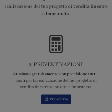
realizzazione del tuo progetto di
vendita finestre
a Impruneta
.
4. FORNITURA
Ci occupiamo di tutti gli
aspetti logistici
legati alla fornitura
dei prodotti per la
realizzazione del tuo progetto di vendita
finestre su misura a Impruneta.
Appuntamento