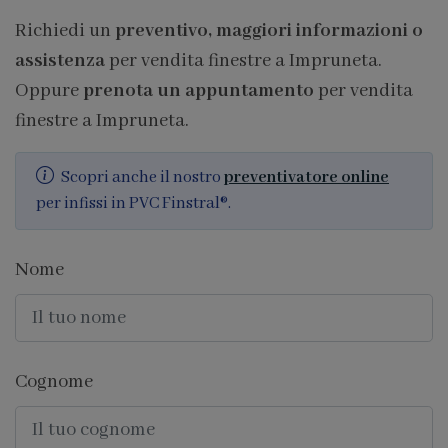
Richiedi un
preventivo, maggiori informazioni o
assistenza
per vendita finestre a Impruneta.
Oppure
prenota un appuntamento
per vendita
finestre a Impruneta.
Scopri anche il nostro
preventivatore online
per infissi in PVC Finstral®.
Nome
Cognome