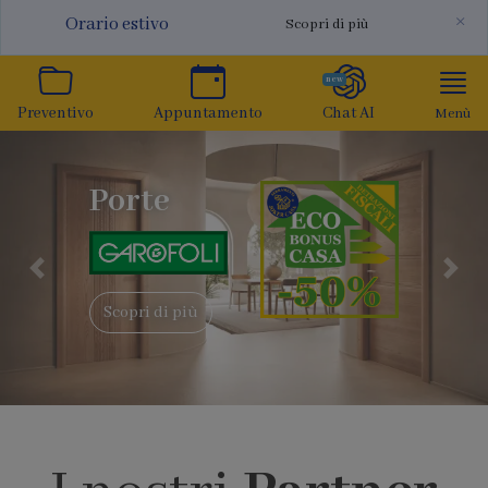
×
Orario estivo
Scopri di più
new
Preventivo
Appuntamento
Chat AI
Menù
Porte
Precedente
Succ
Scopri di più