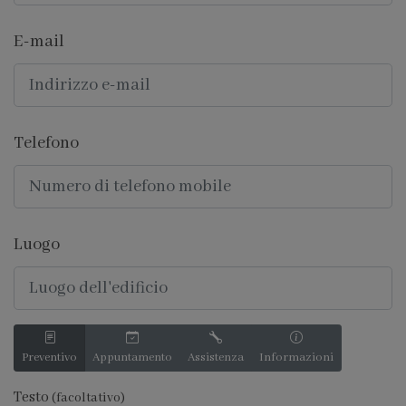
E-mail
Telefono
Luogo
Preventivo
Appuntamento
Assistenza
Informazioni
Testo
(facoltativo)