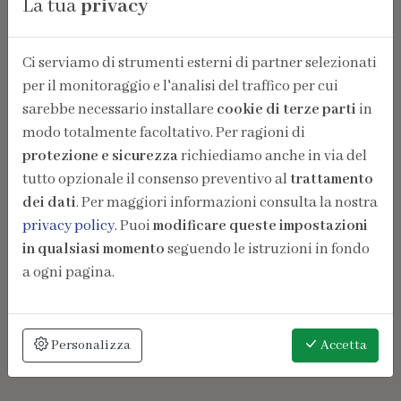
La tua
privacy
Ci serviamo di strumenti esterni di partner selezionati
per il monitoraggio e l'analisi del traffico per cui
sarebbe necessario installare
cookie di terze parti
in
modo totalmente facoltativo. Per ragioni di
protezione e sicurezza
richiediamo anche in via del
tutto opzionale il consenso preventivo al
trattamento
dei dati
. Per maggiori informazioni consulta la nostra
privacy policy
. Puoi
modificare queste impostazioni
in qualsiasi momento
seguendo le istruzioni in fondo
a ogni pagina.
Personalizza
Accetta