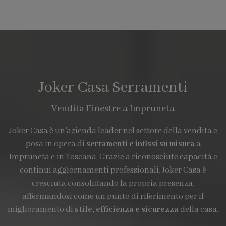
Joker Casa Serramenti
Vendita Finestre a Impruneta
Joker Casa è un’azienda leader nel settore della vendita e
posa in opera di
serramenti e infissi su misura
a
Impruneta e in Toscana. Grazie a riconosciute capacità e
continui aggiornamenti professionali, Joker Casa è
cresciuta consolidando la propria presenza,
affermandosi come un punto di riferimento per il
miglioramento di
stile, efficienza e sicurezza
della casa.