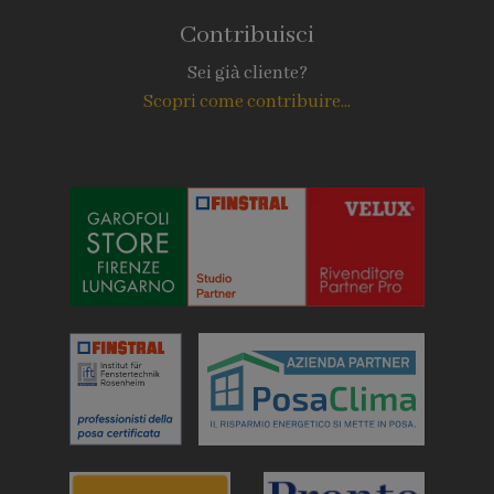
Contribuisci
Sei già cliente?
Scopri come contribuire...