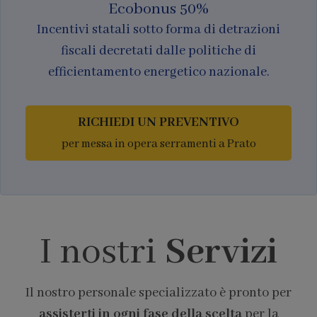
Ecobonus 50%
Incentivi statali sotto forma di detrazioni
fiscali decretati dalle politiche di
efficientamento energetico nazionale.
RICHIEDI UN PREVENTIVO
per messa in opera serramenti a Prato
I nostri
Servizi
Il nostro personale specializzato è pronto per
assisterti in ogni fase della scelta
per la