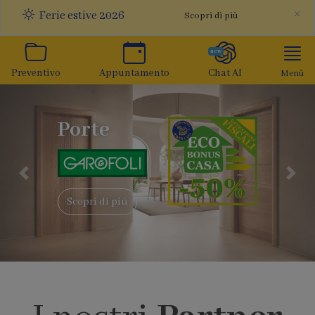
×
Ferie estive 2026
Scopri di più
new
Preventivo
Appuntamento
Chat AI
Menù
Porte
Precedente
Succ
Scopri di più