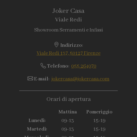
Joker Casa
Viale Redi
Showroom Serramenti e Infissi
Indirizzo
:
Viale Redi 137, 50127 Firenze
Telefono
:
055 264070
E-mail
:
jokercasa@jokercasa.com
Orari di apertura
Mattina
Pomeriggio
Lunedì:
09-13
15-19
Martedì:
09-13
15-19