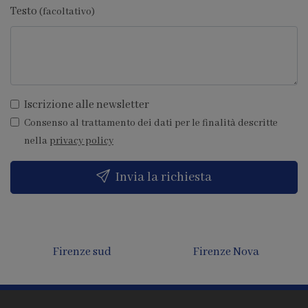
Testo
(facoltativo)
Iscrizione alle newsletter
Consenso al trattamento dei dati per le finalità descritte
nella
privacy policy
Invia la richiesta
Firenze sud
Firenze Nova