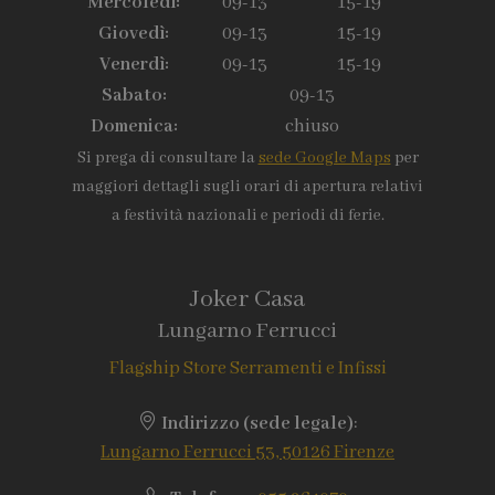
Mercoledì:
09-13
15-19
Giovedì:
09-13
15-19
Venerdì:
09-13
15-19
Sabato:
09-13
Domenica:
chiuso
Si prega di consultare la
sede Google Maps
per
maggiori dettagli sugli orari di apertura relativi
a festività nazionali e periodi di ferie.
Joker Casa
Lungarno Ferrucci
Flagship Store Serramenti e Infissi
Indirizzo (sede legale)
:
Lungarno Ferrucci 53, 50126 Firenze