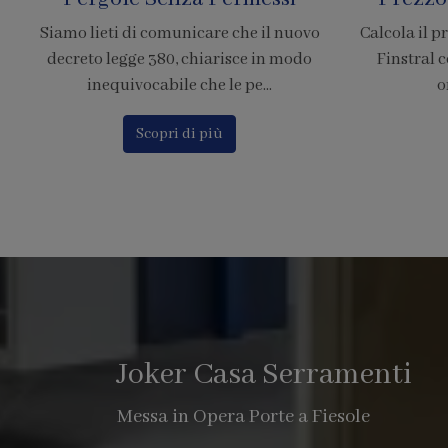
Siamo lieti di comunicare che il nuovo
Calcola il p
decreto legge 380, chiarisce in modo
Finstral c
inequivocabile che le pe...
o
Scopri di più
Joker Casa Serramenti
Messa in Opera Porte a Fiesole