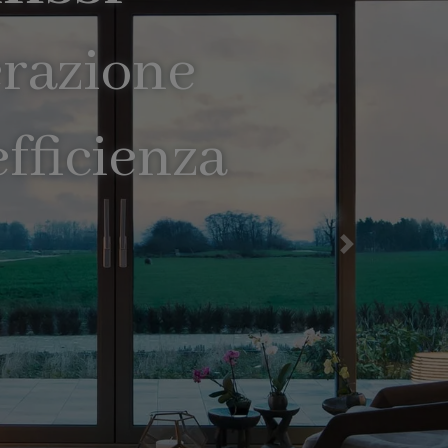
erazione
fficienza
Successiva