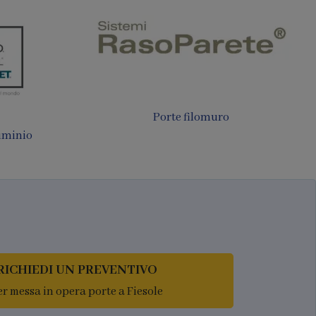
Porte filomuro
luminio
RICHIEDI UN PREVENTIVO
er messa in opera porte a Fiesole