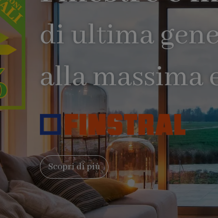
di ultima gen
alla massima e
Scopri di più