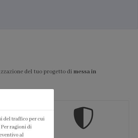
izzazione del tuo progetto di
messa in
 del traffico per cui
 Per ragioni di
eventivo al