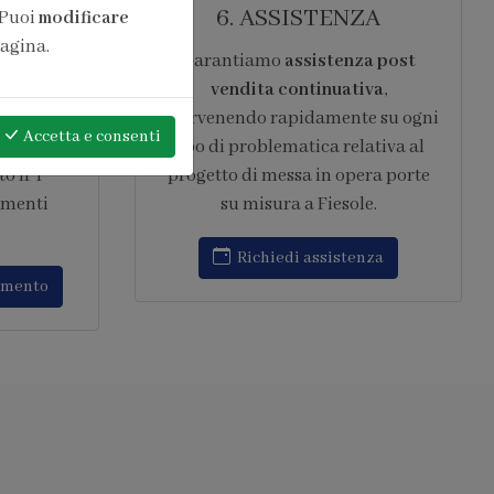
ONE
6. ASSISTENZA
 Puoi
modificare
pagina.
pera di
Garantiamo
assistenza post
antita 10
vendita continuativa
,
ard del
intervenendo rapidamente su ogni
Accetta
e consenti
 in opera
tipo di problematica relativa al
to IFT
progetto di messa in opera porte
amenti
su misura a Fiesole.
Richiedi assistenza
amento