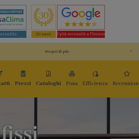
garantita
30 anni
I più recensiti a Firenze
×
Scopri di più
atti
Prezzi
Cataloghi
Posa
Efficienza
Recension
fissi