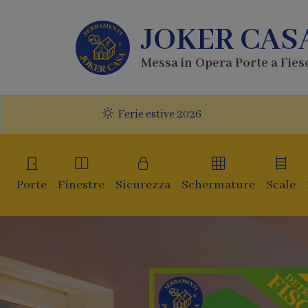
JOKER CAS
Messa in Opera Porte a Fies
Ferie estive 2026
Porte
Finestre
Sicurezza
Schermature
Scale