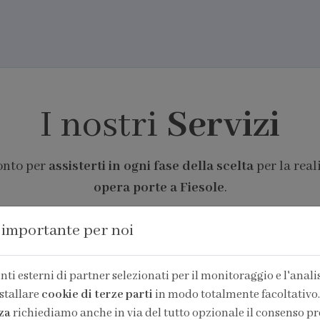
I nostri
Servizi
ronto per
assisterti in ogni fase della scelta
per la real
opera porte a Fiesole
.
 importante per noi
ti esterni di partner selezionati per il monitoraggio e l'analisi
stallare
cookie di terze parti
in modo totalmente facoltativo.
za
richiediamo anche in via del tutto opzionale il consenso pr