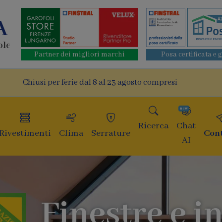
A
ole
Partner dei migliori marchi
Posa certificata e 
Chiusi per ferie dal 8 al 23 agosto compresi
new
Ricerca
Chat
Rivestimenti
Clima
Serrature
Cont
AI
Finestre e in