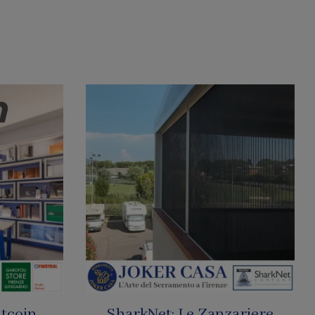
tcoin
SharkNet: Le Zanzariere