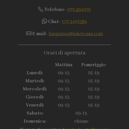
Telefono
:
055 264070
Chat
:
337 1455184
E-mail
:
lungarno@jokercasa.com
Orari di apertura
Mattina
Pomeriggio
Lunedì:
09-13
15-19
Martedì:
09-13
15-19
Mercoledì:
09-13
15-19
Giovedì:
09-13
15-19
Venerdì:
09-13
15-19
Sabato:
09-13
Domenica:
chiuso