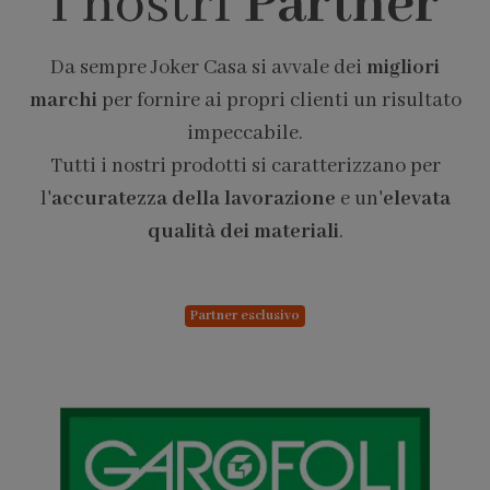
I nostri
Partner
Da sempre Joker Casa si avvale dei
migliori
marchi
per fornire ai propri clienti un risultato
impeccabile.
Tutti i nostri prodotti si caratterizzano per
l'
accuratezza della lavorazione
e un'
elevata
qualità dei materiali
.
Partner esclusivo