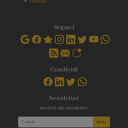
Contatti
Seguici
Condividi
Newsletter
Iscriviti alle newsletter
Invia