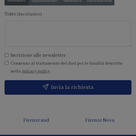
Preventivo
Appuntamento
Assistenza
Informazioni
Testo
(facoltativo)
Iscrizione alle newsletter
Consenso al trattamento dei dati per le finalità descritte
nella
privacy policy
Invia la richiesta
Firenze sud
Firenze Nova