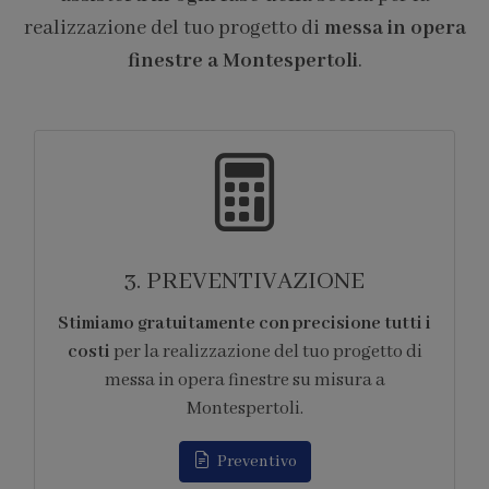
realizzazione del tuo progetto di
messa in opera
finestre a Montespertoli
.
NE
4. FORNITURA
ne tutti i
Ci occupiamo di tutti gli
aspetti logis
rogetto di
legati alla fornitura
dei prodotti per
ura a
realizzazione del tuo progetto di mess
opera finestre su misura a Montespert
Appuntamento