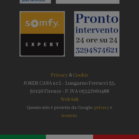
Privacy
&
Cookie
JOKER CASA s.r.l. - Lungarno Ferrucci 53,
50126 Firenze - P. IVA 05327060488
WebAsk
Questo sito è protetto da Google:
privacy
e
termini
.