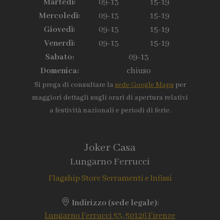
Martedì:
09-13
15-19
Mercoledì:
09-13
15-19
Giovedì:
09-13
15-19
Venerdì:
09-13
15-19
Sabato:
09-13
Domenica:
chiuso
Si prega di consultare la
sede Google Maps
per
maggiori dettagli sugli orari di apertura relativi
a festività nazionali e periodi di ferie.
Joker Casa
Lungarno Ferrucci
Flagship Store Serramenti e Infissi
Indirizzo (sede legale)
:
Lungarno Ferrucci 53, 50126 Firenze