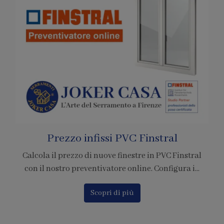
Finstral
Pagamenti con Bitco
e in PVC Finstral
È ufficiale! Abbiamo accreditato la n
e. Configura i...
per l'adesione al circuito di pagament
Scopri di più