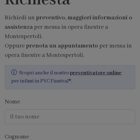
Richiesta
Richiedi un
preventivo, maggiori informazioni o
assistenza
per messa in opera finestre a
Montespertoli.
Oppure
prenota un appuntamento
per messa in
opera finestre a Montespertoli.
Scopri anche il nostro
preventivatore online
per infissi in PVC Finstral®.
Nome
Cognome