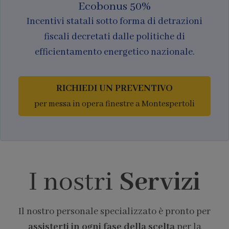
Ecobonus 50%
Incentivi statali sotto forma di detrazioni
fiscali decretati dalle politiche di
efficientamento energetico nazionale.
RICHIEDI UN PREVENTIVO
per messa in opera finestre a Montespertoli
I nostri
Servizi
Il nostro personale specializzato è pronto per
assisterti in ogni fase della scelta
per la