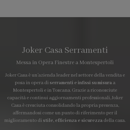
Joker Casa Serramenti
Messa in Opera Finestre a Montespertoli
Joker Casa è un’azienda leader nel settore della vendita e
posa in opera di
serramenti e infissi su misura
a
Montespertoli e in Toscana. Grazie a riconosciute
capacità e continui aggiornamenti professionali, Joker
Casa è cresciuta consolidando la propria presenza,
affermandosi come un punto di riferimento per il
miglioramento di
stile, efficienza e sicurezza
della casa.