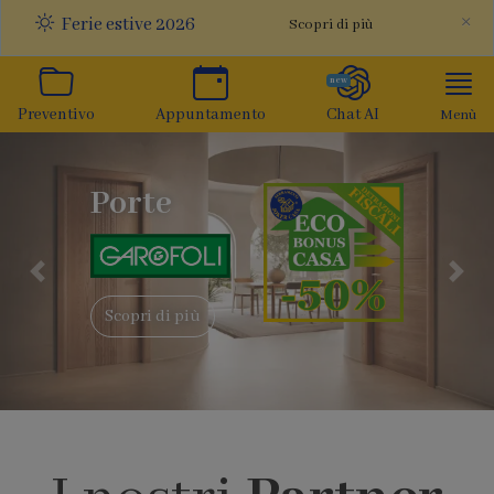
×
Ferie estive 2026
Scopri di più
new
Preventivo
Appuntamento
Chat AI
Menù
Porte
Precedente
Succ
Scopri di più