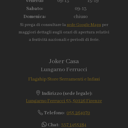
Venerdì:
09-13
15-19
Sabato:
09-13
Domenica:
chiuso
Si prega di consultare la
sede Google Maps
per
maggiori dettagli sugli orari di apertura relativi
a festività nazionali e periodi di ferie.
Joker Casa
Lungarno Ferrucci
Flagship Store Serramenti e Infissi
Indirizzo (sede legale)
:
Lungarno Ferrucci 53, 50126 Firenze
Telefono
:
055 264070
Chat
:
337 1455184