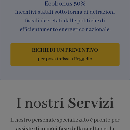
Ecobonus 50%
Incentivi statali sotto forma di detrazioni
fiscali decretati dalle politiche di
efficientamento energetico nazionale.
RICHIEDI UN PREVENTIVO
per posa infissi a Reggello
I nostri
Servizi
Il nostro personale specializzato è pronto per
assisterti in ogni fase della scelta
per la