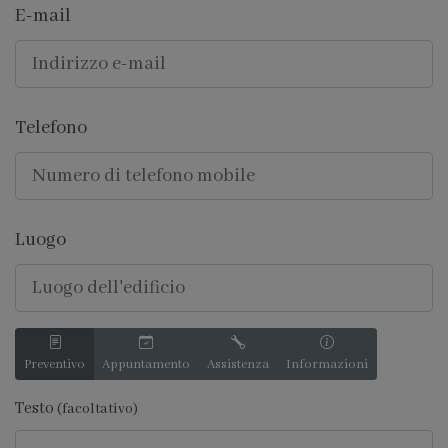
E-mail
Telefono
Luogo
Preventivo
Appuntamento
Assistenza
Informazioni
Testo
(facoltativo)