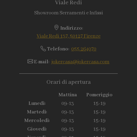
Viale Redi
Showroom Serramenti e Infissi
Indirizzo
:
Viale Redi 137, 50127 Firenze
Telefono
:
055 264070
E-mail
:
jokercasa@jokercasa.com
Orari di apertura
Mattina
Pomeriggio
Lunedì:
09-13
15-19
Martedì:
09-13
15-19
Mercoledì:
09-13
15-19
Giovedì:
09-13
15-19