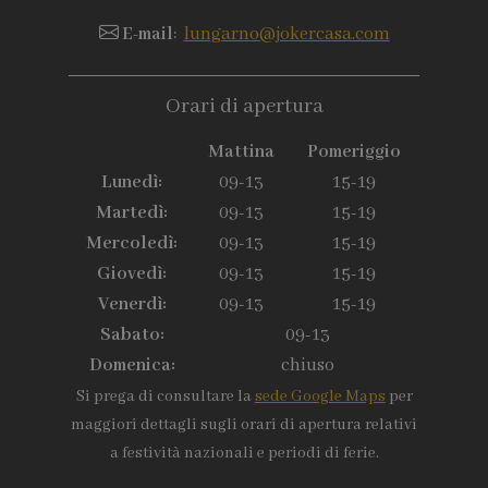
E-mail
:
lungarno@jokercasa.com
Orari di apertura
Mattina
Pomeriggio
Lunedì:
09-13
15-19
Martedì:
09-13
15-19
Mercoledì:
09-13
15-19
Giovedì:
09-13
15-19
Venerdì:
09-13
15-19
Sabato:
09-13
Domenica:
chiuso
Si prega di consultare la
sede Google Maps
per
maggiori dettagli sugli orari di apertura relativi
a festività nazionali e periodi di ferie.