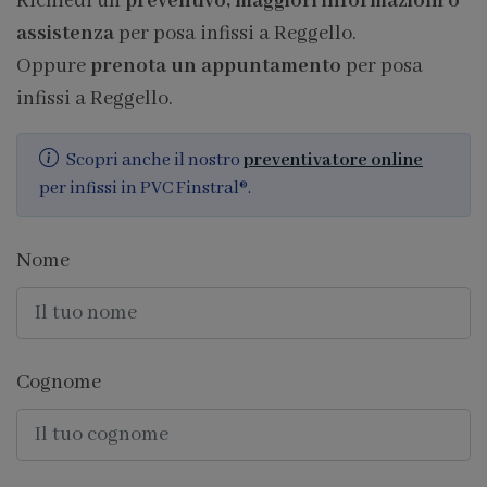
Richiedi un
preventivo, maggiori informazioni o
assistenza
per posa infissi a Reggello.
Oppure
prenota un appuntamento
per posa
infissi a Reggello.
Scopri anche il nostro
preventivatore online
per infissi in PVC Finstral®.
Nome
Cognome