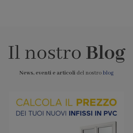
Il nostro
Blog
News, eventi e articoli
del nostro
blog