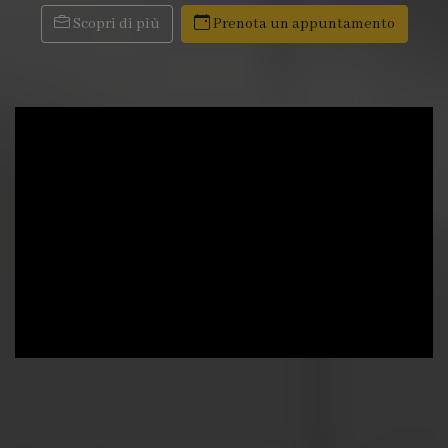
Scopri di più
Prenota un appuntamento