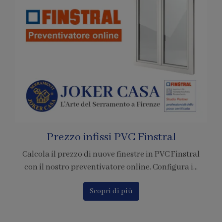
al
Pagamenti con Bitcoin
C Finstral
È ufficiale! Abbiamo accreditato la nostra a
igura i...
per l'adesione al circuito di pagamento trami
Scopri di più