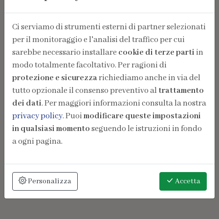
Ci serviamo di strumenti esterni di partner selezionati
per il monitoraggio e l'analisi del traffico per cui
sarebbe necessario installare
cookie di terze parti
in
modo totalmente facoltativo. Per ragioni di
protezione e sicurezza
richiediamo anche in via del
tutto opzionale il consenso preventivo al
trattamento
dei dati
. Per maggiori informazioni consulta la nostra
privacy policy
. Puoi
modificare queste impostazioni
in qualsiasi momento
seguendo le istruzioni in fondo
a ogni pagina.
Personalizza
Accetta