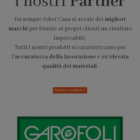
I nostri
Partner
Da sempre Joker Casa si avvale dei
migliori
marchi
per fornire ai propri clienti un risultato
impeccabile.
Tutti i nostri prodotti si caratterizzano per
l'
accuratezza della lavorazione
e un'
elevata
qualità dei materiali
.
Partner esclusivo