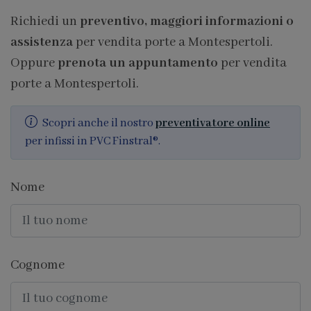
Richiedi un
preventivo, maggiori informazioni o
assistenza
per vendita porte a Montespertoli.
Oppure
prenota un appuntamento
per vendita
porte a Montespertoli.
Scopri anche il nostro
preventivatore online
per infissi in PVC Finstral®.
Nome
Cognome