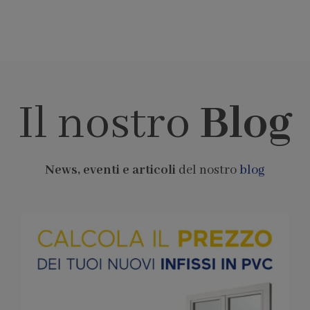
Il nostro
Blog
News, eventi e articoli
del nostro
blog