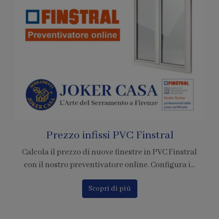
Pagamenti con Bitcoin
È ufficiale! Abbiamo accreditato la nostra azienda
per l'adesione al circuito di pagamento tramite ...
Scopri di più