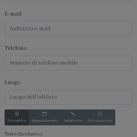
E-mail
Telefono
Luogo
Preventivo
Appuntamento
Assistenza
Informazioni
Testo
(facoltativo)