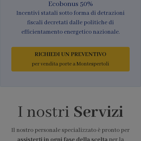
Ecobonus 50%
Incentivi statali sotto forma di detrazioni
fiscali decretati dalle politiche di
efficientamento energetico nazionale.
RICHIEDI UN PREVENTIVO
per vendita porte a Montespertoli
I nostri
Servizi
Il nostro personale specializzato è pronto per
assisterti in ogni fase della scelta
per la