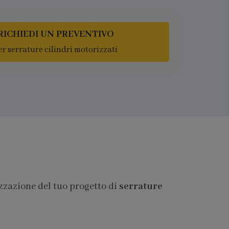
RICHIEDI UN PREVENTIVO
er serrature cilindri motorizzati
izzazione del tuo progetto di
serrature