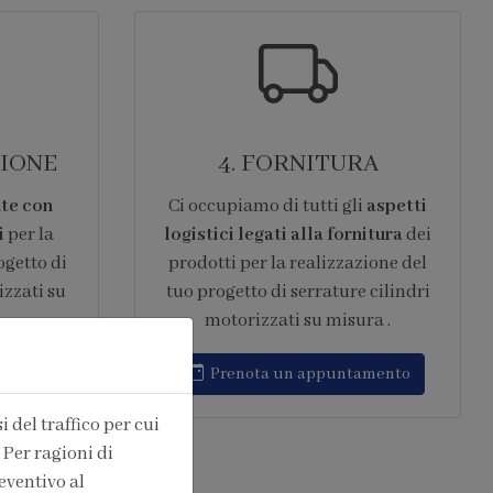
ZIONE
4. FORNITURA
te con
Ci occupiamo di tutti gli
aspetti
i
per la
logistici legati alla fornitura
dei
ogetto di
prodotti per la realizzazione del
izzati su
tuo progetto di serrature cilindri
motorizzati su misura .
ntivo
Prenota un appuntamento
 del traffico per cui
 Per ragioni di
eventivo al