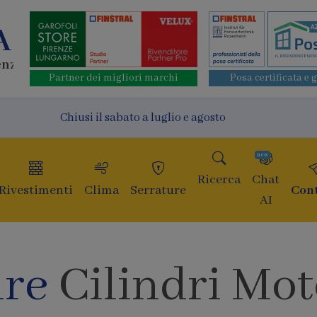
A
enze
Partner dei migliori marchi
Posa certificata e 
Chiusi il sabato a luglio e agosto
new
Ricerca
Chat
Rivestimenti
Clima
Serrature
Cont
AI
ure
Cilindri Mot