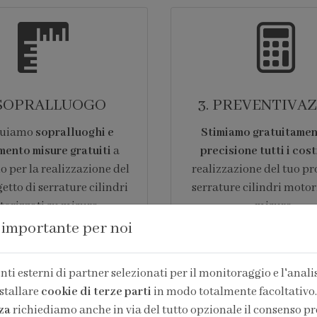
 SOPRALLUOGO
3. PREVENTIVA
ttuiamo
sopralluoghi e
Stimiamo gratuitamen
mento misure gratuiti
a
precisione tutti i cost
o per la realizzazione del
realizzazione del tuo pr
etto di serrature cilindri
serrature cilindri motor
orizzati su misura .
misura .
 importante per noi
renota un sopralluogo
Richiedi un preve
ti esterni di partner selezionati per il monitoraggio e l'analisi
stallare
cookie di terze parti
in modo totalmente facoltativo.
za
richiediamo anche in via del tutto opzionale il consenso pr