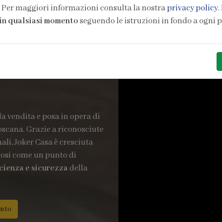
. Per maggiori informazioni consulta la nostra
privacy policy
.
in qualsiasi momento
seguendo le istruzioni in fondo a ogni 
la vendita e posa in opera di
oscana. Grazie a riconosciute
li, Joker Casa è cresciuta
dosi come un punto di
ficienza e sicurezza
della
nto