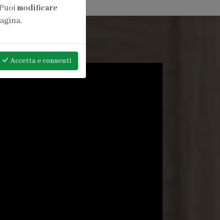
 Puoi
modificare
pagina.
Accetta
e consenti