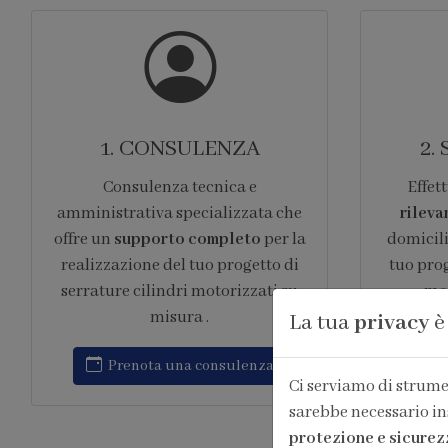
1. CONSULENZA
2.
Consulenza tecnica e
Effe
amministrativa specializzata che
rileva
offre un
supporto completo
per la
domicili
realizzazione del tuo progetto di
tuo prog
serrature cilindri motorizzati su
mot
misura .
La tua
privacy
è
P
Prenota una consulenza
Ci serviamo di strumen
sarebbe necessario in
protezione e sicurez