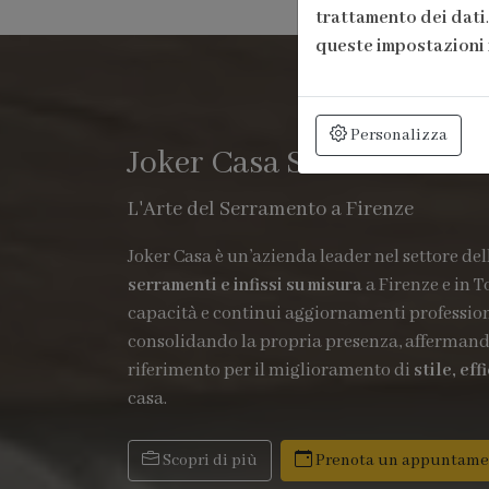
trattamento dei dati
queste impostazioni 
Personalizza
Joker Casa Serramenti
L'Arte del Serramento a Firenze
Joker Casa è un’azienda leader nel settore del
serramenti e infissi su misura
a Firenze e in T
capacità e continui aggiornamenti professiona
consolidando la propria presenza, afferman
riferimento per il miglioramento di
stile, ef
casa.
Scopri di più
Prenota un appuntame