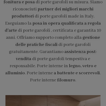
fonitura e posa
di porte garofoli su misura. Siamo
riconosciuti
partner dei migliori marchi
produttori
di porte garofoli made in Italy.
Eseguiamo la
posa in opera qualificata a regola
d'arte
di porte garofoli , certificata e garantita 10
anni. Offriamo supporto completo alla
gestione
delle pratiche fiscali
di porte garofoli
gratuitamente. Garantiamo
assistenza post-
vendita
di porte garofoli tempestiva e
responsabile. Porte interne in
legno, vetro e
alluminio
. Porte interne
a battente e scorrevoli
.
Porte interne
filomuro
.