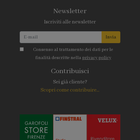
Newsletter
Iscriviti alle newsletter
Invia
Consenso al trattamento dei dati per le
finalità descritte nella
privacy policy
Contribuisci
Sei già cliente?
Scopri come contribuire...