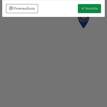
Personalizza
Accetta