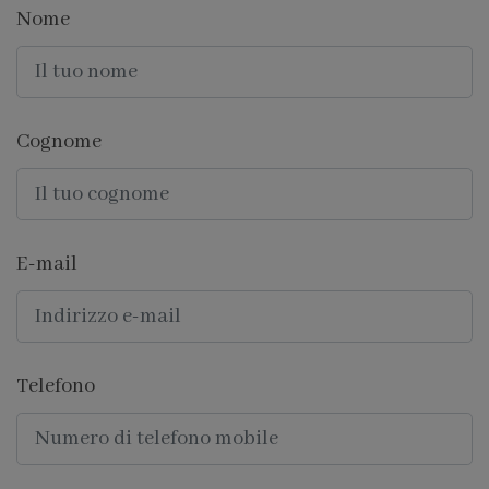
Nome
Cognome
E-mail
Telefono