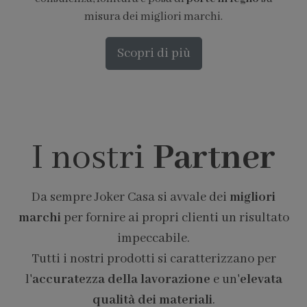
misura dei migliori marchi.
Scopri di più
I nostri
Partner
Da sempre Joker Casa si avvale dei
migliori
marchi
per fornire ai propri clienti un risultato
impeccabile.
Tutti i nostri prodotti si caratterizzano per
l'
accuratezza della lavorazione
e un'
elevata
qualità dei materiali
.