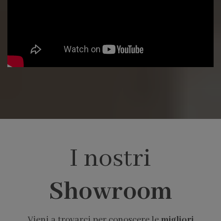
I nostri
Showroom
Vieni a trovarci per conoscere le
migliori