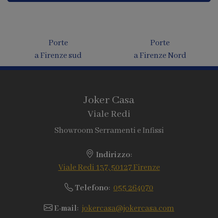
Porte
Porte
a Firenze sud
a Firenze Nord
Joker Casa
Viale Redi
Showroom Serramenti e Infissi
Indirizzo
:
Viale Redi 137, 50127 Firenze
Telefono
:
055 264070
E-mail
:
jokercasa@jokercasa.com