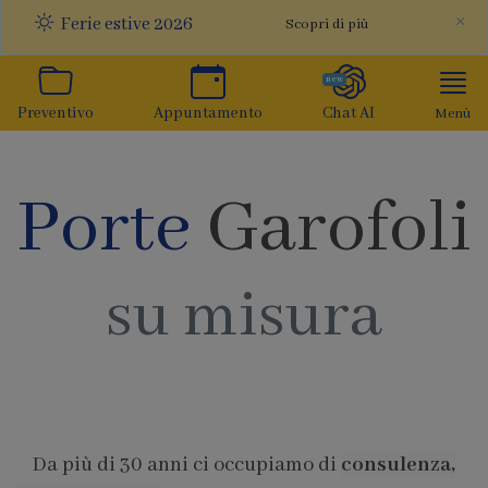
×
Ferie estive 2026
Scopri di più
new
Preventivo
Appuntamento
Chat AI
Menù
Porte
Garofoli
su misura
Da più di 30 anni ci occupiamo di
consulenza,