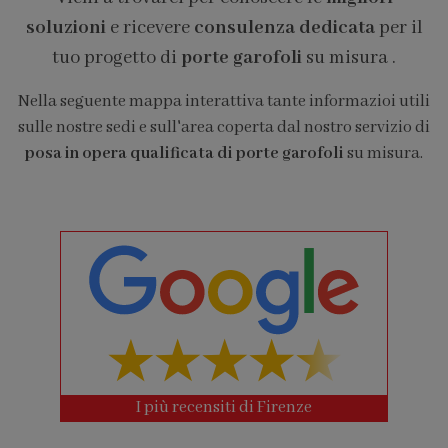
soluzioni
e ricevere
consulenza dedicata
per il
tuo progetto di
porte garofoli
su misura .
Nella seguente mappa interattiva tante informazioi utili
sulle nostre sedi e sull'area coperta dal nostro servizio di
posa in opera qualificata di porte garofoli
su misura.
I più recensiti di Firenze