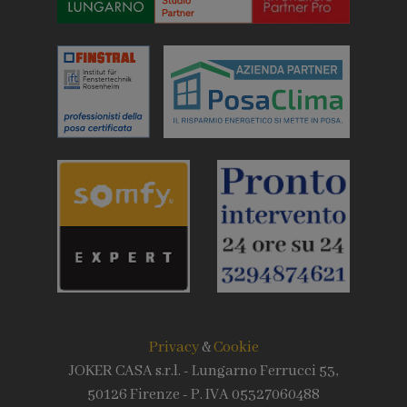
Privacy
&
Cookie
JOKER CASA s.r.l. - Lungarno Ferrucci 53,
50126 Firenze - P. IVA 05327060488