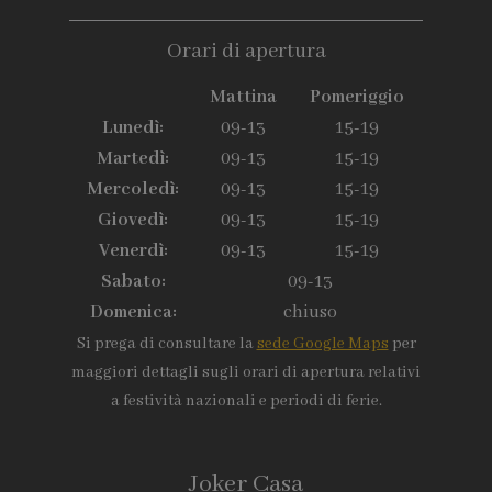
Orari di apertura
Mattina
Pomeriggio
Lunedì:
09-13
15-19
Martedì:
09-13
15-19
Mercoledì:
09-13
15-19
Giovedì:
09-13
15-19
Venerdì:
09-13
15-19
Sabato:
09-13
Domenica:
chiuso
Si prega di consultare la
sede Google Maps
per
maggiori dettagli sugli orari di apertura relativi
a festività nazionali e periodi di ferie.
Joker Casa