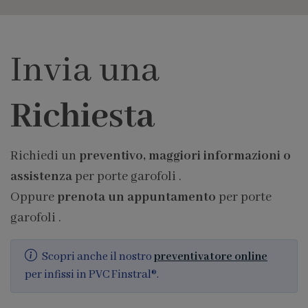
Invia una
Richiesta
Richiedi un
preventivo, maggiori informazioni o
assistenza
per porte garofoli .
Oppure
prenota un appuntamento
per porte
garofoli .
Scopri anche il nostro
preventivatore online
per infissi in PVC Finstral®.