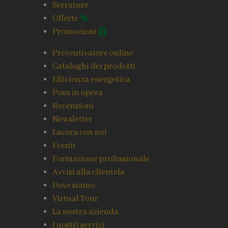
Serrature
Offerte
Promozioni
Preventivatore online
Cataloghi dei prodotti
Efficienza energetica
Posa in opera
Recensioni
Newsletter
Lavora con noi
Eventi
Formazione professionale
Avvisi alla clientela
Dove siamo
Virtual Tour
La nostra azienda
I nostri servizi