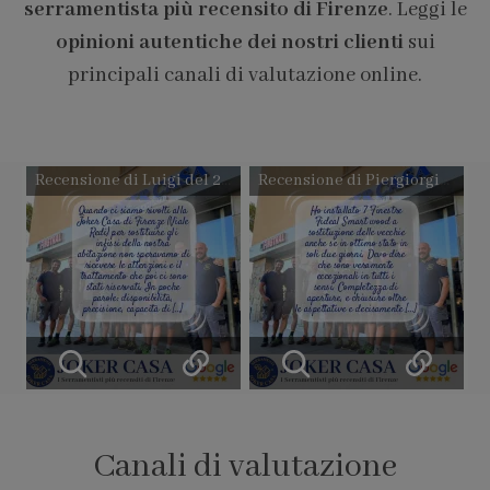
serramentista più recensito di Firenze
. Leggi le
opinioni autentiche dei nostri clienti
sui
principali canali di valutazione online.
eatrice F. del 7 Dicembre 2025
Recensione di Luigi del 26 Dicembre 2025
Recensione di Piergiorgio del 14 Novembre 2025
Canali di valutazione