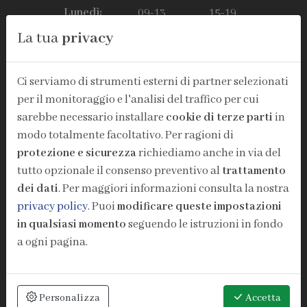
Lunedì:
09-13
15-19
Martedì:
09-13
15-19
La tua
privacy
Mercoledì:
09-13
15-19
Giovedì:
09-13
15-19
Ci serviamo di strumenti esterni di partner selezionati
Venerdì:
09-13
15-19
per il monitoraggio e l'analisi del traffico per cui
Sabato:
09-13
sarebbe necessario installare
cookie di terze parti
in
Domenica:
chiuso
modo totalmente facoltativo. Per ragioni di
Si prega di consultare la
sede Google Maps
per
protezione e sicurezza
richiediamo anche in via del
maggiori dettagli sugli orari di apertura relativi
tutto opzionale il consenso preventivo al
trattamento
a festività nazionali e periodi di ferie.
dei dati
. Per maggiori informazioni consulta la nostra
privacy policy
. Puoi
modificare queste impostazioni
in qualsiasi momento
seguendo le istruzioni in fondo
Joker Casa
a ogni pagina.
Lungarno Ferrucci
Flagship Store Serramenti e Infissi
Personalizza
Accetta