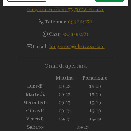
Indirizzo (sede legale)
:
Lungarno Ferrucci 53, 50126 Firenze
Telefono
:
055 264070
Chat
:
337 1455184
E-mail
:
lungarno@jokercasa.com
Orari di apertura
Mattina
Pomeriggio
Lunedì:
09-13
15-19
Martedì:
09-13
15-19
Mercoledì:
09-13
15-19
Giovedì:
09-13
15-19
Venerdì:
09-13
15-19
Sabato:
09-13