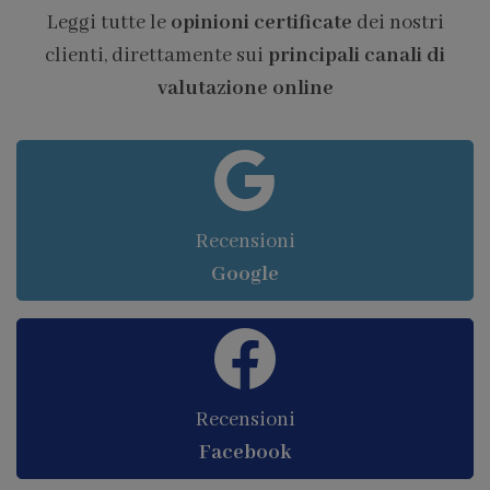
Leggi tutte le
opinioni certificate
dei nostri
clienti, direttamente sui
principali canali di
valutazione online
Recensioni
Google
Recensioni
Facebook