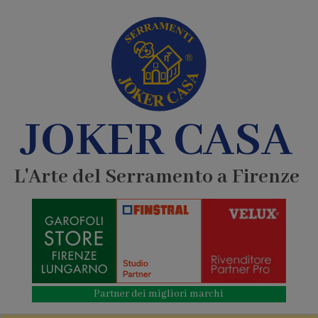
JOKER CASA
L'Arte del Serramento a Firenze
Partner dei migliori marchi