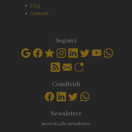
FAQ
Contatti
Seguici
Condividi
Newsletter
Iscriviti alle newsletter