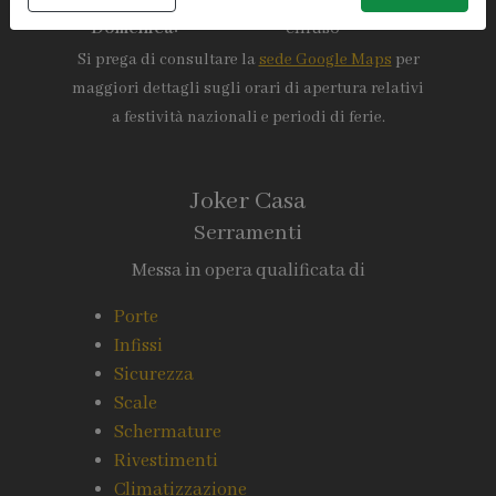
Domenica:
chiuso
Si prega di consultare la
sede Google Maps
per
maggiori dettagli sugli orari di apertura relativi
a festività nazionali e periodi di ferie.
Joker Casa
Serramenti
Messa in opera qualificata di
Porte
Infissi
Sicurezza
Scale
Schermature
Rivestimenti
Climatizzazione