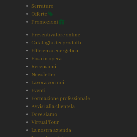
Serrature
Offerte
Promozioni
Preventivatore online
Cataloghi dei prodotti
Efficienza energetica
Posa in opera
Recensioni
Newsletter
Lavora con noi
Eventi
Formazione professionale
Avvisi alla clientela
Dove siamo
Virtual Tour
La nostra azienda