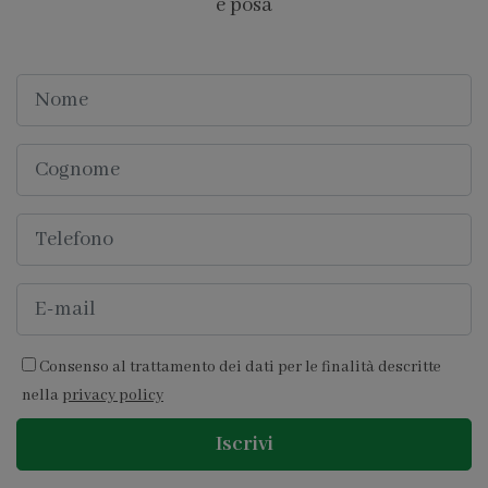
e posa
Consenso al trattamento dei dati per le finalità descritte
nella
privacy policy
Iscrivi