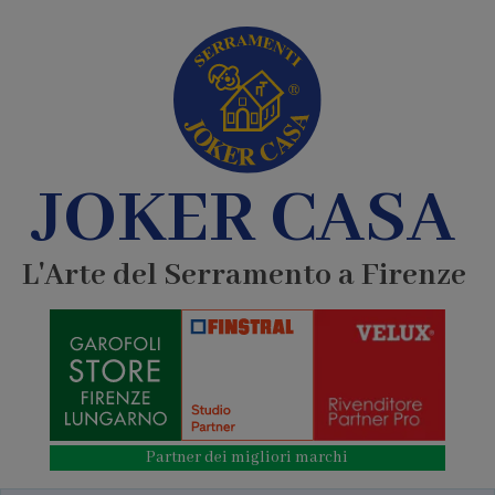
JOKER CASA
L'Arte del Serramento a Firenze
Partner dei migliori marchi