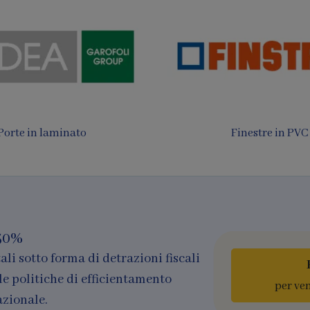
 da sole e Pergotende
Finestre in legno e al
50%
ali sotto forma di detrazioni fiscali
le politiche di efficientamento
per ve
azionale.