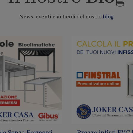
News, eventi e articoli
del nostro
blog
infissi PVC Finstral
Pagamenti con Bi