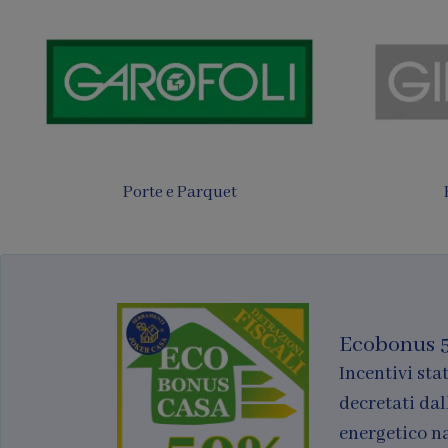
Tende
Finestre per tetti
Ecobonus 
Incentivi stat
decretati dal
energetico n