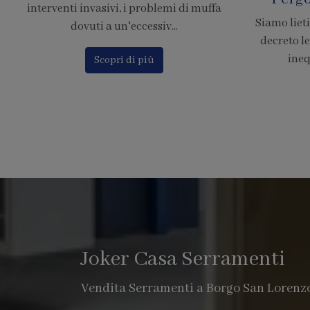
Siamo lieti di comunicare che il nuovo
Calcola il p
decreto legge 380, chiarisce in modo
Finstral c
inequivocabile che le pe...
o
Scopri di più
Joker Casa Serramenti
Vendita Serramenti a Borgo San Lorenz