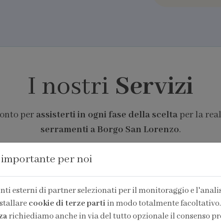
I nostri
Servizi
ronto per
assisterti in ogni fase della scelta
per la rea
serramenti a Borgo San Lorenzo
.
 importante per noi
ti esterni di partner selezionati per il monitoraggio e l'analisi
stallare
cookie di terze parti
in modo totalmente facoltativo.
za
richiediamo anche in via del tutto opzionale il consenso pr