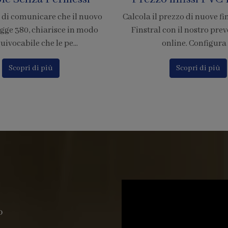
rezzo di nuove finestre in PVC
È ufficiale! Abbiamo accr
on il nostro preventivatore
nostra azienda per l'adesion
nline. Configura i...
di pagamento tramite
Scopri di più
Scopri di più
o