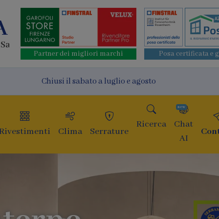
A
 San Lorenzo
Partner dei migliori marchi
Posa certificata e 
Chiusi il sabato a luglio e agosto
new
Ricerca
Chat
Rivestimenti
Clima
Serrature
Cont
AI
Finestr
di ulti