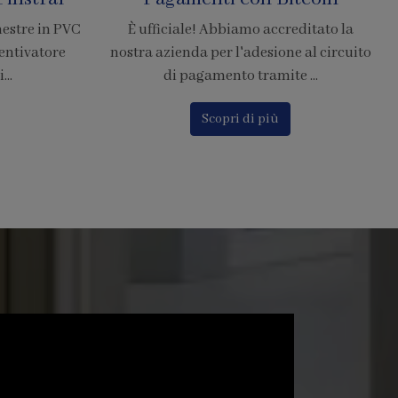
Resistenti di Grandi
editato la
Dimensioni
e al circuito
 ...
La zanzariera SharkNet introduce
innovazione risolvendo i principali
problemi delle comuni zanzarier...
Scopri di più