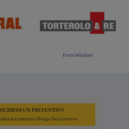
Porte filomuro
luminio
RICHIEDI UN PREVENTIVO
ndita serramenti a Borgo San Lorenzo