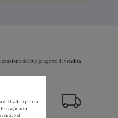
lizzazione del tuo progetto di
vendita
 del traffico per cui
 Per ragioni di
eventivo al