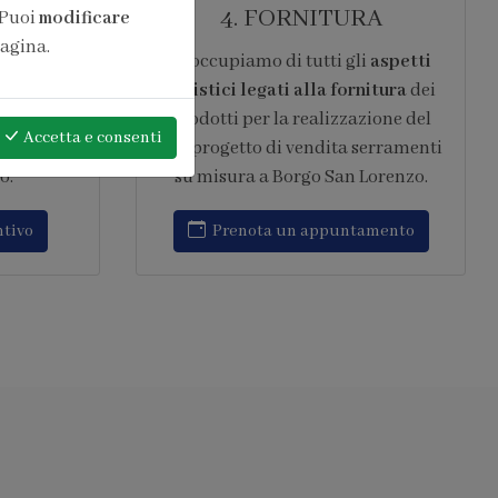
ONE
6. ASSISTENZA
 Puoi
modificare
pagina.
pera di
Garantiamo
assistenza post
ntita 10
vendita continuativa
,
ard del
intervenendo rapidamente su ogni
Accetta
e consenti
 in opera
tipo di problematica relativa al
to IFT
progetto di vendita serramenti su
amenti
misura a Borgo San Lorenzo.
Richiedi assistenza
amento