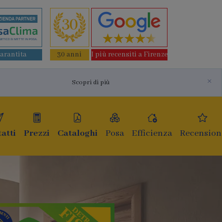
garantita
30 anni
I più recensiti a Firenze
×
Scopri di più
atti
Prezzi
Cataloghi
Posa
Efficienza
Recension
e e infissi
ma generazione