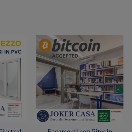
tcoin
SharkNet: Le Zanzariere