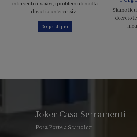
Siamo lieti di comunicare che il nuovo
Calcola il p
decreto legge 380, chiarisce in modo
Finstral c
inequivocabile che le pe...
o
Scopri di più
Joker Casa Serramenti
Posa Porte a Scandicci