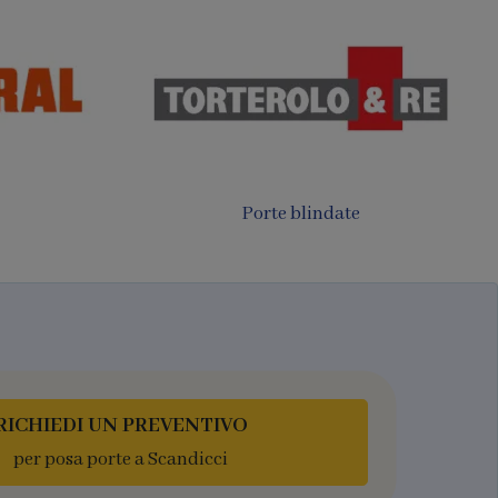
Porte filomuro
luminio
RICHIEDI UN PREVENTIVO
per posa porte a Scandicci