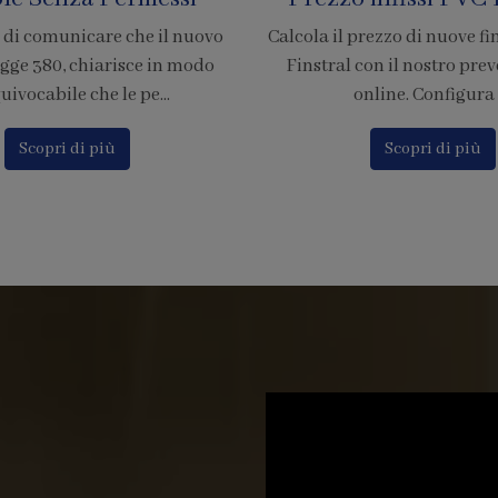
rezzo di nuove finestre in PVC
È ufficiale! Abbiamo accr
on il nostro preventivatore
nostra azienda per l'adesion
nline. Configura i...
di pagamento tramite
Scopri di più
Scopri di più