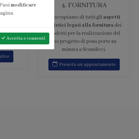
ONE
6. ASSISTENZA
 Puoi
modificare
pagina.
pera di
Garantiamo
assistenza post
10 anni
vendita continuativa
,
l sistema
intervenendo rapidamente su ogni
Accetta
e consenti
opera
tipo di problematica relativa al
to IFT
progetto di posa porte su misura a
amenti
Scandicci.
Richiedi assistenza
amento