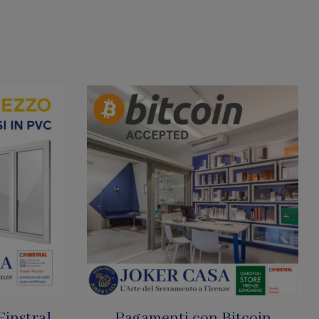
tcoin
SharkNet: Le Zanzariere