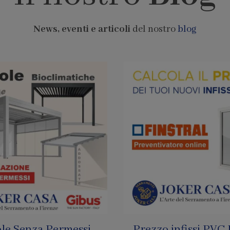
News, eventi e articoli
del nostro
blog
infissi PVC Finstral
Pagamenti con Bi