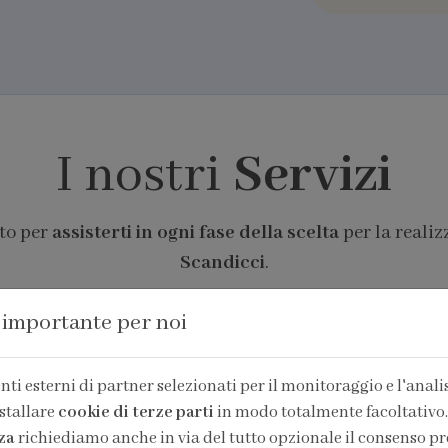
I nostri
Servizi
nto per
assisterti in ogni fase della scelta
per la realiz
Scandicci
.
 importante per noi
ti esterni di partner selezionati per il monitoraggio e l'analisi
stallare
cookie di terze parti
in modo totalmente facoltativo.
za
richiediamo anche in via del tutto opzionale il consenso pr