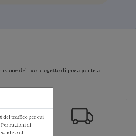
zazione del tuo progetto di
posa porte a
 del traffico per cui
 Per ragioni di
eventivo al