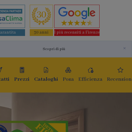
garantita
30 anni
I più recensiti a Firenze
×
Scopri di più
atti
Prezzi
Cataloghi
Posa
Efficienza
Recension
Finestre e i
di ultima ge