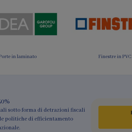
 da sole e Pergotende
Finestre in legno e al
50%
ali sotto forma di detrazioni fiscali
le politiche di efficientamento
azionale.