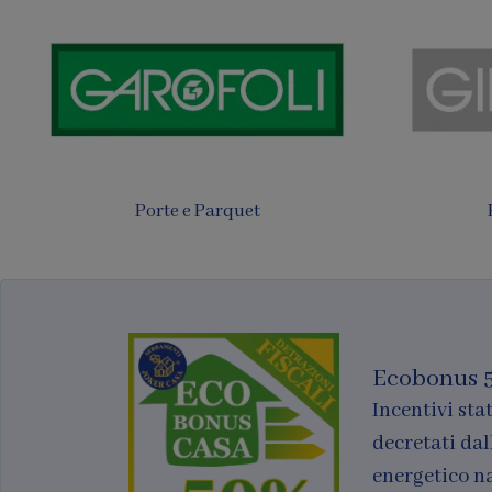
Tende
Finestre per tetti
Ecobonus 
Incentivi stat
decretati dal
energetico n