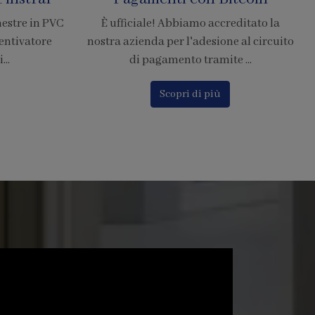
Resistenti di Grandi
editato la
Dimensioni
e al circuito
 ...
La zanzariera SharkNet introduce
innovazione risolvendo i principali
problemi delle comuni zanzarier...
Scopri di più