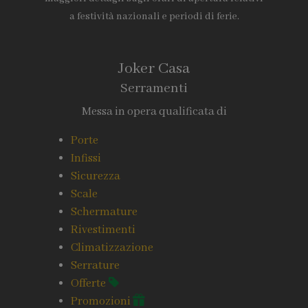
a festività nazionali e periodi di ferie.
Joker Casa
Serramenti
Messa in opera qualificata di
Porte
Infissi
Sicurezza
Scale
Schermature
Rivestimenti
Climatizzazione
Serrature
Offerte
Promozioni