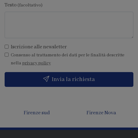
Testo
(facoltativo)
Iscrizione alle newsletter
Consenso al trattamento dei dati per le finalità descritte
nella
privacy policy
Invia la richiesta
Firenze sud
Firenze Nova