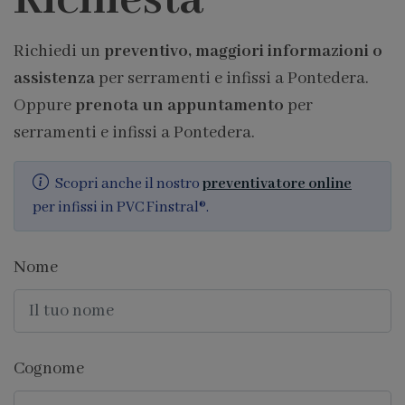
Richiesta
Richiedi un
preventivo, maggiori informazioni o
assistenza
per serramenti e infissi a Pontedera.
Oppure
prenota un appuntamento
per
serramenti e infissi a Pontedera.
Scopri anche il nostro
preventivatore online
per infissi in PVC Finstral®.
Nome
Cognome