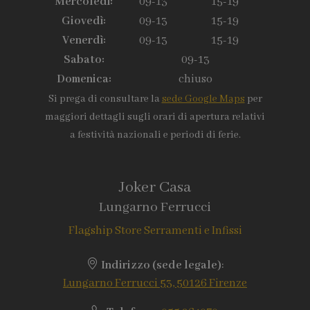
Mercoledì:
09-13
15-19
Giovedì:
09-13
15-19
Venerdì:
09-13
15-19
Sabato:
09-13
Domenica:
chiuso
Si prega di consultare la
sede Google Maps
per
maggiori dettagli sugli orari di apertura relativi
a festività nazionali e periodi di ferie.
Joker Casa
Lungarno Ferrucci
Flagship Store Serramenti e Infissi
Indirizzo (sede legale)
:
Lungarno Ferrucci 53, 50126 Firenze