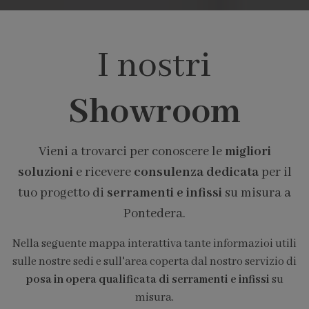
I nostri
Showroom
Vieni a trovarci per conoscere le
migliori
soluzioni
e ricevere
consulenza dedicata
per il
tuo progetto di
serramenti e infissi
su misura a
Pontedera.
Nella seguente mappa interattiva tante informazioi utili
sulle nostre sedi e sull'area coperta dal nostro servizio di
posa in opera qualificata di serramenti e infissi
su
misura.