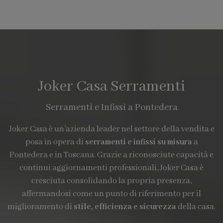
Joker Casa Serramenti
Serramenti e Infissi a Pontedera
Joker Casa è un’azienda leader nel settore della vendita e
posa in opera di
serramenti e infissi su misura
a
Pontedera e in Toscana. Grazie a riconosciute capacità e
continui aggiornamenti professionali, Joker Casa è
cresciuta consolidando la propria presenza,
affermandosi come un punto di riferimento per il
miglioramento di
stile, efficienza e sicurezza
della casa.