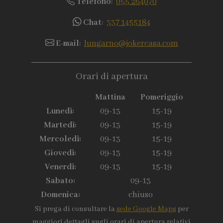
Telefono
:
055 264070
Chat
:
337 1455184
E-mail
:
lungarno@jokercasa.com
Orari di apertura
Mattina
Pomeriggio
Lunedì:
09-13
15-19
Martedì:
09-13
15-19
Mercoledì:
09-13
15-19
Giovedì:
09-13
15-19
Venerdì:
09-13
15-19
Sabato:
09-13
Domenica:
chiuso
Si prega di consultare la
sede Google Maps
per
maggiori dettagli sugli orari di apertura relativi