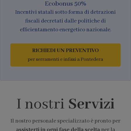
Ecobonus 50%
Incentivi statali sotto forma di detrazioni
fiscali decretati dalle politiche di
efficientamento energetico nazionale.
RICHIEDI UN PREVENTIVO
per serramenti e infissi a Pontedera
I nostri
Servizi
Il nostro personale specializzato è pronto per
assisterti in ogni fase della scelta
per la