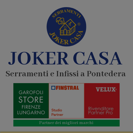
JOKER CASA
Serramenti e Infissi a Pontedera
Partner dei migliori marchi