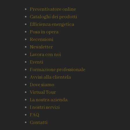
Preventivatore online
Cataloghi dei prodotti
Efficienza energetica
Posa in opera
Recensioni
Newsletter
Lavora con noi
Eventi
Formazione professionale
Avvisi alla clientela
Dove siamo
Virtual Tour
La nostra azienda
I nostri servizi
FAQ
Contatti