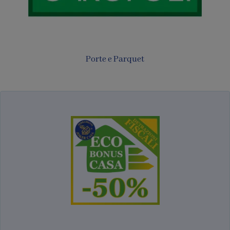
Porte e Parquet