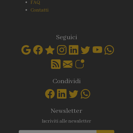
FAQ
Contatti
Seguici
Condividi
Newsletter
Iscriviti alle newsletter