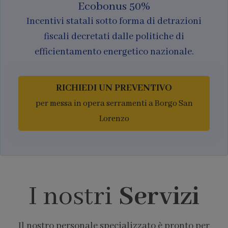
Ecobonus 50%
Incentivi statali sotto forma di detrazioni
fiscali decretati dalle politiche di
efficientamento energetico nazionale.
RICHIEDI UN PREVENTIVO
per messa in opera serramenti a Borgo San
Lorenzo
I nostri
Servizi
Il nostro personale specializzato è pronto per