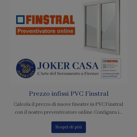
Pagamenti con Bitcoin
stral
È ufficiale! Abbiamo accreditato la nostra azien
 i...
per l'adesione al circuito di pagamento tramite ..
Scopri di più