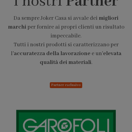
I nostri
Partner
Da sempre Joker Casa si avvale dei
migliori
marchi
per fornire ai propri clienti un risultato
impeccabile.
Tutti i nostri prodotti si caratterizzano per
l'
accuratezza della lavorazione
e un'
elevata
qualità dei materiali
.
Partner esclusivo