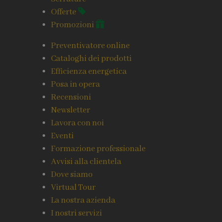
Offerte
Promozioni
Preventivatore online
Cataloghi dei prodotti
Efficienza energetica
Posa in opera
Recensioni
Newsletter
Lavora con noi
Eventi
Formazione professionale
Avvisi alla clientela
Dove siamo
Virtual Tour
La nostra azienda
I nostri servizi