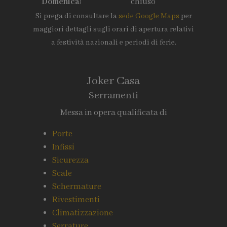
Domenica:
chiuso
Si prega di consultare la
sede Google Maps
per
maggiori dettagli sugli orari di apertura relativi
a festività nazionali e periodi di ferie.
Joker Casa
Serramenti
Messa in opera qualificata di
Porte
Infissi
Sicurezza
Scale
Schermature
Rivestimenti
Climatizzazione
Serrature