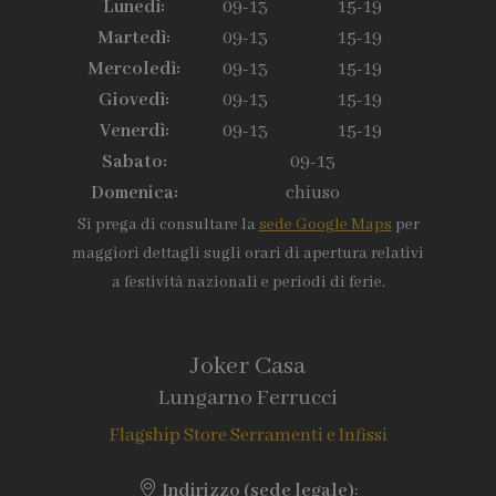
Lunedì:
09-13
15-19
Martedì:
09-13
15-19
Mercoledì:
09-13
15-19
Giovedì:
09-13
15-19
Venerdì:
09-13
15-19
Sabato:
09-13
Domenica:
chiuso
Si prega di consultare la
sede Google Maps
per
maggiori dettagli sugli orari di apertura relativi
a festività nazionali e periodi di ferie.
Joker Casa
Lungarno Ferrucci
Flagship Store Serramenti e Infissi
Indirizzo (sede legale)
: