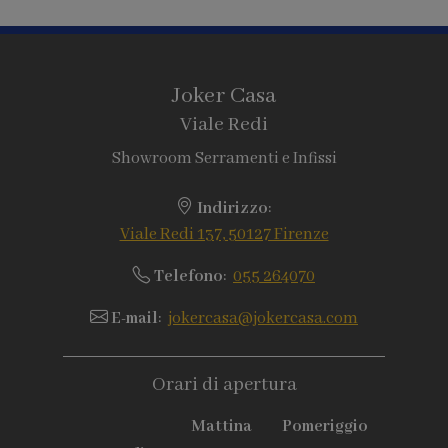
Joker Casa
Viale Redi
Showroom Serramenti e Infissi
Indirizzo
:
Viale Redi 137, 50127 Firenze
Telefono
:
055 264070
E-mail
:
jokercasa@jokercasa.com
Orari di apertura
Mattina
Pomeriggio