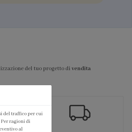
lizzazione del tuo progetto di
vendita
 del traffico per cui
 Per ragioni di
eventivo al