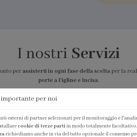
I nostri
Servizi
ronto per
assisterti in ogni fase della scelta
per la rea
porte a Figline e Incisa
.
 importante per noi
ti esterni di partner selezionati per il monitoraggio e l'analisi
stallare
cookie di terze parti
in modo totalmente facoltativo.
za
richiediamo anche in via del tutto opzionale il consenso pr