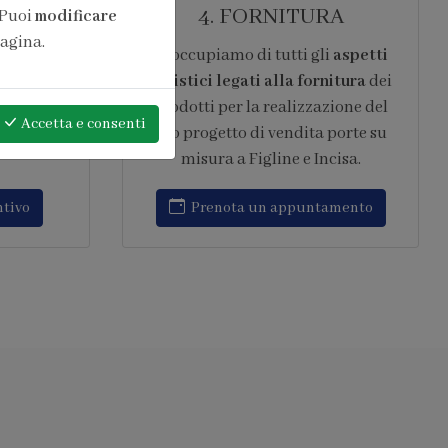
ONE
6. ASSISTENZA
 Puoi
modificare
pagina.
pera di
Garantiamo
assistenza post
 10 anni
vendita continuativa
,
l sistema
intervenendo rapidamente su ogni
Accetta
e consenti
opera
tipo di problematica relativa al
to IFT
progetto di vendita porte su
amenti
misura a Figline e Incisa.
Richiedi assistenza
amento