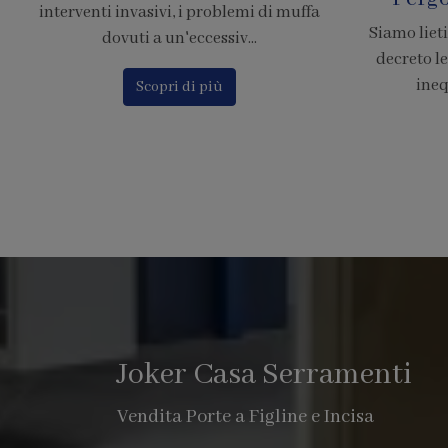
Siamo lieti di comunicare che il nuovo
Calcola il p
decreto legge 380, chiarisce in modo
Finstral c
inequivocabile che le pe...
o
Scopri di più
Joker Casa Serramenti
Vendita Porte a Figline e Incisa