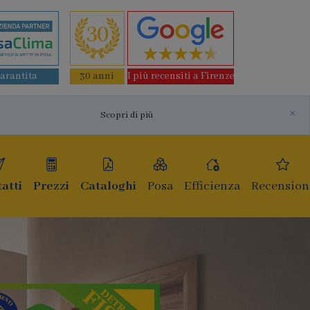
garantita
30 anni
I più recensiti a Firenze
×
Scopri di più
atti
Prezzi
Cataloghi
Posa
Efficienza
Recension
Finestre e i
di ultima ge