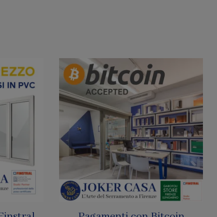
tcoin
SharkNet: Le Zanzariere