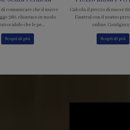
rezzo di nuove finestre in PVC
È ufficiale! Abbiamo accr
on il nostro preventivatore
nostra azienda per l'adesion
nline. Configura i...
di pagamento tramite
Scopri di più
Scopri di più