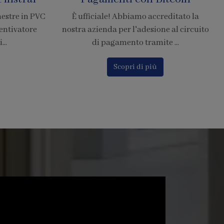
Resistenti di Grandi
editato la
Dimensioni
e al circuito
 ...
La zanzariera SharkNet introduce
innovazione risolvendo i principali
problemi delle comuni zanzarier...
Scopri di più