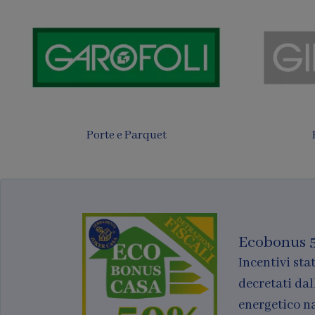
Tende
Finestre per tetti
Ecobonus 
Incentivi stat
decretati dal
energetico n