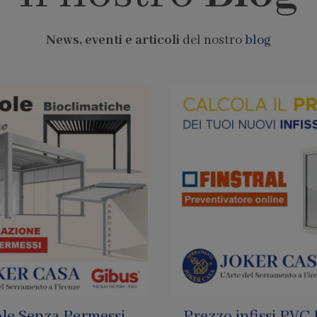
News, eventi e articoli
del nostro
blog
infissi PVC Finstral
Pagamenti con Bi