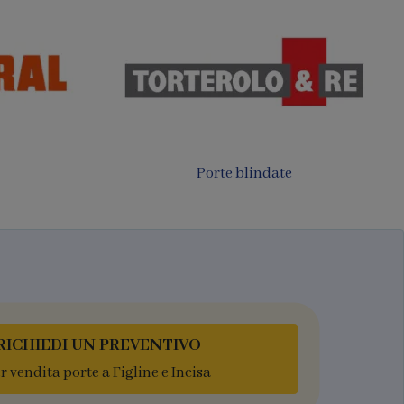
Porte filomuro
luminio
RICHIEDI UN PREVENTIVO
r vendita porte a Figline e Incisa