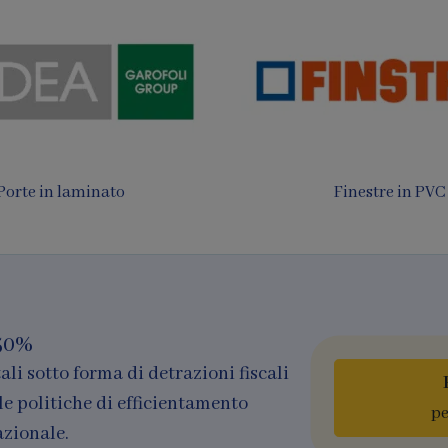
 da sole e Pergotende
Finestre in legno e al
50%
ali sotto forma di detrazioni fiscali
le politiche di efficientamento
pe
azionale.