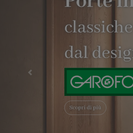
interne
he e moderne
gn esclusivo
Precedente