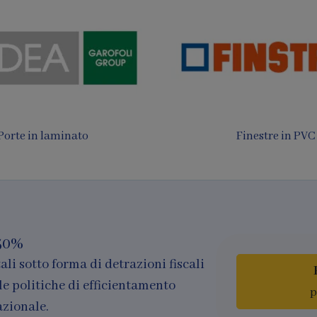
 da sole e Pergotende
Finestre in legno e al
50%
ali sotto forma di detrazioni fiscali
le politiche di efficientamento
p
azionale.