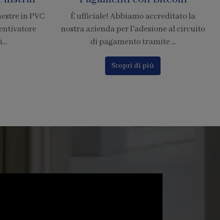
Resistenti di Grandi
editato la
Dimensioni
e al circuito
e ...
La zanzariera SharkNet introduce
innovazione risolvendo i principali
problemi delle comuni zanzarier...
Scopri di più