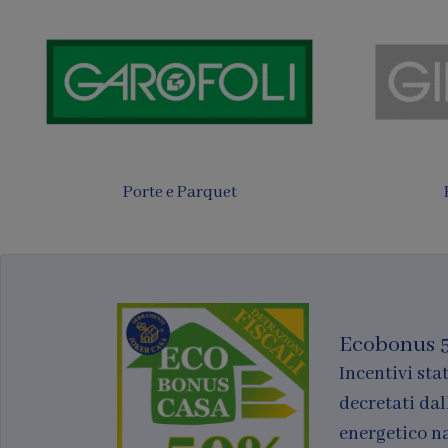
Tende
Finestre per tetti
Ecobonus 
Incentivi stat
decretati dal
energetico n