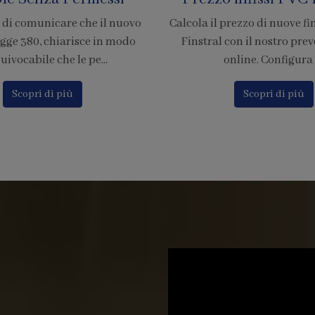
prezzo di nuove finestre in PVC
È ufficiale! Abbiamo accr
con il nostro preventivatore
nostra azienda per l'adesion
nline. Configura i...
di pagamento tramit
Scopri di più
Scopri di più