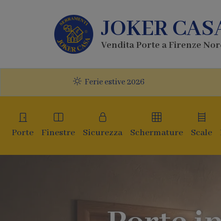
JOKER CAS
Vendita Porte a Firenze No
Ferie estive 2026
Porte
Finestre
Sicurezza
Schermature
Scale