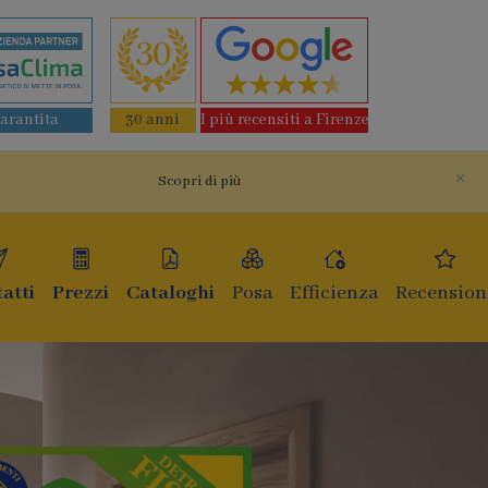
garantita
30 anni
I più recensiti a Firenze
×
Scopri di più
atti
Prezzi
Cataloghi
Posa
Efficienza
Recension