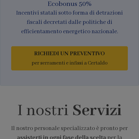
Ecobonus 50%
Incentivi statali sotto forma di detrazioni
fiscali decretati dalle politiche di
efficientamento energetico nazionale.
RICHIEDI UN PREVENTIVO
per serramenti e infissi a Certaldo
I nostri
Servizi
Il nostro personale specializzato è pronto per
assisterti in ogni fase della scelta
per la