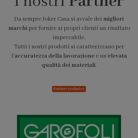
I nostri
Partner
Da sempre Joker Casa si avvale dei
migliori
marchi
per fornire ai propri clienti un risultato
impeccabile.
Tutti i nostri prodotti si caratterizzano per
l'
accuratezza della lavorazione
e un'
elevata
qualità dei materiali
.
Partner esclusivo