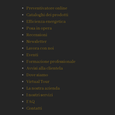
Preventivatore online
Cataloghi dei prodotti
Efficienza energetica
Posa in opera
Recensioni
Newsletter
Lavora con noi
Eventi
Formazione professionale
Avvisi alla clientela
Dove siamo
Virtual Tour
La nostra azienda
I nostri servizi
FAQ
Contatti