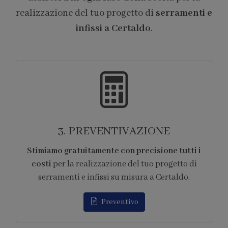
realizzazione del tuo progetto di
serramenti e
infissi a Certaldo
.
4. FORNITURA
Ci occupiamo di tutti gli
aspetti logistici
legati alla fornitura
dei prodotti per la
realizzazione del tuo progetto di serramenti e
infissi su misura a Certaldo.
Appuntamento