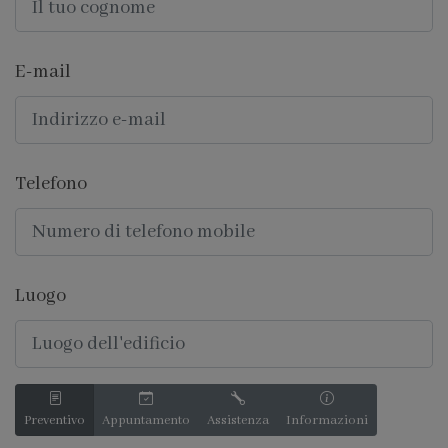
E-mail
Telefono
Luogo
Preventivo
Appuntamento
Assistenza
Informazioni