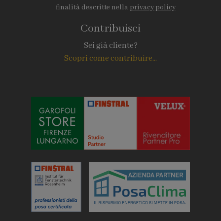
finalità descritte nella
privacy policy
Contribuisci
Sei già cliente?
Scopri come contribuire...