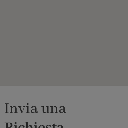
Invia una