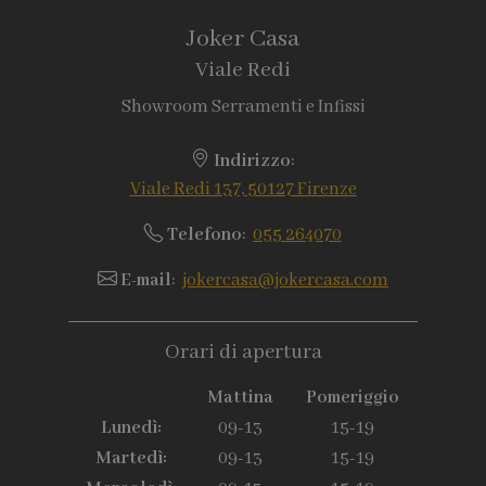
Joker Casa
Viale Redi
Showroom Serramenti e Infissi
Indirizzo
:
Viale Redi 137, 50127 Firenze
Telefono
:
055 264070
E-mail
:
jokercasa@jokercasa.com
Orari di apertura
Mattina
Pomeriggio
Lunedì:
09-13
15-19
Martedì:
09-13
15-19