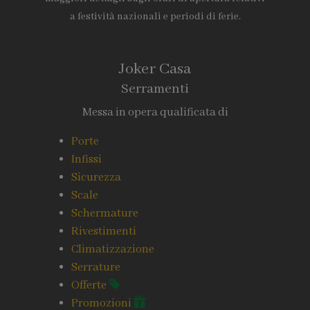
a festività nazionali e periodi di ferie.
Joker Casa
Serramenti
Messa in opera qualificata di
Porte
Infissi
Sicurezza
Scale
Schermature
Rivestimenti
Climatizzazione
Serrature
Offerte
Promozioni