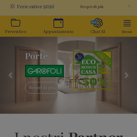
×
Ferie estive 2026
Scopri di più
new
Preventivo
Appuntamento
Chat AI
Menù
Porte
Precedente
Succ
Scopri di più