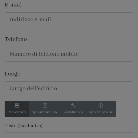
E-mail
Telefono
Luogo
Preventivo
Appuntamento
Assistenza
Informazioni
Testo
(facoltativo)