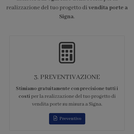
realizzazione del tuo progetto di
vendita porte a
Signa
.
4. FORNITURA
Ci occupiamo di tutti gli
aspetti logistici
legati alla fornitura
dei prodotti per la
realizzazione del tuo progetto di vendita porte
su misura a Signa.
Appuntamento