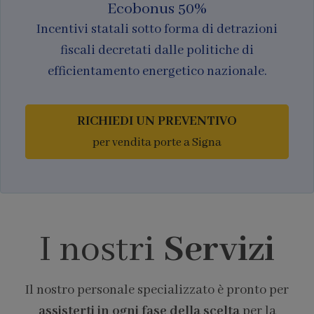
Ecobonus 50%
Incentivi statali sotto forma di detrazioni
fiscali decretati dalle politiche di
efficientamento energetico nazionale.
RICHIEDI UN PREVENTIVO
per vendita porte a Signa
I nostri
Servizi
Il nostro personale specializzato è pronto per
assisterti in ogni fase della scelta
per la