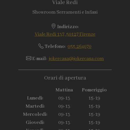
Viale Redi
Showroom Serramenti e Infissi
Indirizzo
:
Viale Redi 137, 50127 Firenze
Telefono
:
055 264070
E-mail
:
jokercasa@jokercasa.com
Orari di apertura
Mattina
Pomeriggio
Lunedì:
09-13
15-19
Martedì:
09-13
15-19
Mercoledì:
09-13
15-19
Giovedì:
09-13
15-19