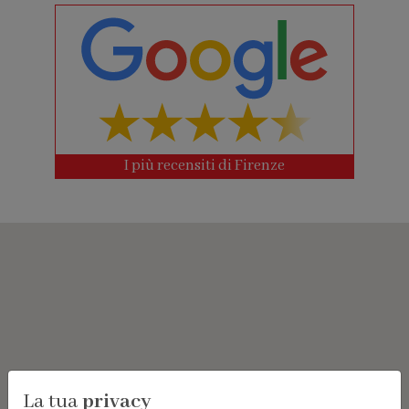
I più recensiti di Firenze
La tua
privacy