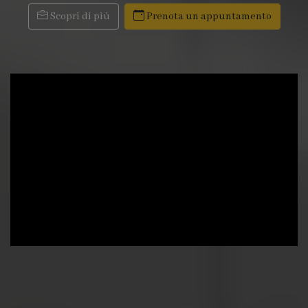
Scopri di più
Prenota un appuntamento