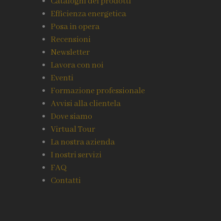
Cataloghi dei prodotti
Efficienza energetica
Posa in opera
Recensioni
Newsletter
Lavora con noi
Eventi
Formazione professionale
Avvisi alla clientela
Dove siamo
Virtual Tour
La nostra azienda
I nostri servizi
FAQ
Contatti