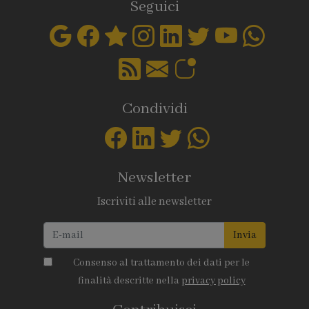
Seguici
Condividi
Newsletter
Iscriviti alle newsletter
Invia
Consenso al trattamento dei dati per le
finalità descritte nella
privacy policy