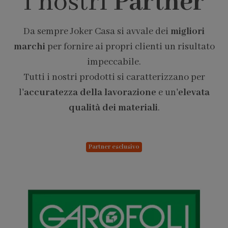
I nostri
Partner
Da sempre Joker Casa si avvale dei
migliori
marchi
per fornire ai propri clienti un risultato
impeccabile.
Tutti i nostri prodotti si caratterizzano per
l'
accuratezza della lavorazione
e un'
elevata
qualità dei materiali
.
Partner esclusivo