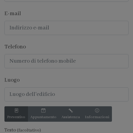
E-mail
Telefono
Luogo
Preventivo
Appuntamento
Assistenza
Informazioni
Testo
(facoltativo)