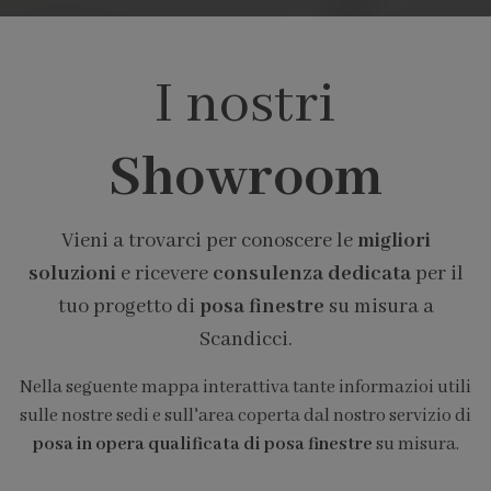
I nostri
Showroom
Vieni a trovarci per conoscere le
migliori
soluzioni
e ricevere
consulenza dedicata
per il
tuo progetto di
posa finestre
su misura a
Scandicci.
Nella seguente mappa interattiva tante informazioi utili
sulle nostre sedi e sull'area coperta dal nostro servizio di
posa in opera qualificata di posa finestre
su misura.