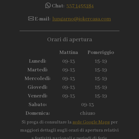
Chat
:
337 1455184
E-mail
:
lungarno@jokercasa.com
Orari di apertura
Mattina
Pomeriggio
Lunedì:
09-13
15-19
Martedì:
09-13
15-19
Mercoledì:
09-13
15-19
Giovedì:
09-13
15-19
Venerdì:
09-13
15-19
Sabato:
09-13
Domenica:
chiuso
Si prega di consultare la
sede Google Maps
per
maggiori dettagli sugli orari di apertura relativi
a festività nazionali e periodi di ferie.