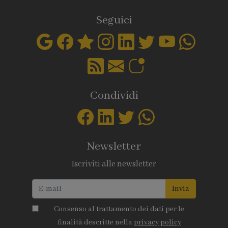
Seguici
Condividi
Newsletter
Iscriviti alle newsletter
Invia
Consenso al trattamento dei dati per le
finalità descritte nella
privacy policy