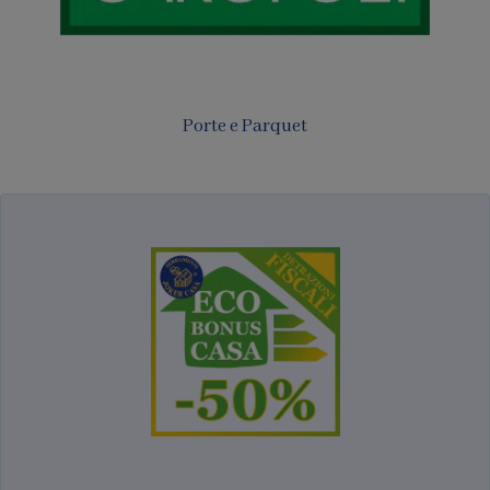
Porte e Parquet