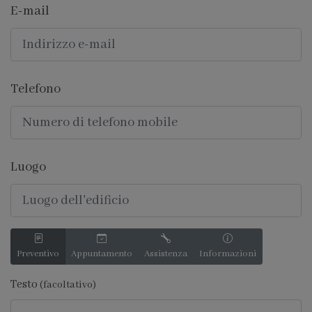
E-mail
Telefono
Luogo
Preventivo
Appuntamento
Assistenza
Informazioni
Testo
(facoltativo)