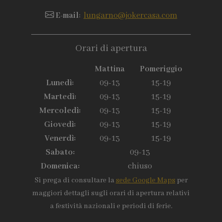
E-mail
:
lungarno@jokercasa.com
Orari di apertura
Mattina
Pomeriggio
Lunedì:
09-13
15-19
Martedì:
09-13
15-19
Mercoledì:
09-13
15-19
Giovedì:
09-13
15-19
Venerdì:
09-13
15-19
Sabato:
09-13
Domenica:
chiuso
Si prega di consultare la
sede Google Maps
per
maggiori dettagli sugli orari di apertura relativi
a festività nazionali e periodi di ferie.