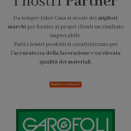
I nostri
Partner
Da sempre Joker Casa si avvale dei
migliori
marchi
per fornire ai propri clienti un risultato
impeccabile.
Tutti i nostri prodotti si caratterizzano per
l'
accuratezza della lavorazione
e un'
elevata
qualità dei materiali
.
Partner esclusivo