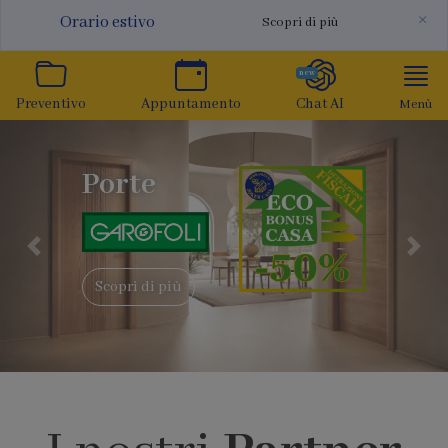
×
Orario estivo
Scopri di più
new
Preventivo
Appuntamento
Chat AI
Menù
Porte
Precedente
Succ
Scopri di più