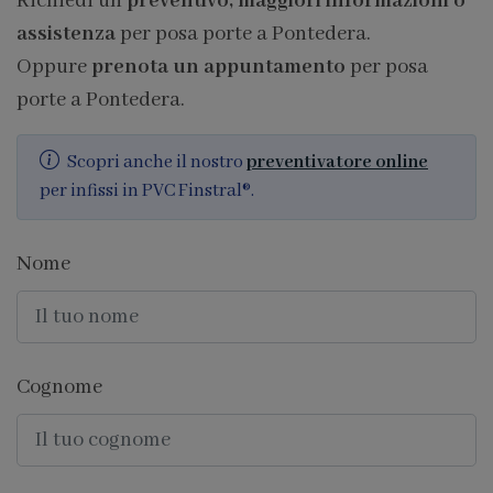
Richiedi un
preventivo, maggiori informazioni o
assistenza
per posa porte a Pontedera.
Oppure
prenota un appuntamento
per posa
porte a Pontedera.
Scopri anche il nostro
preventivatore online
per infissi in PVC Finstral®.
Nome
Cognome