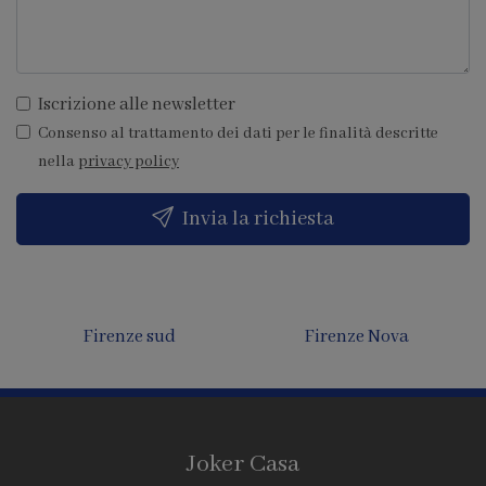
Iscrizione alle newsletter
Consenso al trattamento dei dati per le finalità descritte
nella
privacy policy
Invia la richiesta
Firenze sud
Firenze Nova
Joker Casa