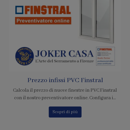
Pagamenti con Bitcoin
È ufficiale! Abbiamo accreditato la nostra azienda
per l'adesione al circuito di pagamento tramite ...
Scopri di più