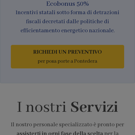
Ecobonus 50%
Incentivi statali sotto forma di detrazioni
fiscali decretati dalle politiche di
efficientamento energetico nazionale.
RICHIEDI UN PREVENTIVO
per posa porte a Pontedera
I nostri
Servizi
Il nostro personale specializzato è pronto per
assisterti in ogni fase della scelta
per la