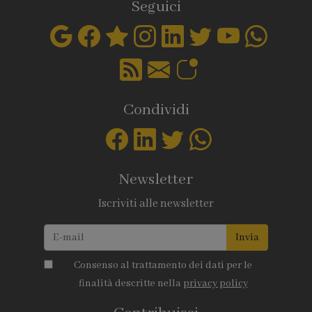
Seguici
Condividi
Newsletter
Iscriviti alle newsletter
Invia
Consenso al trattamento dei dati per le
finalità descritte nella
privacy policy