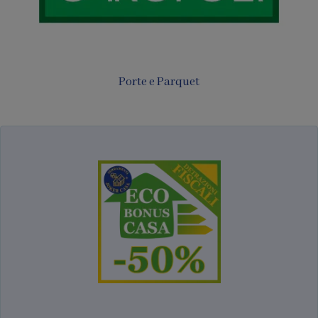
Porte e Parquet