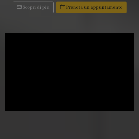
Scopri di più
Prenota un appuntamento