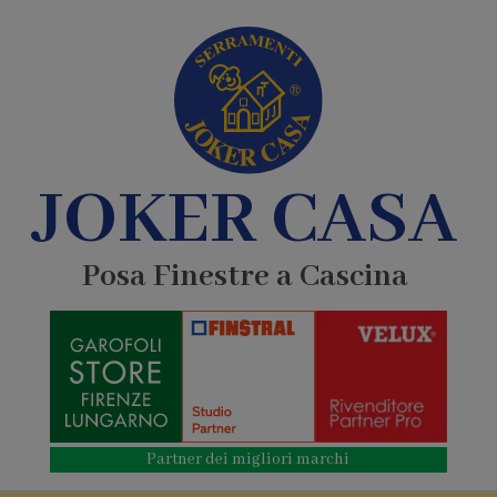
JOKER CASA
Posa Finestre a Cascina
Partner dei migliori marchi