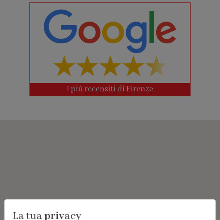
I più recensiti di Firenze
La tua
privacy