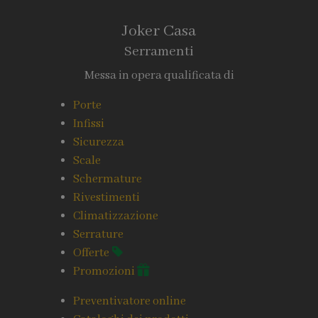
Joker Casa
Serramenti
Messa in opera qualificata di
Porte
Infissi
Sicurezza
Scale
Schermature
Rivestimenti
Climatizzazione
Serrature
Offerte
Promozioni
Preventivatore online