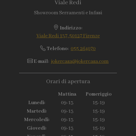
Viale Redi
Showroom Serramenti e Infissi
Indirizzo
:
Viale Redi 137, 50127 Firenze
Telefono
:
055 264070
E-mail
:
jokercasa@jokercasa.com
Orari di apertura
Mattina
Pomeriggio
Lunedì:
09-13
15-19
Martedì:
09-13
15-19
Mercoledì:
09-13
15-19
Giovedì:
09-13
15-19