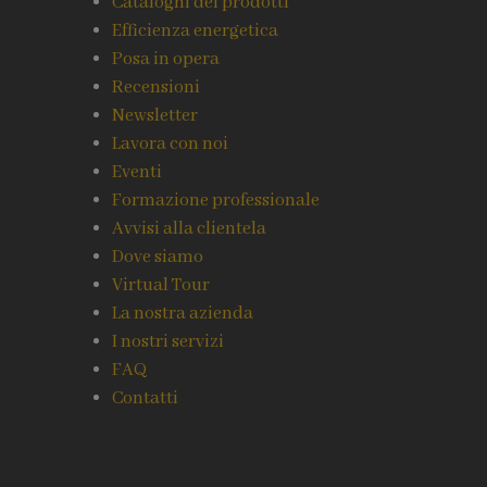
Cataloghi dei prodotti
Efficienza energetica
Posa in opera
Recensioni
Newsletter
Lavora con noi
Eventi
Formazione professionale
Avvisi alla clientela
Dove siamo
Virtual Tour
La nostra azienda
I nostri servizi
FAQ
Contatti