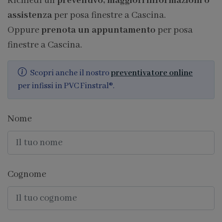
Richiedi un
preventivo, maggiori informazioni o
assistenza
per posa finestre a Cascina.
Oppure
prenota un appuntamento
per posa
finestre a Cascina.
Scopri anche il nostro
preventivatore online
per infissi in PVC Finstral®.
Nome
Cognome