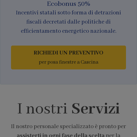
Ecobonus 50%
Incentivi statali sotto forma di detrazioni
fiscali decretati dalle politiche di
efficientamento energetico nazionale.
RICHIEDI UN PREVENTIVO
per posa finestre a Cascina
I nostri
Servizi
Il nostro personale specializzato è pronto per
assisterti in ogni fase della scelta
per la