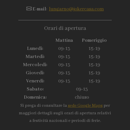
E-mail
:
lungarno@jokercasa.com
Orari di apertura
Mattina
Pomeriggio
Lunedì:
09-13
15-19
Martedì:
09-13
15-19
Mercoledì:
09-13
15-19
Giovedì:
09-13
15-19
Venerdì:
09-13
15-19
Sabato:
09-13
Domenica:
chiuso
Si prega di consultare la
sede Google Maps
per
maggiori dettagli sugli orari di apertura relativi
a festività nazionali e periodi di ferie.