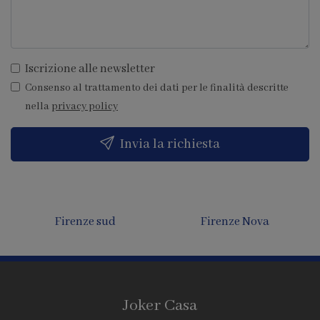
Iscrizione alle newsletter
Consenso al trattamento dei dati per le finalità descritte
nella
privacy policy
Invia la richiesta
Firenze sud
Firenze Nova
Joker Casa