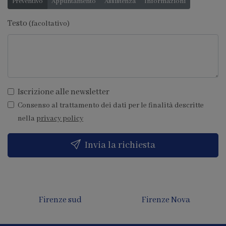
Preventivo
Appuntamento
Assistenza
Informazioni
Testo
(facoltativo)
Iscrizione alle newsletter
Consenso al trattamento dei dati per le finalità descritte
nella
privacy policy
Invia la richiesta
Firenze sud
Firenze Nova