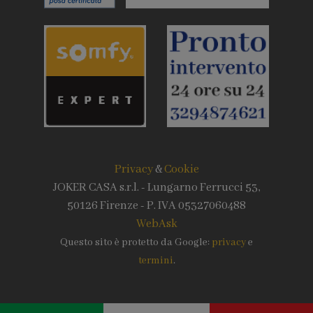
Privacy
&
Cookie
JOKER CASA s.r.l. - Lungarno Ferrucci 53,
50126 Firenze - P. IVA 05327060488
WebAsk
Questo sito è protetto da Google:
privacy
e
termini
.