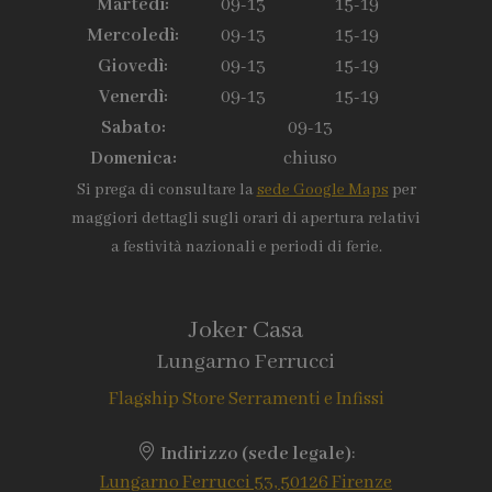
Martedì:
09-13
15-19
Mercoledì:
09-13
15-19
Giovedì:
09-13
15-19
Venerdì:
09-13
15-19
Sabato:
09-13
Domenica:
chiuso
Si prega di consultare la
sede Google Maps
per
maggiori dettagli sugli orari di apertura relativi
a festività nazionali e periodi di ferie.
Joker Casa
Lungarno Ferrucci
Flagship Store Serramenti e Infissi
Indirizzo (sede legale)
:
Lungarno Ferrucci 53, 50126 Firenze