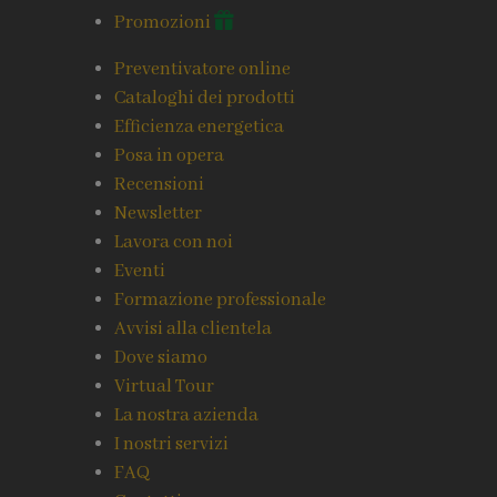
Promozioni
Preventivatore online
Cataloghi dei prodotti
Efficienza energetica
Posa in opera
Recensioni
Newsletter
Lavora con noi
Eventi
Formazione professionale
Avvisi alla clientela
Dove siamo
Virtual Tour
La nostra azienda
I nostri servizi
FAQ