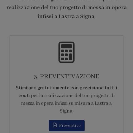
realizzazione del tuo progetto di
messa in opera
infissi a Lastra a Signa
.
4. FORNITURA
tti i
Ci occupiamo di tutti gli
aspetti logistici
o di
legati alla fornitura
dei prodotti per la
a a
realizzazione del tuo progetto di messa in
opera infissi su misura a Lastra a Signa.
Appuntamento