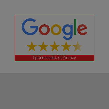
I più recensiti di Firenze