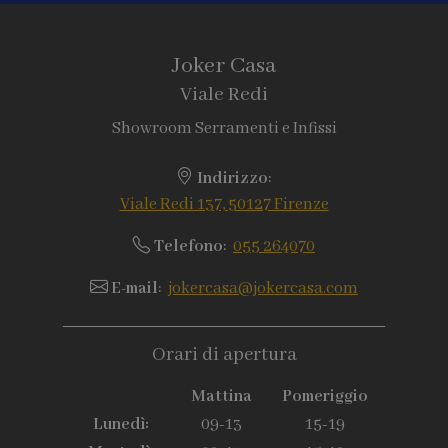
Joker Casa
Viale Redi
Showroom Serramenti e Infissi
Indirizzo
:
Viale Redi 137, 50127 Firenze
Telefono
:
055 264070
E-mail
:
jokercasa@jokercasa.com
Orari di apertura
Mattina
Pomeriggio
Lunedì:
09-13
15-19