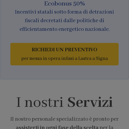
Ecobonus 50%
Incentivi statali sotto forma di detrazioni
fiscali decretati dalle politiche di
efficientamento energetico nazionale.
RICHIEDI UN PREVENTIVO
per messa in opera infissi a Lastra a Signa
I nostri
Servizi
Il nostro personale specializzato è pronto per
assisterti in ogni fase della scelta
per la