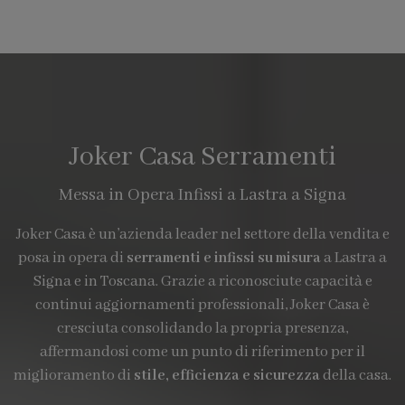
Joker Casa Serramenti
Messa in Opera Infissi a Lastra a Signa
Joker Casa è un’azienda leader nel settore della vendita e
posa in opera di
serramenti e infissi su misura
a Lastra a
Signa e in Toscana. Grazie a riconosciute capacità e
continui aggiornamenti professionali, Joker Casa è
cresciuta consolidando la propria presenza,
affermandosi come un punto di riferimento per il
miglioramento di
stile, efficienza e sicurezza
della casa.