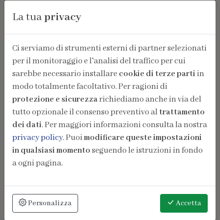
La tua
privacy
Ci serviamo di strumenti esterni di partner selezionati
per il monitoraggio e l'analisi del traffico per cui
sarebbe necessario installare
cookie di terze parti
in
modo totalmente facoltativo. Per ragioni di
protezione e sicurezza
richiediamo anche in via del
tutto opzionale il consenso preventivo al
trattamento
dei dati
. Per maggiori informazioni consulta la nostra
privacy policy
. Puoi
modificare queste impostazioni
in qualsiasi momento
seguendo le istruzioni in fondo
a ogni pagina.
Personalizza
Accetta