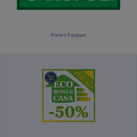
Porte e Parquet