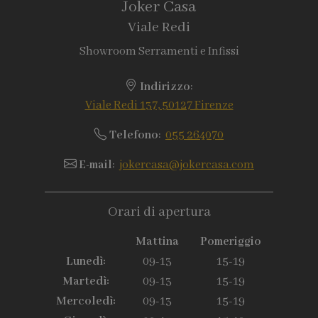
Joker Casa
Viale Redi
Showroom Serramenti e Infissi
Indirizzo
:
Viale Redi 137, 50127 Firenze
Telefono
:
055 264070
E-mail
:
jokercasa@jokercasa.com
Orari di apertura
Mattina
Pomeriggio
Lunedì:
09-13
15-19
Martedì:
09-13
15-19
Mercoledì:
09-13
15-19