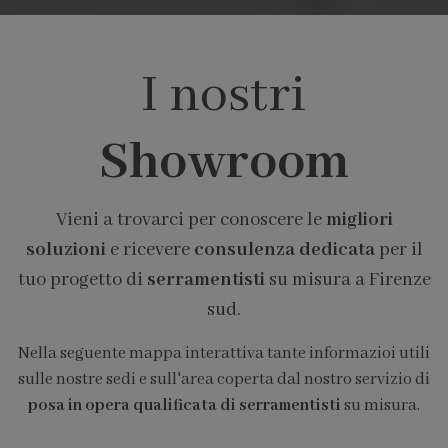
I nostri
Showroom
Vieni a trovarci per conoscere le
migliori
soluzioni
e ricevere
consulenza dedicata
per il
tuo progetto di
serramentisti
su misura a Firenze
sud.
Nella seguente mappa interattiva tante informazioi utili
sulle nostre sedi e sull'area coperta dal nostro servizio di
posa in opera qualificata di serramentisti
su misura.