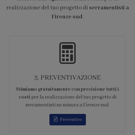
realizzazione del tuo progetto di
serramentisti a
Firenze sud
.
3. PREVENTIVAZIONE
Stimiamo gratuitamente con precisione tutti i
costi
per la realizzazione del tuo progetto di
serramentisti su misura a Firenze sud.
re
Preventivo