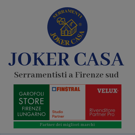
JOKER CASA
Serramentisti a Firenze sud
Partner dei migliori marchi