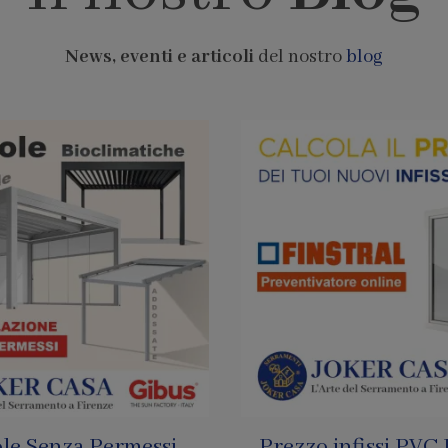
News, eventi e articoli
del nostro
blog
infissi PVC Finstral
Pagamenti con Bi