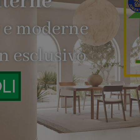
al
Scop