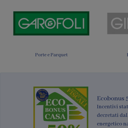
Tende
Finestre per tetti
Ecobonus 
Incentivi stat
decretati dal
energetico n