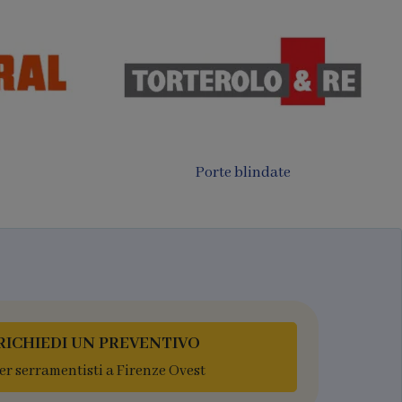
Porte filomuro
luminio
RICHIEDI UN PREVENTIVO
er serramentisti a Firenze Ovest