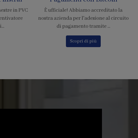
Resistenti di Grandi
editato la
Dimensioni
e al circuito
 ...
La zanzariera SharkNet introduce
innovazione risolvendo i principali
problemi delle comuni zanzarier...
Scopri di più