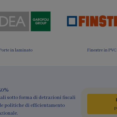
 da sole e Pergotende
Finestre in legno e al
50%
ali sotto forma di detrazioni fiscali
le politiche di efficientamento
p
azionale.