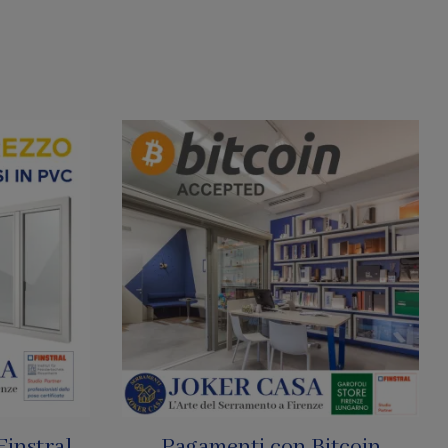
tcoin
SharkNet: Le Zanzariere