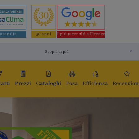
garantita
30 anni
I più recensiti a Firenze
×
Scopri di più
atti
Prezzi
Cataloghi
Posa
Efficienza
Recension
inestre e infissi
 ultima generazi