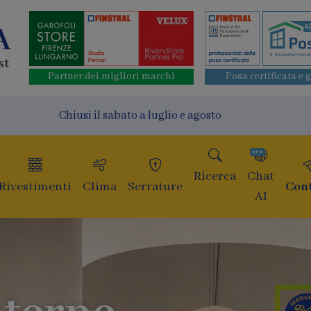
A
st
Partner dei migliori marchi
Posa certificata e 
Chiusi il sabato a luglio e agosto
new
Ricerca
Chat
Rivestimenti
Clima
Serrature
Cont
AI
F
di