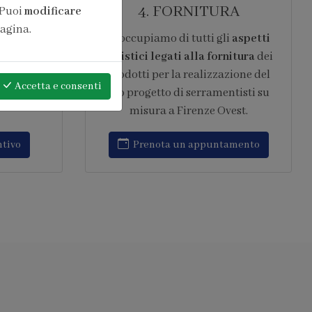
ONE
6. ASSISTENZA
 Puoi
modificare
pagina.
pera di
Garantiamo
assistenza post
 10 anni
vendita continuativa
,
l sistema
intervenendo rapidamente su ogni
Accetta
e consenti
opera
tipo di problematica relativa al
to IFT
progetto di serramentisti su
amenti
misura a Firenze Ovest.
Richiedi assistenza
amento