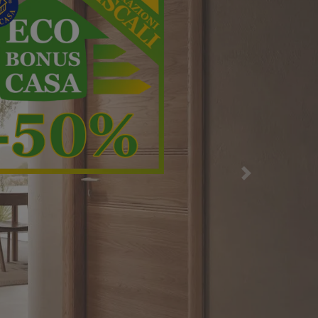
la massima effici
Successiva
ri di più