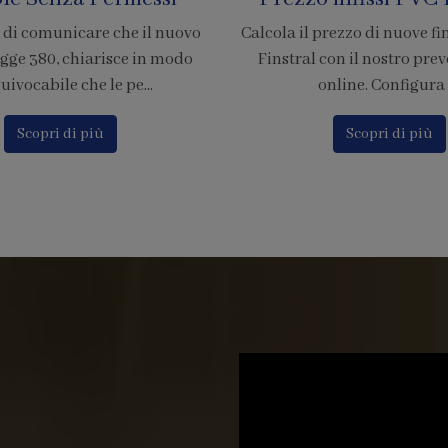
rezzo di nuove finestre in PVC
È ufficiale! Abbiamo accr
on il nostro preventivatore
nostra azienda per l'adesion
nline. Configura i...
di pagamento tramite
Scopri di più
Scopri di più