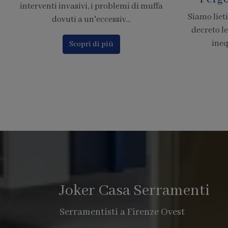
Siamo lieti di comunicare che il nuovo
Calcola il p
decreto legge 380, chiarisce in modo
Finstral c
inequivocabile che le pe...
o
Scopri di più
Joker Casa Serramenti
Serramentisti a Firenze Ovest