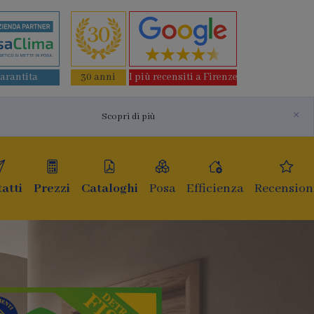
garantita
30 anni
I più recensiti a Firenze
×
Scopri di più
atti
Prezzi
Cataloghi
Posa
Efficienza
Recension
 e infissi
a generazione