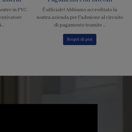
Resistenti di Grandi
editato la
Dimensioni
e al circuito
 ...
La zanzariera SharkNet introduce
innovazione risolvendo i principali
problemi delle comuni zanzarier...
Scopri di più