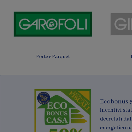
Tende
Finestre per tetti
Ecobonus 
Incentivi stat
decretati dal
energetico n