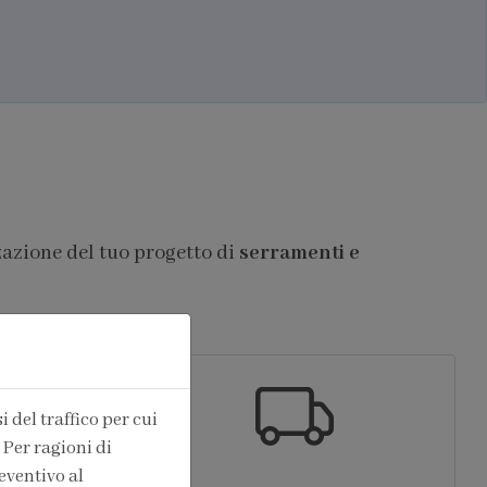
zazione del tuo progetto di
serramenti e
 del traffico per cui
 Per ragioni di
eventivo al