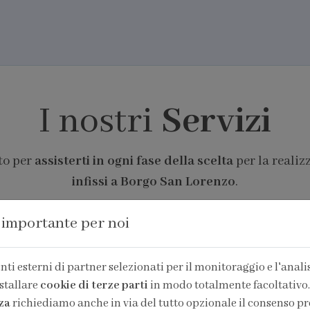
I nostri
Servizi
to per
assisterti in ogni fase della scelta
per la realiz
infissi a Borgo San Lorenzo
.
 importante per noi
ti esterni di partner selezionati per il monitoraggio e l'analisi
stallare
cookie di terze parti
in modo totalmente facoltativo.
za
richiediamo anche in via del tutto opzionale il consenso pr