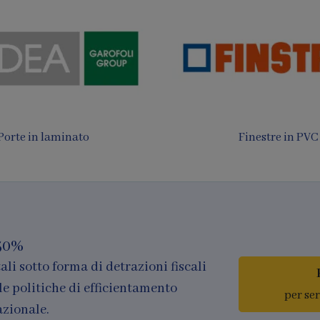
 da sole e Pergotende
Finestre in legno e al
50%
ali sotto forma di detrazioni fiscali
le politiche di efficientamento
per se
azionale.