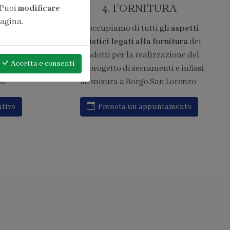
ONE
6. ASSISTENZA
 Puoi
modificare
pagina.
pera di
Garantiamo
assistenza post
antita 10
vendita continuativa
,
ard del
intervenendo rapidamente su ogni
Accetta
e consenti
 in opera
tipo di problematica relativa al
to IFT
progetto di serramenti e infissi su
amenti
misura a Borgo San Lorenzo.
Richiedi assistenza
amento