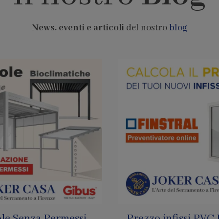
News, eventi e articoli
del nostro
blog
infissi PVC Finstral
Pagamenti con Bi