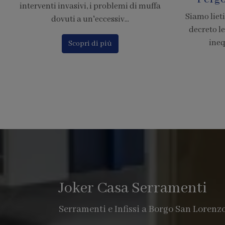
Siamo lieti di comunicare che il nuovo
Calcola il p
decreto legge 380, chiarisce in modo
Finstral c
inequivocabile che le pe...
o
Scopri di più
Joker Casa Serramenti
Serramenti e Infissi a Borgo San Lorenz