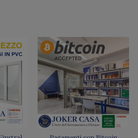
tcoin
SharkNet: Le Zanzariere