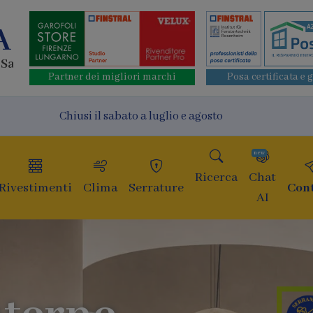
A
o San Lorenzo
Partner dei migliori marchi
Posa certificata e 
Chiusi il sabato a luglio e agosto
new
Ricerca
Chat
Rivestimenti
Clima
Serrature
Cont
AI
Finestre
di ultim