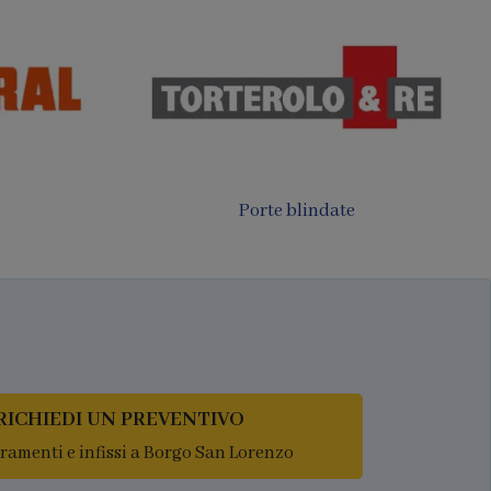
Porte filomuro
luminio
RICHIEDI UN PREVENTIVO
rramenti e infissi a Borgo San Lorenzo