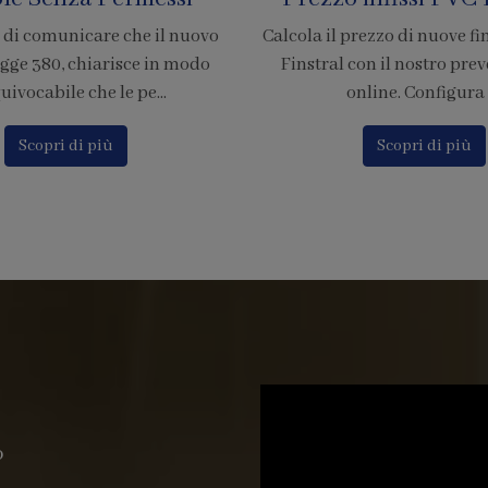
rezzo di nuove finestre in PVC
È ufficiale! Abbiamo accr
on il nostro preventivatore
nostra azienda per l'adesion
nline. Configura i...
di pagamento tramite
Scopri di più
Scopri di più
o