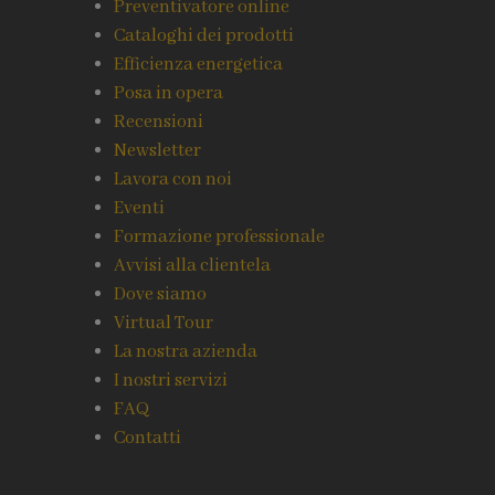
Preventivatore online
Cataloghi dei prodotti
Efficienza energetica
Posa in opera
Recensioni
Newsletter
Lavora con noi
Eventi
Formazione professionale
Avvisi alla clientela
Dove siamo
Virtual Tour
La nostra azienda
I nostri servizi
FAQ
Contatti