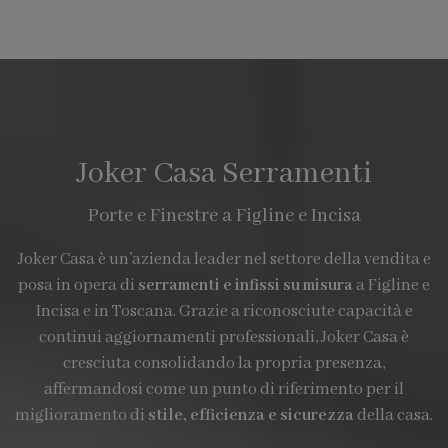
Joker Casa Serramenti
Porte e Finestre a Figline e Incisa
Joker Casa è un’azienda leader nel settore della vendita e
posa in opera di
serramenti e infissi su misura
a Figline e
Incisa e in Toscana. Grazie a riconosciute capacità e
continui aggiornamenti professionali, Joker Casa è
cresciuta consolidando la propria presenza,
affermandosi come un punto di riferimento per il
miglioramento di
stile, efficienza e sicurezza
della casa.