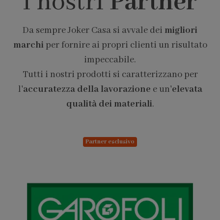
I nostri
Partner
Da sempre Joker Casa si avvale dei
migliori
marchi
per fornire ai propri clienti un risultato
impeccabile.
Tutti i nostri prodotti si caratterizzano per
l'
accuratezza della lavorazione
e un'
elevata
qualità dei materiali
.
Partner esclusivo