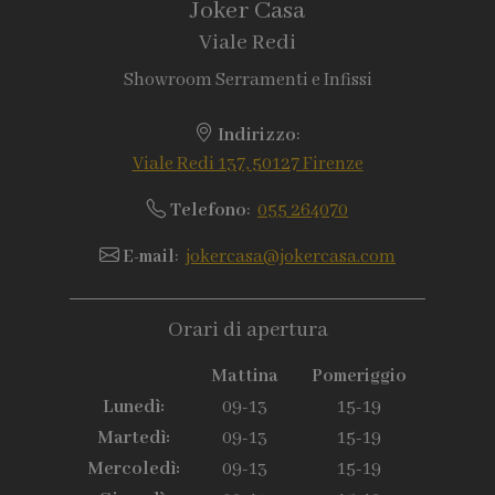
Joker Casa
Viale Redi
Showroom Serramenti e Infissi
Indirizzo
:
Viale Redi 137, 50127 Firenze
Telefono
:
055 264070
E-mail
:
jokercasa@jokercasa.com
Orari di apertura
Mattina
Pomeriggio
Lunedì:
09-13
15-19
Martedì:
09-13
15-19
Mercoledì:
09-13
15-19