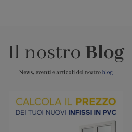
Il nostro
Blog
News, eventi e articoli
del nostro
blog