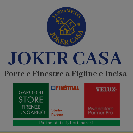
JOKER CASA
Porte e Finestre a Figline e Incisa
Partner dei migliori marchi