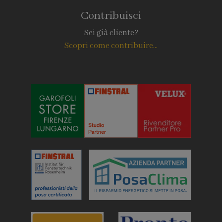
Contribuisci
Sei già cliente?
Scopri come contribuire...