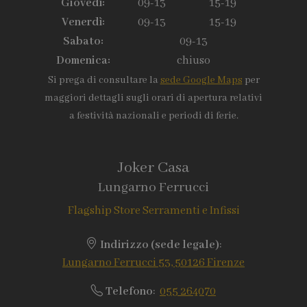
Giovedì:
09-13
15-19
Venerdì:
09-13
15-19
Sabato:
09-13
Domenica:
chiuso
Si prega di consultare la
sede Google Maps
per
maggiori dettagli sugli orari di apertura relativi
a festività nazionali e periodi di ferie.
Joker Casa
Lungarno Ferrucci
Flagship Store Serramenti e Infissi
Indirizzo (sede legale)
:
Lungarno Ferrucci 53, 50126 Firenze
Telefono
:
055 264070