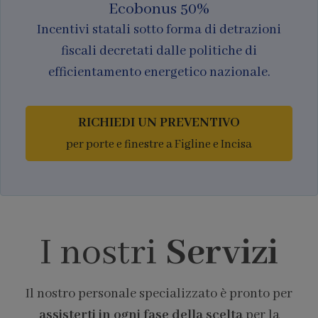
Ecobonus 50%
Incentivi statali sotto forma di detrazioni
fiscali decretati dalle politiche di
efficientamento energetico nazionale.
RICHIEDI UN PREVENTIVO
per porte e finestre a Figline e Incisa
I nostri
Servizi
Il nostro personale specializzato è pronto per
assisterti in ogni fase della scelta
per la