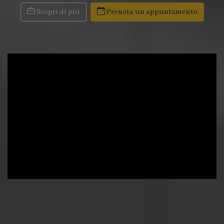
Scopri di più
Prenota un appuntamento