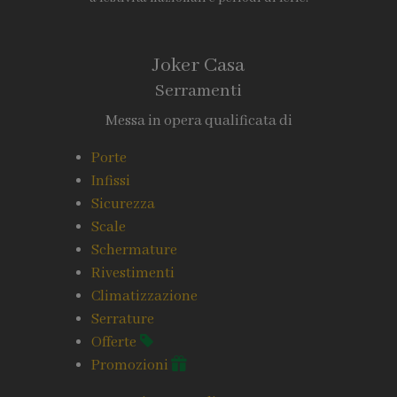
Joker Casa
Serramenti
Messa in opera qualificata di
Porte
Infissi
Sicurezza
Scale
Schermature
Rivestimenti
Climatizzazione
Serrature
Offerte
Promozioni