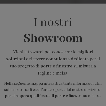
I nostri
Showroom
Vieni a trovarci per conoscere le
migliori
soluzioni
e ricevere
consulenza dedicata
per il
tuo progetto di
porte e finestre
su misura a
Figline e Incisa.
Nella seguente mappa interattiva tante informazioi utili
sulle nostre sedi e sull'area coperta dal nostro servizio di
posa in opera qualificata di porte e finestre
su misura.