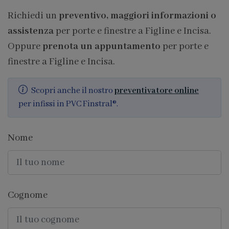
Richiedi un
preventivo, maggiori informazioni o
assistenza
per porte e finestre a Figline e Incisa.
Oppure
prenota un appuntamento
per porte e
finestre a Figline e Incisa.
Scopri anche il nostro
preventivatore online
per infissi in PVC Finstral®.
Nome
Cognome