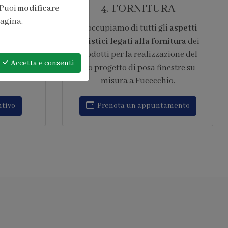
ONE
6. ASSISTENZA
 Puoi
modificare
pagina.
pera di
Garantiamo
assistenza post
 10 anni
vendita continuativa
,
l sistema
intervenendo rapidamente su ogni
Accetta
e consenti
opera
tipo di problematica relativa al
to IFT
progetto di posa finestre su misura
amenti
a Fucecchio.
Richiedi assistenza
amento