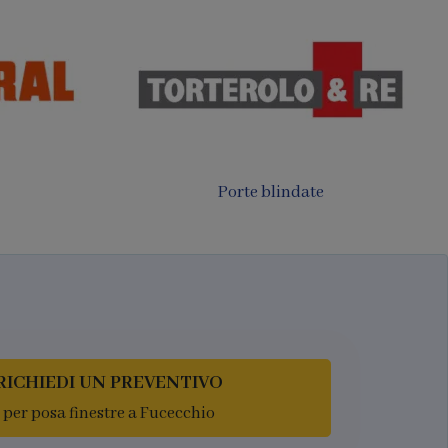
Porte filomuro
luminio
RICHIEDI UN PREVENTIVO
per posa finestre a Fucecchio