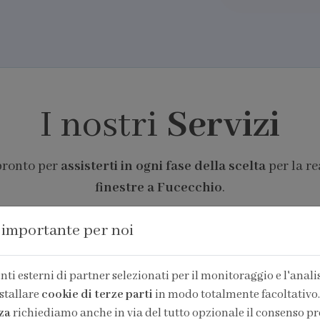
I nostri
Servizi
 pronto per
assisterti in ogni fase della scelta
per la re
finestre a Fucecchio
.
 importante per noi
ti esterni di partner selezionati per il monitoraggio e l'analisi
stallare
cookie di terze parti
in modo totalmente facoltativo.
za
richiediamo anche in via del tutto opzionale il consenso pr