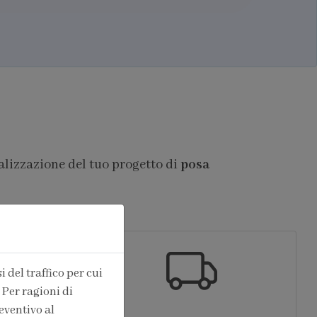
alizzazione del tuo progetto di
posa
 del traffico per cui
 Per ragioni di
eventivo al