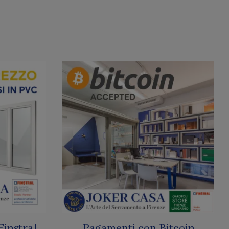
tcoin
SharkNet: Le Zanzariere