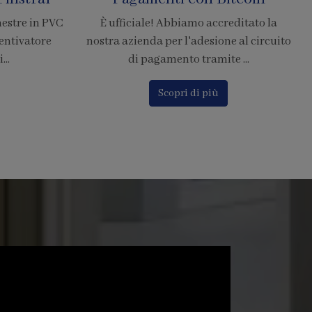
Resistenti di Grandi
editato la
Dimensioni
e al circuito
 ...
La zanzariera SharkNet introduce
innovazione risolvendo i principali
problemi delle comuni zanzarier...
Scopri di più