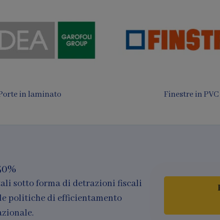
 da sole e Pergotende
Finestre in legno e al
50%
ali sotto forma di detrazioni fiscali
le politiche di efficientamento
azionale.