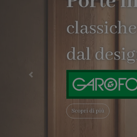
rne
ivo
Precedente