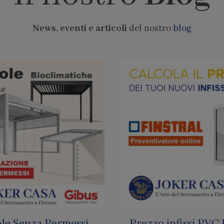
News, eventi e articoli
del nostro
blog
infissi PVC Finstral
Pagamenti con Bi