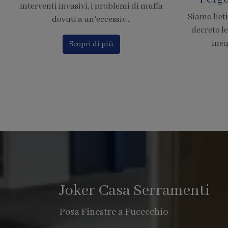
Siamo lieti di comunicare che il nuovo
Calcola il p
decreto legge 380, chiarisce in modo
Finstral c
inequivocabile che le pe...
o
Scopri di più
Joker Casa Serramenti
Posa Finestre a Fucecchio