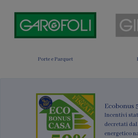
Tende
Finestre per tetti
Ecobonus 
Incentivi stat
decretati dal
energetico n