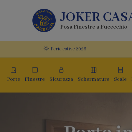
JOKER CAS
Posa Finestre a Fucecchio
Ferie estive 2026
Porte
Finestre
Sicurezza
Schermature
Scale