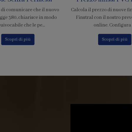
rezzo di nuove finestre in PVC
È ufficiale! Abbiamo accr
on il nostro preventivatore
nostra azienda per l'adesion
nline. Configura i...
di pagamento tramite
Scopri di più
Scopri di più