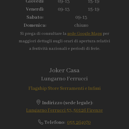
Giovedì:
09-13
15-19
Venerdì:
09-13
15-19
Sabato:
09-13
Domenica:
chiuso
Si prega di consultare la
sede Google Maps
per
maggiori dettagli sugli orari di apertura relativi
a festività nazionali e periodi di ferie.
Joker Casa
Lungarno Ferrucci
Flagship Store Serramenti e Infissi
Indirizzo (sede legale)
:
Lungarno Ferrucci 53, 50126 Firenze
Telefono
:
055 264070