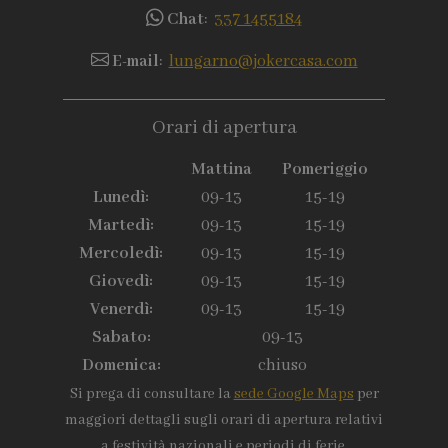
Chat
:
337 1455184
E-mail
:
lungarno@jokercasa.com
Orari di apertura
Mattina
Pomeriggio
Lunedì:
09-13
15-19
Martedì:
09-13
15-19
Mercoledì:
09-13
15-19
Giovedì:
09-13
15-19
Venerdì:
09-13
15-19
Sabato:
09-13
Domenica:
chiuso
Si prega di consultare la
sede Google Maps
per
maggiori dettagli sugli orari di apertura relativi
a festività nazionali e periodi di ferie.