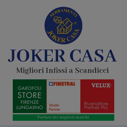
JOKER CASA
Migliori Infissi a Scandicci
Partner dei migliori marchi