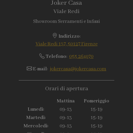
Joker Casa
Viale Redi
Showroom Serramenti e Infissi
Indirizzo
:
Viale Redi 137, 50127 Firenze
Telefono
:
055 264070
E-mail
:
jokercasa@jokercasa.com
Orari di apertura
Mattina
Pomeriggio
Lunedì:
09-13
15-19
Martedì:
09-13
15-19
Mercoledì:
09-13
15-19