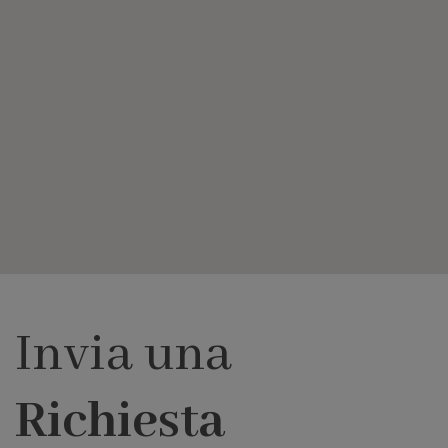
Invia una
Richiesta