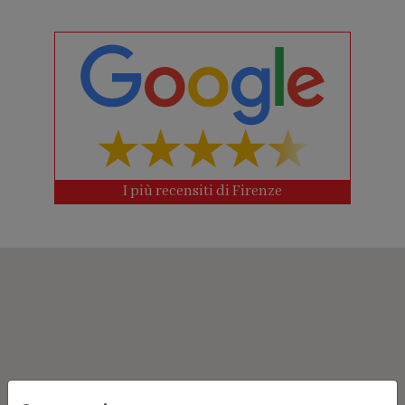
I più recensiti di Firenze