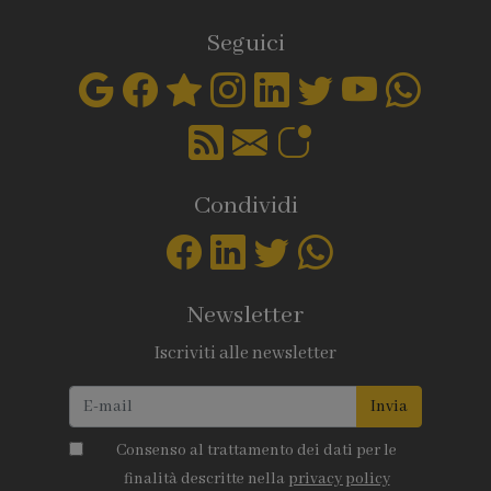
Seguici
Condividi
Newsletter
Iscriviti alle newsletter
Invia
Consenso al trattamento dei dati per le
finalità descritte nella
privacy policy