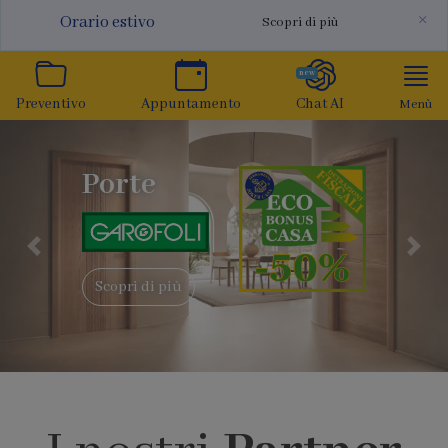
×
Orario estivo
Scopri di più
new
Preventivo
Appuntamento
Chat AI
Menù
Porte
Precedente
Succ
Scopri di più