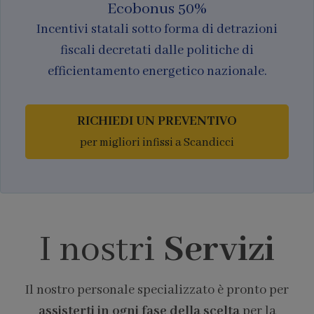
Ecobonus 50%
Incentivi statali sotto forma di detrazioni
fiscali decretati dalle politiche di
efficientamento energetico nazionale.
RICHIEDI UN PREVENTIVO
per migliori infissi a Scandicci
I nostri
Servizi
Il nostro personale specializzato è pronto per
assisterti in ogni fase della scelta
per la