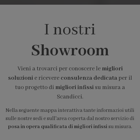
I nostri
Showroom
Vieni a trovarci per conoscere le
migliori
soluzioni
e ricevere
consulenza dedicata
per il
tuo progetto di
migliori infissi
su misura a
Scandicci.
Nella seguente mappa interattiva tante informazioi utili
sulle nostre sedi e sull'area coperta dal nostro servizio di
posa in opera qualificata di migliori infissi
su misura.