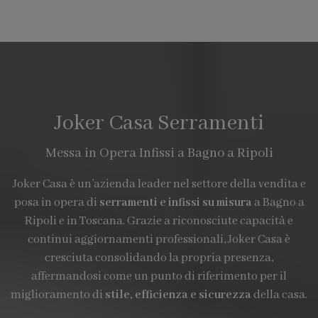
Joker Casa Serramenti
Messa in Opera Infissi a Bagno a Ripoli
Joker Casa è un’azienda leader nel settore della vendita e
posa in opera di
serramenti e infissi su misura
a Bagno a
Ripoli e in Toscana. Grazie a riconosciute capacità e
continui aggiornamenti professionali, Joker Casa è
cresciuta consolidando la propria presenza,
affermandosi come un punto di riferimento per il
miglioramento di
stile, efficienza e sicurezza
della casa.