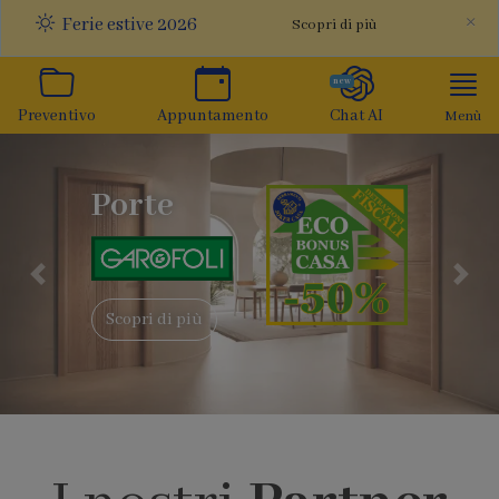
×
Ferie estive 2026
Scopri di più
new
Preventivo
Appuntamento
Chat AI
Menù
Porte
Precedente
Succ
Scopri di più