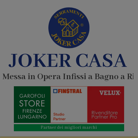
JOKER CASA
Messa in Opera Infissi a Bagno a Rip
Partner dei migliori marchi