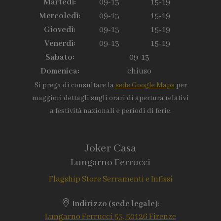
Martedì:
09-13
15-19
Mercoledì:
09-13
15-19
Giovedì:
09-13
15-19
Venerdì:
09-13
15-19
Sabato:
09-13
Domenica:
chiuso
Si prega di consultare la
sede Google Maps
per
maggiori dettagli sugli orari di apertura relativi
a festività nazionali e periodi di ferie.
Joker Casa
Lungarno Ferrucci
Flagship Store Serramenti e Infissi
Indirizzo (sede legale)
:
Lungarno Ferrucci 53, 50126 Firenze