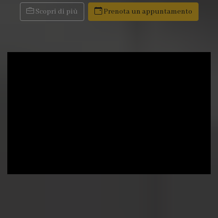
Scopri di più
Prenota un appuntamento