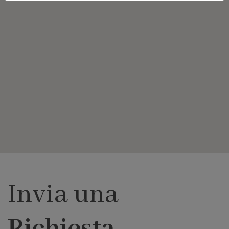
Invia una