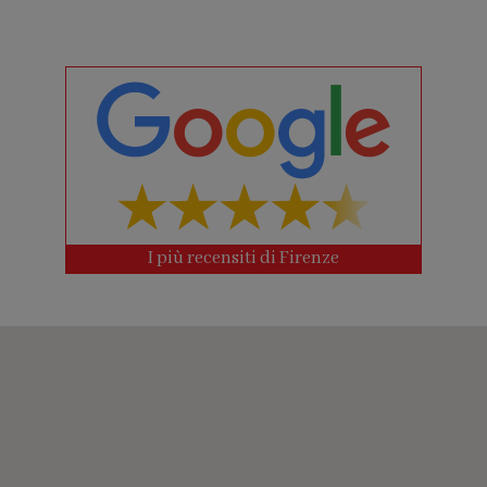
I più recensiti di Firenze