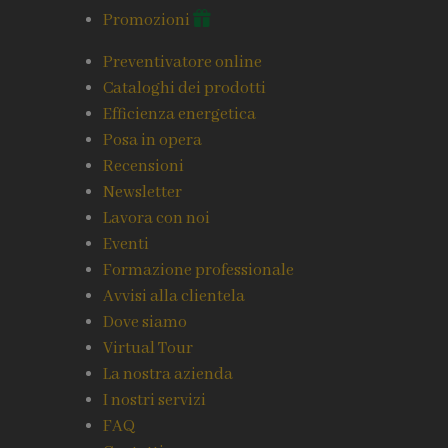
Promozioni
Preventivatore online
Cataloghi dei prodotti
Efficienza energetica
Posa in opera
Recensioni
Newsletter
Lavora con noi
Eventi
Formazione professionale
Avvisi alla clientela
Dove siamo
Virtual Tour
La nostra azienda
I nostri servizi
FAQ