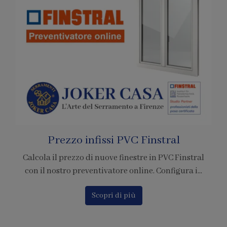
Pagamenti con Bitcoin
stral
È ufficiale! Abbiamo accreditato la nostra azien
 i...
per l'adesione al circuito di pagamento tramite ..
Scopri di più