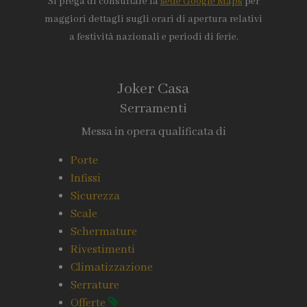
Si prega di consultare la
sede Google Maps
per
maggiori dettagli sugli orari di apertura relativi
a festività nazionali e periodi di ferie.
Joker Casa
Serramenti
Messa in opera qualificata di
Porte
Infissi
Sicurezza
Scale
Schermature
Rivestimenti
Climatizzazione
Serrature
Offerte