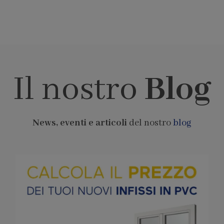
Il nostro
Blog
News, eventi e articoli
del nostro
blog