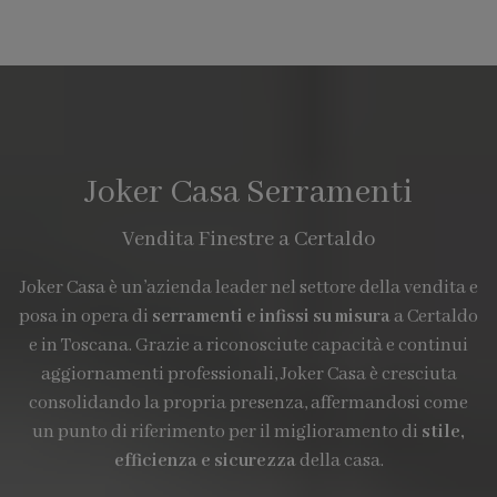
Joker Casa Serramenti
Vendita Finestre a Certaldo
Joker Casa è un’azienda leader nel settore della vendita e
posa in opera di
serramenti e infissi su misura
a Certaldo
e in Toscana. Grazie a riconosciute capacità e continui
aggiornamenti professionali, Joker Casa è cresciuta
consolidando la propria presenza, affermandosi come
un punto di riferimento per il miglioramento di
stile,
efficienza e sicurezza
della casa.