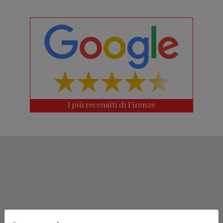
I più recensiti di Firenze