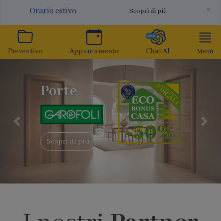
×
Orario estivo
Scopri di più
new
Preventivo
Appuntamento
Chat AI
Menù
Porte
Precedente
Succ
Scopri di più