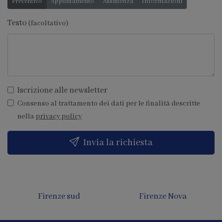
Preventivo
Appuntamento
Assistenza
Informazioni
Testo
(facoltativo)
Iscrizione alle newsletter
Consenso al trattamento dei dati per le finalità descritte
nella
privacy policy
Invia la richiesta
Firenze sud
Firenze Nova