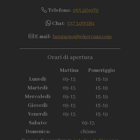
Telefono
:
055 264070
Chat
:
337 1455184
E-mail
:
lungarno@jokercasa.com
Orari di apertura
Mattina
Pomeriggio
Lunedì:
09-13
15-19
Martedì:
09-13
15-19
Mercoledì:
09-13
15-19
Giovedì:
09-13
15-19
Venerdì:
09-13
15-19
Sabato:
09-13
Domenica:
chiuso