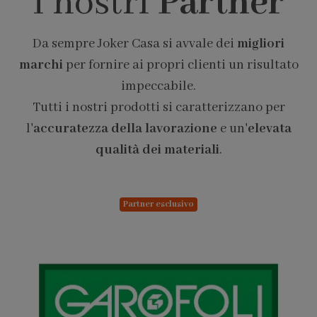
I nostri
Partner
Da sempre Joker Casa si avvale dei
migliori
marchi
per fornire ai propri clienti un risultato
impeccabile.
Tutti i nostri prodotti si caratterizzano per
l'
accuratezza della lavorazione
e un'
elevata
qualità dei materiali
.
Partner esclusivo