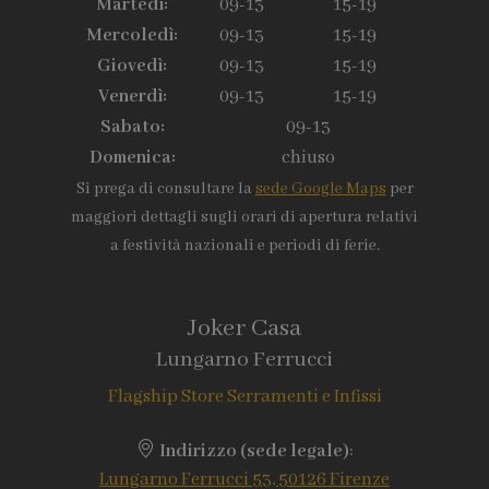
Martedì:
09-13
15-19
Mercoledì:
09-13
15-19
Giovedì:
09-13
15-19
Venerdì:
09-13
15-19
Sabato:
09-13
Domenica:
chiuso
Si prega di consultare la
sede Google Maps
per
maggiori dettagli sugli orari di apertura relativi
a festività nazionali e periodi di ferie.
Joker Casa
Lungarno Ferrucci
Flagship Store Serramenti e Infissi
Indirizzo (sede legale)
:
Lungarno Ferrucci 53, 50126 Firenze