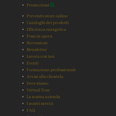
Promozioni
Preventivatore online
Cataloghi dei prodotti
Efficienza energetica
Posa in opera
Recensioni
Newsletter
Lavora con noi
Eventi
Formazione professionale
Avvisi alla clientela
Dove siamo
Virtual Tour
La nostra azienda
I nostri servizi
FAQ