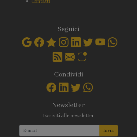
Contatti
Seguici
Condividi
Newsletter
Iscriviti alle newsletter
Invia