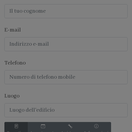
E-mail
Telefono
Luogo