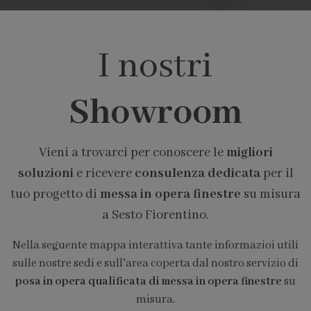
I nostri
Showroom
Vieni a trovarci per conoscere le
migliori
soluzioni
e ricevere
consulenza dedicata
per il
tuo progetto di
messa in opera finestre
su misura
a Sesto Fiorentino.
Nella seguente mappa interattiva tante informazioi utili
sulle nostre sedi e sull'area coperta dal nostro servizio di
posa in opera qualificata di messa in opera finestre
su
misura.