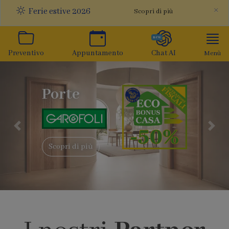
×
Ferie estive 2026
Scopri di più
new
Preventivo
Appuntamento
Chat AI
Menù
Porte
Precedente
Succ
Scopri di più