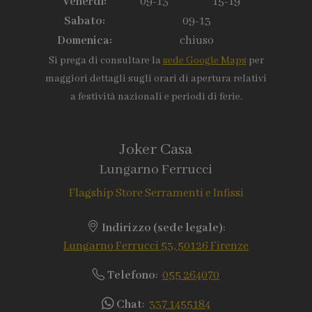
Venerdì:
09-13
15-19
Sabato:
09-13
Domenica:
chiuso
Si prega di consultare la
sede Google Maps
per
maggiori dettagli sugli orari di apertura relativi
a festività nazionali e periodi di ferie.
Joker Casa
Lungarno Ferrucci
Flagship Store Serramenti e Infissi
Indirizzo (sede legale)
:
Lungarno Ferrucci 53, 50126 Firenze
Telefono
:
055 264070
Chat
:
337 1455184