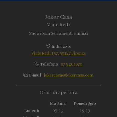
Joker Casa
Viale Redi
Showroom Serramenti e Infissi
Indirizzo
:
Viale Redi 137, 50127 Firenze
Telefono
:
055 264070
E-mail
:
jokercasa@jokercasa.com
Orari di apertura
Mattina
Pomeriggio
Lunedì:
09-13
15-19