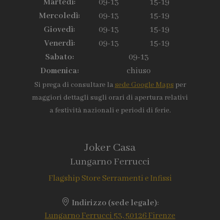
Martedì:
09-13
15-19
Mercoledì:
09-13
15-19
Giovedì:
09-13
15-19
Venerdì:
09-13
15-19
Sabato:
09-13
Domenica:
chiuso
Si prega di consultare la
sede Google Maps
per
maggiori dettagli sugli orari di apertura relativi
a festività nazionali e periodi di ferie.
Joker Casa
Lungarno Ferrucci
Flagship Store Serramenti e Infissi
Indirizzo (sede legale)
:
Lungarno Ferrucci 53, 50126 Firenze