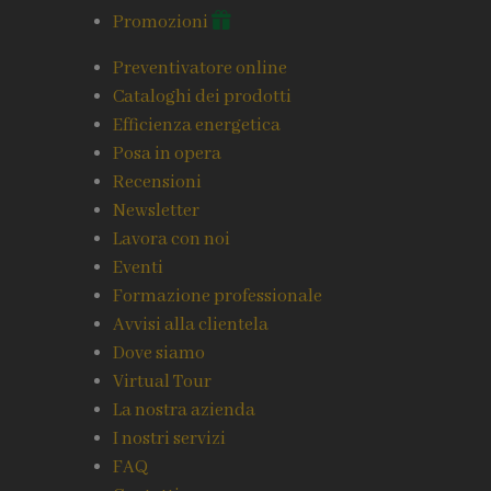
Promozioni
Preventivatore online
Cataloghi dei prodotti
Efficienza energetica
Posa in opera
Recensioni
Newsletter
Lavora con noi
Eventi
Formazione professionale
Avvisi alla clientela
Dove siamo
Virtual Tour
La nostra azienda
I nostri servizi
FAQ