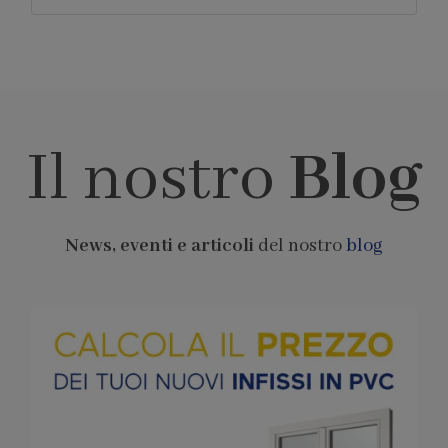
Il nostro
Blog
News, eventi e articoli
del nostro
blog