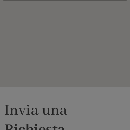
Invia una