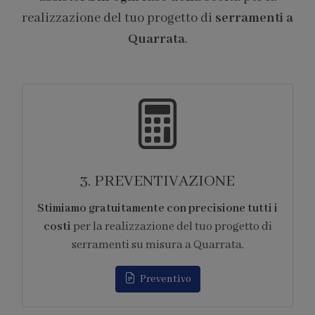
realizzazione del tuo progetto di
serramenti a
Quarrata
.
4. FORNITURA
tutti i
Ci occupiamo di tutti gli
aspetti logistici
tto di
legati alla fornitura
dei prodotti per la
realizzazione del tuo progetto di serramenti
misura a Quarrata.
Appuntamento