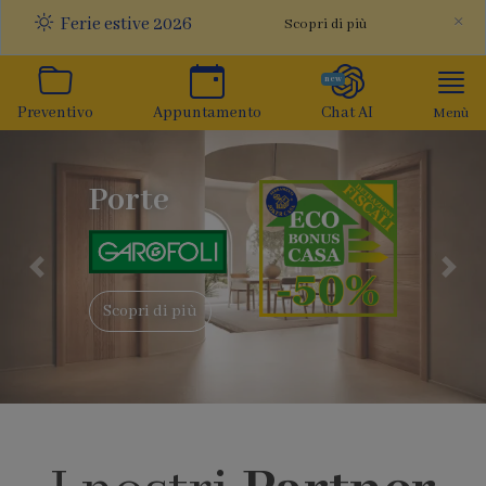
×
Ferie estive 2026
Scopri di più
new
Preventivo
Appuntamento
Chat AI
Menù
Porte
Precedente
Succ
Scopri di più