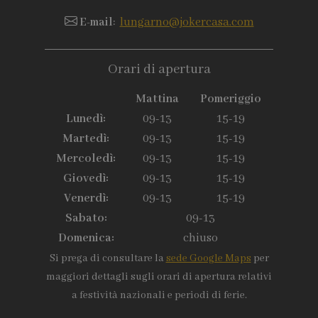
E-mail
:
lungarno@jokercasa.com
Orari di apertura
Mattina
Pomeriggio
Lunedì:
09-13
15-19
Martedì:
09-13
15-19
Mercoledì:
09-13
15-19
Giovedì:
09-13
15-19
Venerdì:
09-13
15-19
Sabato:
09-13
Domenica:
chiuso
Si prega di consultare la
sede Google Maps
per
maggiori dettagli sugli orari di apertura relativi
a festività nazionali e periodi di ferie.