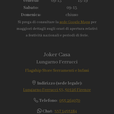
Venerdì:
09-13
15-19
Sabato:
09-13
Domenica:
chiuso
Si prega di consultare la
sede Google Maps
per
maggiori dettagli sugli orari di apertura relativi
a festività nazionali e periodi di ferie.
Joker Casa
Lungarno Ferrucci
Flagship Store Serramenti e Infissi
Indirizzo (sede legale)
:
Lungarno Ferrucci 53, 50126 Firenze
Telefono
:
055 264070
Chat
:
337 1455184