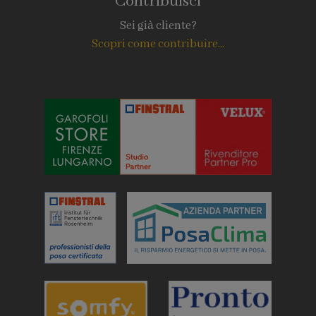
Contribuisci
Sei già cliente?
Scopri come contribuire...