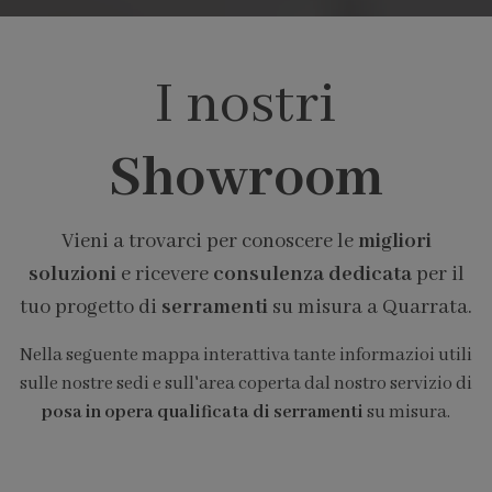
I nostri
Showroom
Vieni a trovarci per conoscere le
migliori
soluzioni
e ricevere
consulenza dedicata
per il
tuo progetto di
serramenti
su misura a Quarrata.
Nella seguente mappa interattiva tante informazioi utili
sulle nostre sedi e sull'area coperta dal nostro servizio di
posa in opera qualificata di serramenti
su misura.