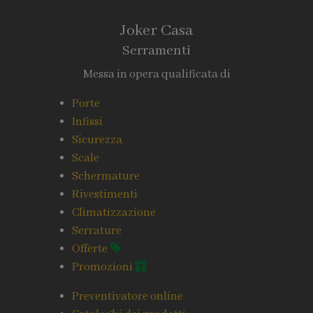
Joker Casa
Serramenti
Messa in opera qualificata di
Porte
Infissi
Sicurezza
Scale
Schermature
Rivestimenti
Climatizzazione
Serrature
Offerte
Promozioni
Preventivatore online