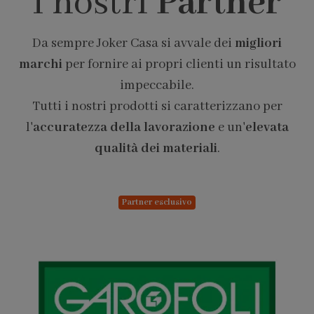
I nostri
Partner
Da sempre Joker Casa si avvale dei
migliori
marchi
per fornire ai propri clienti un risultato
impeccabile.
Tutti i nostri prodotti si caratterizzano per
l'
accuratezza della lavorazione
e un'
elevata
qualità dei materiali
.
Partner esclusivo