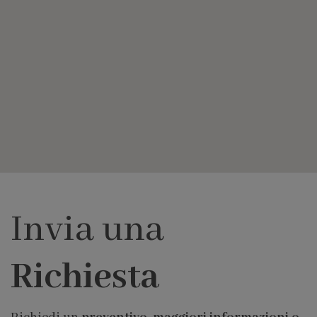
Invia una
Richiesta