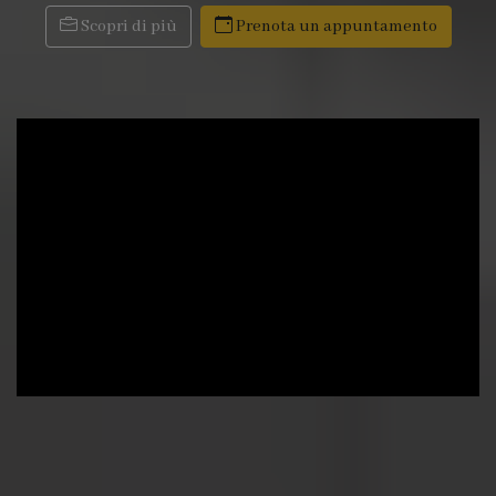
Scopri di più
Prenota un appuntamento