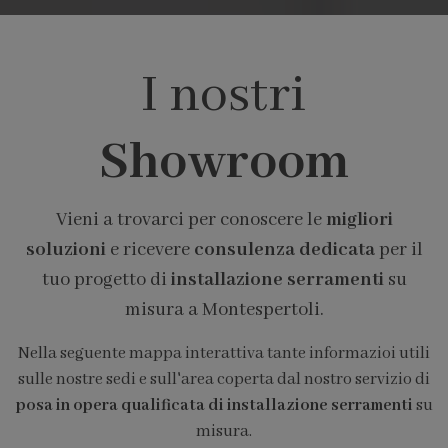
I nostri
Showroom
Vieni a trovarci per conoscere le
migliori
soluzioni
e ricevere
consulenza dedicata
per il
tuo progetto di
installazione serramenti
su
misura a Montespertoli.
Nella seguente mappa interattiva tante informazioi utili
sulle nostre sedi e sull'area coperta dal nostro servizio di
posa in opera qualificata di installazione serramenti
su
misura.