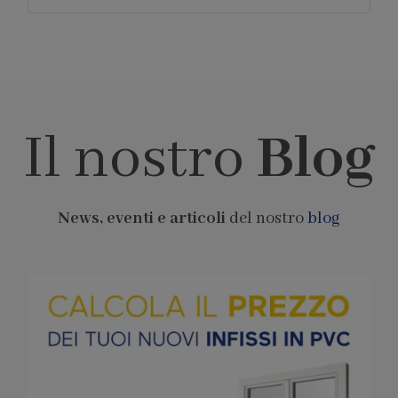
Il nostro
Blog
News, eventi e articoli
del nostro
blog