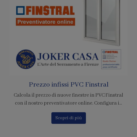
Pagamenti con Bitcoin
instral
È ufficiale! Abbiamo accreditato la nostra azie
a i...
per l'adesione al circuito di pagamento tramite .
Scopri di più