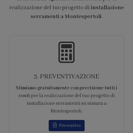
realizzazione del tuo progetto di
installazione
serramenti a Montespertoli
.
4. FORNITURA
ti i
Ci occupiamo di tutti gli
aspetti logistici
 di
legati alla fornitura
dei prodotti per la
realizzazione del tuo progetto di installazione
serramenti su misura a Montespertoli.
Appuntamento