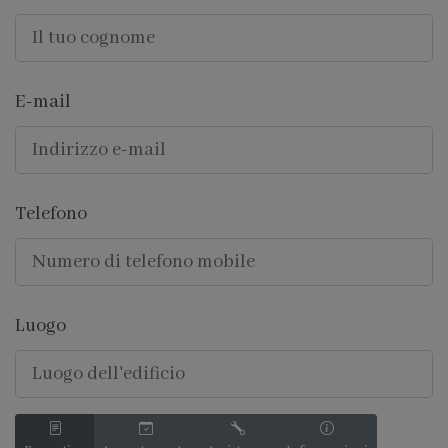
E-mail
Telefono
Luogo