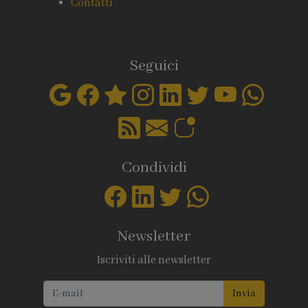
Contatti
Seguici
Condividi
Newsletter
Iscriviti alle newsletter
Invia