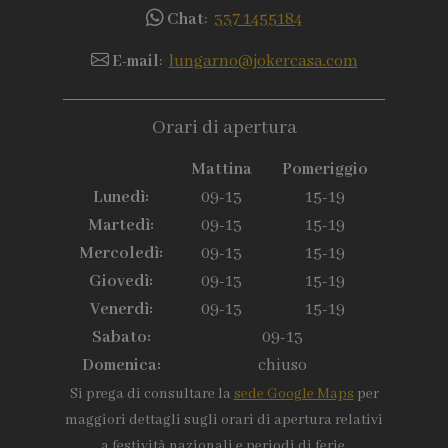
Chat
:
337 1455184
E-mail
:
lungarno@jokercasa.com
Orari di apertura
Mattina
Pomeriggio
Lunedì:
09-13
15-19
Martedì:
09-13
15-19
Mercoledì:
09-13
15-19
Giovedì:
09-13
15-19
Venerdì:
09-13
15-19
Sabato:
09-13
Domenica:
chiuso
Si prega di consultare la
sede Google Maps
per
maggiori dettagli sugli orari di apertura relativi
a festività nazionali e periodi di ferie.