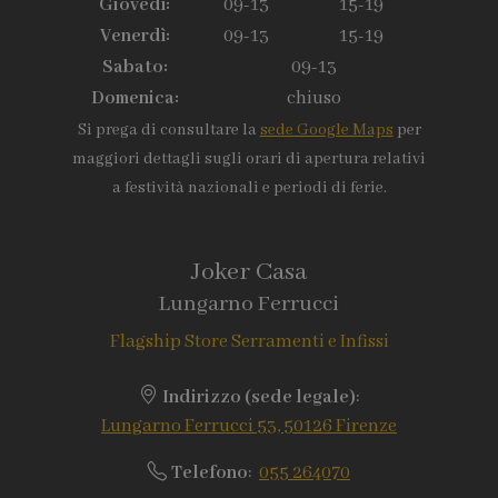
Giovedì:
09-13
15-19
Venerdì:
09-13
15-19
Sabato:
09-13
Domenica:
chiuso
Si prega di consultare la
sede Google Maps
per
maggiori dettagli sugli orari di apertura relativi
a festività nazionali e periodi di ferie.
Joker Casa
Lungarno Ferrucci
Flagship Store Serramenti e Infissi
Indirizzo (sede legale)
:
Lungarno Ferrucci 53, 50126 Firenze
Telefono
:
055 264070