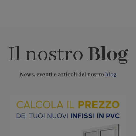
Il nostro
Blog
News, eventi e articoli
del nostro
blog