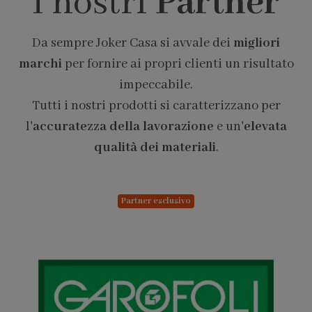
I nostri
Partner
Da sempre Joker Casa si avvale dei
migliori
marchi
per fornire ai propri clienti un risultato
impeccabile.
Tutti i nostri prodotti si caratterizzano per
l'
accuratezza della lavorazione
e un'
elevata
qualità dei materiali
.
Partner esclusivo