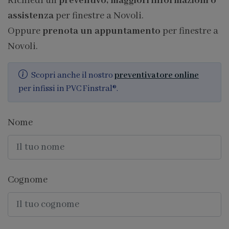
Richiedi un
preventivo, maggiori informazioni o
assistenza
per finestre a Novoli.
Oppure
prenota un appuntamento
per finestre a
Novoli.
Scopri anche il nostro
preventivatore online
per infissi in PVC Finstral®.
Nome
Cognome