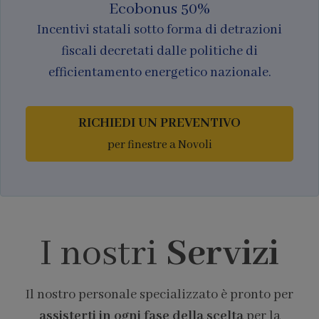
Ecobonus 50%
Incentivi statali sotto forma di detrazioni
fiscali decretati dalle politiche di
efficientamento energetico nazionale.
RICHIEDI UN PREVENTIVO
per finestre a Novoli
I nostri
Servizi
Il nostro personale specializzato è pronto per
assisterti in ogni fase della scelta
per la