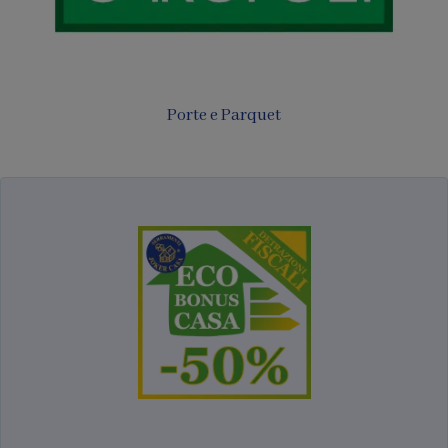
Porte e Parquet