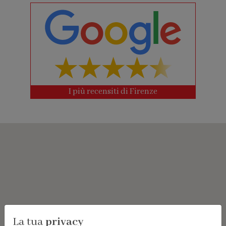
I più recensiti di Firenze
La tua
privacy