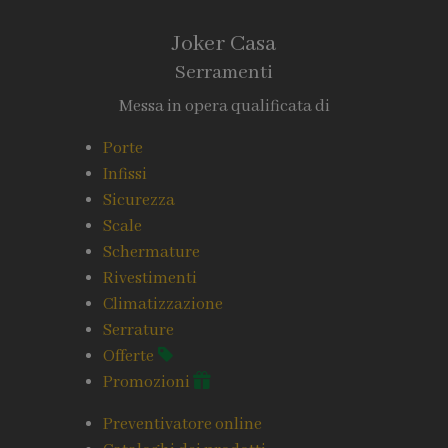
Joker Casa
Serramenti
Messa in opera qualificata di
Porte
Infissi
Sicurezza
Scale
Schermature
Rivestimenti
Climatizzazione
Serrature
Offerte
Promozioni
Preventivatore online