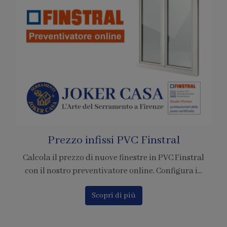
al
Pagamenti con Bitcoin
C Finstral
È ufficiale! Abbiamo accreditato la nostra a
igura i...
per l'adesione al circuito di pagamento trami
Scopri di più