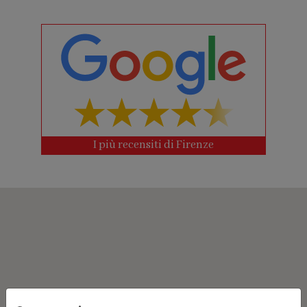
I più recensiti di Firenze