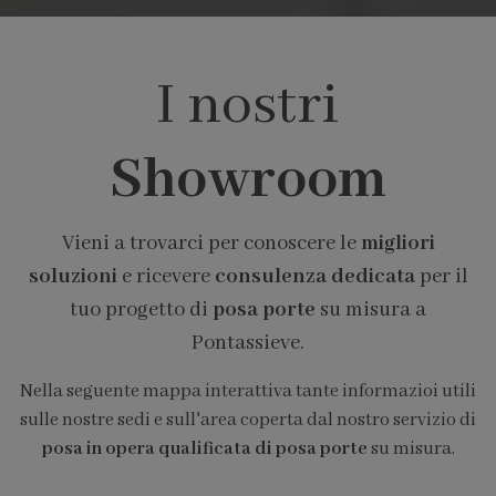
I nostri
Showroom
Vieni a trovarci per conoscere le
migliori
soluzioni
e ricevere
consulenza dedicata
per il
tuo progetto di
posa porte
su misura a
Pontassieve.
Nella seguente mappa interattiva tante informazioi utili
sulle nostre sedi e sull'area coperta dal nostro servizio di
posa in opera qualificata di posa porte
su misura.