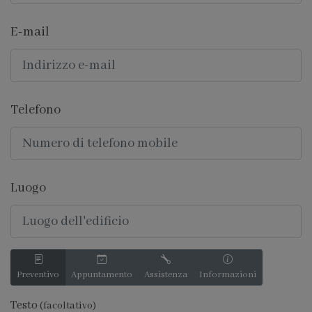
E-mail
Telefono
Luogo
Preventivo
Appuntamento
Assistenza
Informazioni
Testo
(facoltativo)