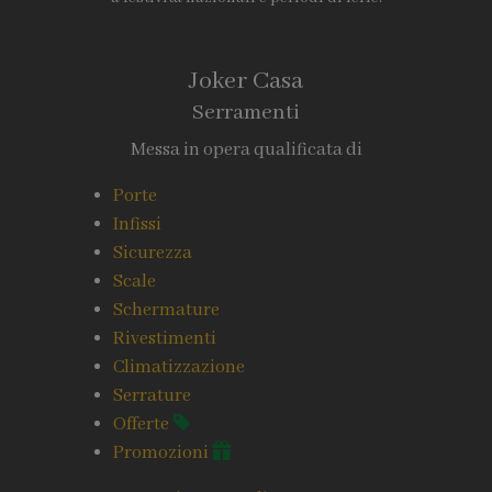
Joker Casa
Serramenti
Messa in opera qualificata di
Porte
Infissi
Sicurezza
Scale
Schermature
Rivestimenti
Climatizzazione
Serrature
Offerte
Promozioni