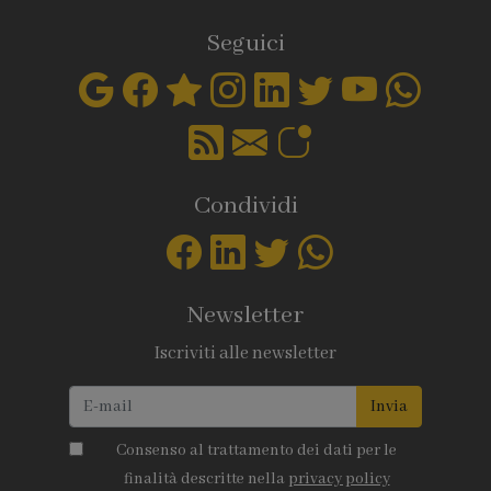
Seguici
Condividi
Newsletter
Iscriviti alle newsletter
Invia
Consenso al trattamento dei dati per le
finalità descritte nella
privacy policy