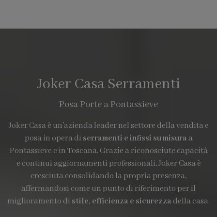
Joker Casa Serramenti
Posa Porte a Pontassieve
Joker Casa è un’azienda leader nel settore della vendita e
posa in opera di
serramenti e infissi su misura
a
Pontassieve e in Toscana. Grazie a riconosciute capacità
e continui aggiornamenti professionali, Joker Casa è
cresciuta consolidando la propria presenza,
affermandosi come un punto di riferimento per il
miglioramento di
stile, efficienza e sicurezza
della casa.