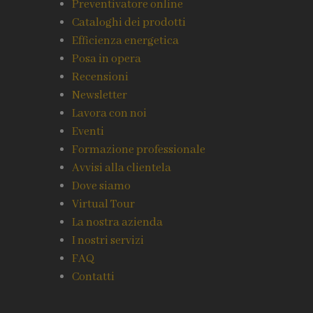
Preventivatore online
Cataloghi dei prodotti
Efficienza energetica
Posa in opera
Recensioni
Newsletter
Lavora con noi
Eventi
Formazione professionale
Avvisi alla clientela
Dove siamo
Virtual Tour
La nostra azienda
I nostri servizi
FAQ
Contatti