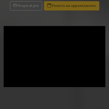
Scopri di più
Prenota un appuntamento