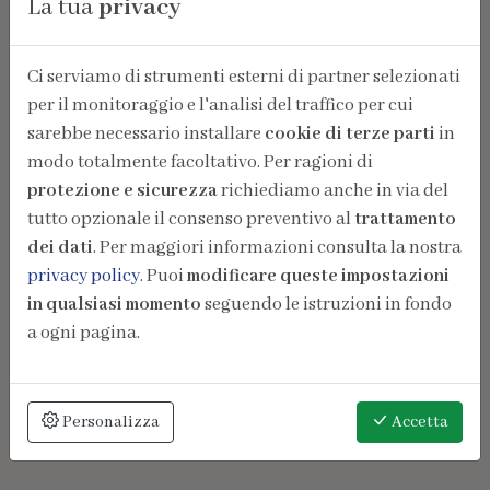
La tua
privacy
Ci serviamo di strumenti esterni di partner selezionati
per il monitoraggio e l'analisi del traffico per cui
sarebbe necessario installare
cookie di terze parti
in
modo totalmente facoltativo. Per ragioni di
protezione e sicurezza
richiediamo anche in via del
tutto opzionale il consenso preventivo al
trattamento
dei dati
. Per maggiori informazioni consulta la nostra
privacy policy
. Puoi
modificare queste impostazioni
in qualsiasi momento
seguendo le istruzioni in fondo
a ogni pagina.
Personalizza
Accetta