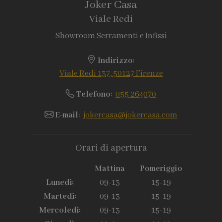
Joker Casa
Viale Redi
Showroom Serramenti e Infissi
Indirizzo
:
Viale Redi 137, 50127 Firenze
Telefono
:
055 264070
E-mail
:
jokercasa@jokercasa.com
Orari di apertura
Mattina
Pomeriggio
Lunedì:
09-13
15-19
Martedì:
09-13
15-19
Mercoledì:
09-13
15-19